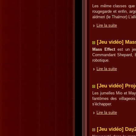
Les même classes que dan
rougegarde et enfin, arg
aldmeri (le Thalmor) L'a
Lire la suite
[Jeu vidéo] Mas
Mass Effect
est un je
Commandant Shepard, bon
robotique.
Lire la suite
[Jeu vidéo] Proj
Les jumelles Mio et Mayu
fantômes des villageois
s'échapper.
Lire la suite
[Jeu vidéo] Day