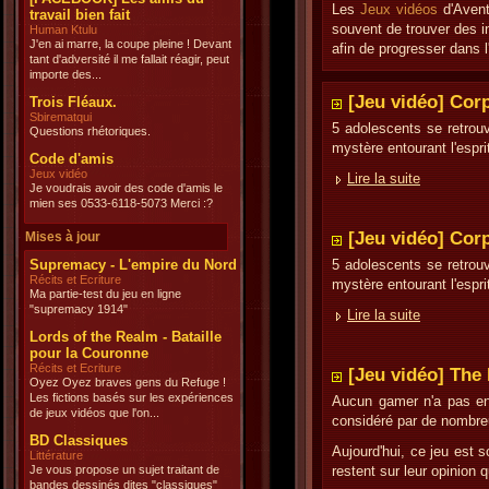
Les
Jeux vidéos
d'Avent
travail bien fait
souvent de trouver des 
Human Ktulu
J'en ai marre, la coupe pleine ! Devant
afin de progresser dans l'
tant d'adversité il me fallait réagir, peut
importe des...
[Jeu vidéo] Corp
Trois Fléaux.
Sbirematqui
5 adolescents se retrouv
Questions rhétoriques.
mystère entourant l'espri
Code d'amis
Jeux vidéo
Lire la suite
Je voudrais avoir des code d'amis le
mien ses 0533-6118-5073 Merci :?
[Jeu vidéo] Cor
Mises à jour
Supremacy - L'empire du Nord
5 adolescents se retrouv
Récits et Ecriture
mystère entourant l'espri
Ma partie-test du jeu en ligne
"supremacy 1914"
Lire la suite
Lords of the Realm - Bataille
pour la Couronne
Récits et Ecriture
[Jeu vidéo] The 
Oyez Oyez braves gens du Refuge !
Les fictions basés sur les expériences
Aucun gamer n'a pas enco
de jeux vidéos que l'on...
considéré par de nombreu
BD Classiques
Aujourd'hui, ce jeu est 
Littérature
Je vous propose un sujet traitant de
restent sur leur opinion q
bandes dessinés dites "classiques"