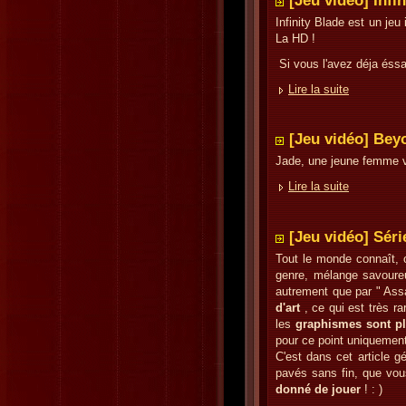
[Jeu vidéo] Infi
Infinity Blade est un je
La HD !
Si vous l'avez déja éss
Lire la suite
[Jeu vidéo] Bey
Jade, une jeune femme v
Lire la suite
[Jeu vidéo] Sér
Tout le monde connaît, 
genre, mélange savoureu
autrement que par " Ass
d'art
, ce qui est très r
les
graphismes sont pl
pour ce point uniquement
C'est dans cet article g
pavés sans fin, que vou
donné de jouer
! : )