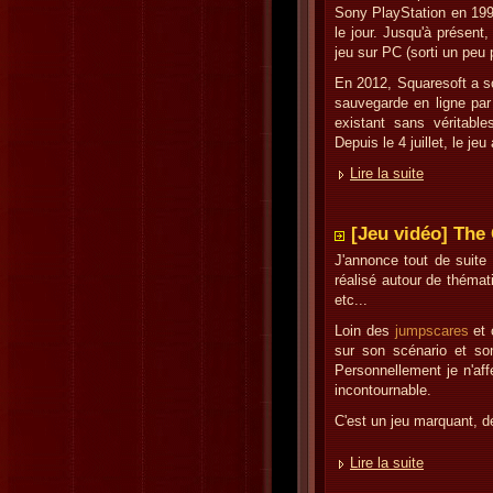
Sony PlayStation en 1997
le jour. Jusqu'à présent,
jeu sur PC (sorti un peu
En 2012, Squaresoft a so
sauvegarde en ligne par
existant sans véritabl
Depuis le 4 juillet, le j
Lire la suite
[Jeu vidéo] The
J'annonce tout de suite
réalisé autour de thématiq
etc...
Loin des
jumpscares
et
sur son scénario et son
Personnellement je n'aff
incontournable.
C'est un jeu marquant, d
Lire la suite