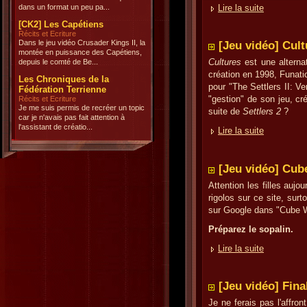
dans un format un peu pa...
Lire la suite
[CK2] Les Capétiens
Récits et Ecriture
Dans le jeu vidéo Crusader Kings II, la
[Jeu vidéo] Cult
montée en puissance des Capétiens,
Cultures
est une alterna
depuis le comté de Be...
création en 1998, Funatic
Les Chroniques de la
pour "The Settlers II: Ve
Fédération Terrienne
"gestion" de son jeu, cré
Récits et Ecriture
Je me suis permis de recréer un topic
suite de
Settlers 2
?
car je n'avais pas fait attention à
l'assistant de créatio...
Lire la suite
[Jeu vidéo] Cub
Attention les filles auj
rigolos sur ce site, sur
sur Google dans "Cube W
Préparez le sopalin.
Lire la suite
[Jeu vidéo] Fina
Je ne ferais pas l'affro