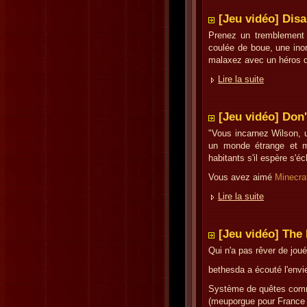
[Jeu vidéo] Disa
Prenez un tremblement
coulée de boue, une ino
malaxez avec un héros qui
Lire la suite
[Jeu vidéo] Don'
"Vous incarnez Wilson, u
un monde étrange et my
habitants s'il espère s'é
Vous avez aimé
Minecra
Lire la suite
[Jeu vidéo] The 
Qui n'a pas rêver de jou
bethesda a écouté l'envi
Système de quêtes comm
(meuporgue pour France i