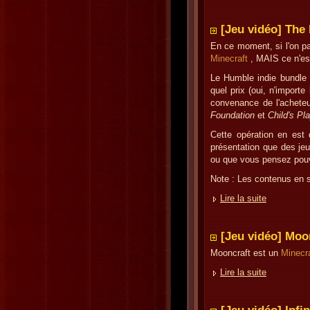
[Jeu vidéo] The
En ce moment, si l'on par
Minecraft
, MAIS ce n'est
Le Humble indie bundle 
quel prix (oui, n'import
convenance de l'acheteur
Foundation
et
Child's Pl
Cette opération en est 
présentation que des je
ou que vous pensez pouvoi
Note : Les contenus en sp
Lire la suite
[Jeu vidéo] Moo
Mooncraft est un
Minecra
Lire la suite