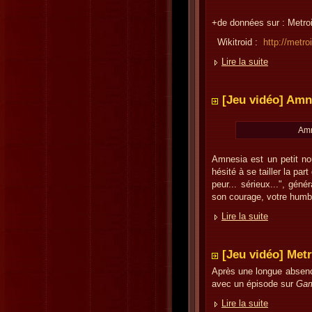
+de données sur : Metro
Wikitroid :
http://metro
Lire la suite
[Jeu vidéo] Amn
Amne
Amnesia est un petit nou
hésité à se tailler la part
peur... sérieux...", gén
son courage, votre humble
Lire la suite
[Jeu vidéo] Met
Après une longue absenc
avec un épisode sur
Gam
Lire la suite