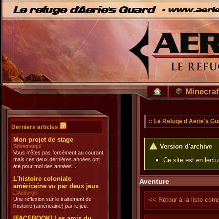
Minecraf
::
Le Refuge d'Aerie's Gu
Derniers articles
Mon projet de stage
Version d'archive
Sbirematqui
Vous n'êtes pas forcément au courant,
mais ces deux dernières années ont
Ce site est en lect
été pour moi des années...
L'histoire coloniale
Aventure
américaine vu par deux jeux
L'Auberge
Une réflexion sur le traitement de
<< Retour à la liste com
l'histoire (américaine) par le jeu.
[FACEBOOK] Les amis du