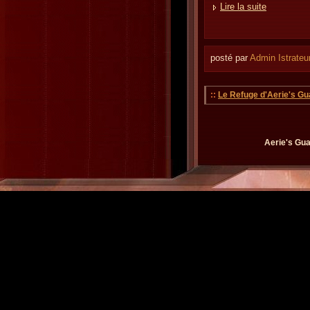
Lire la suite
posté par
Admin Istrateu
::
Le Refuge d'Aerie's Gu
Aerie's Gua