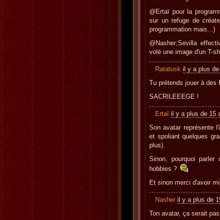
@Ertaï pour la program
sur un refuge de créat
programmation mais...)
@Nasher;Sevilla effect
volé une image d'un T-sh
Ratatusk
il y a plus d
Tu prétends jouer à des 
SACRILEEEGE !
Ertaï
il y a plus de 15
Son avatar représente l'i
et spoliant quelques gra
plus).
Sinon, pourquoi parler
hobbies ?
Et sinon merci d'avoir mi
Nasher
il y a plus de 
Ton avatar, ça serait pa