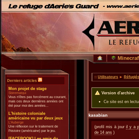
Minecraf
::
Utilisateurs
►
Réfugié
Derniers articles
Mon projet de stage
Version d'archive
Sbirematqui
Vous n'êtes pas forcément au courant,
mais ces deux dernières années ont
Ce site est en lect
été pour moi des années...
L'histoire coloniale
kasabian
américaine vu par deux jeux
L'Auberge
Une réflexion sur le traitement de
(profil mis à jour
il y a 
l'histoire (américaine) par le jeu.
de 14 ans
)
[FACEBOOK] Les amis du