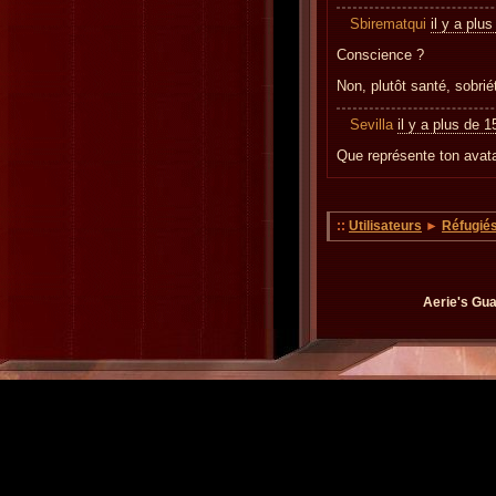
Sbirematqui
il y a plu
Conscience ?
Non, plutôt santé, sobriét
Sevilla
il y a plus de 
Que représente ton avata
::
Utilisateurs
►
Réfugié
Aerie's Gua