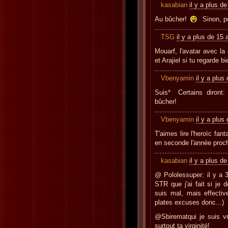
kasabian
il y a plus d
Au bûcher!
Sinon, po
TSG
il y a plus de 15 
Mouarf, l'avatar avec la
et Arajiel si tu regarde b
Vbenyamin
il y a plus
Suis* Certains diront:
bûcher!
Vbenyamin
il y a plus
T'aimes lire l'heroïc fant
en seconde l'année proc
kasabian
il y a plus d
@ Pololessuper: il y a 3
STR que j'ai fait si je d
suis mal, mais effectiv
plates excuses donc...)
@Sbirematqui je suis vr
surtout ta virginité!