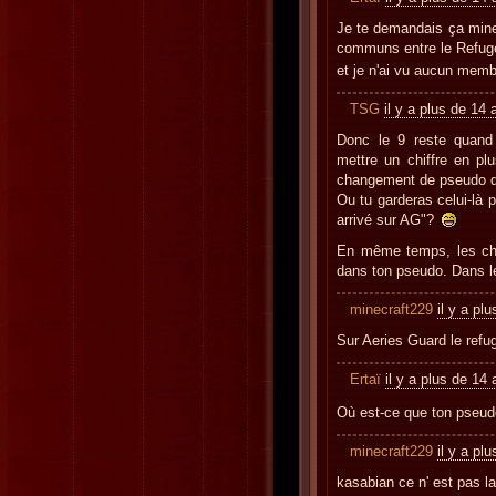
Je te demandais ça minec
communs entre le Refuge
et je n'ai vu aucun memb
TSG
il y a plus de 14 
Donc le 9 reste quand
mettre un chiffre en p
changement de pseudo q
Ou tu garderas celui-là p
arrivé sur AG"?
En même temps, les chif
dans ton pseudo. Dans le
minecraft229
il y a pl
Sur Aeries Guard le refu
Ertaï
il y a plus de 14
Où est-ce que ton pseud
minecraft229
il y a pl
kasabian ce n' est pas l