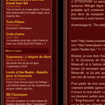
// ATTENTION! Le passa
travail bien fait
qu'aucun Réfugié digne d
Human Ktulu
J'en ai marre, la coupe pleine ! Devant
probable qu'il contienn
tant d'adversité il me fallait réagir, peut
pris donc de manipuler 
importe des...
fortement à votre bonne 
Trois Fléaux.
Anamanaguchi: The dark
Sbirematqui
Questions rhétoriques.
Code d'amis
Jeux vidéo
Je voudrais avoir des code d'amis le
href="http://www.you
mien ses 0533-6118-5073 Merci :?
src="http://www.gt
style="border:0px;" /> <
Mises à jour
Bonjour, je suis donc Ka
Supremacy - L'empire du Nord
S: SI (Sciences de l'In
Récits et Ecriture
Ma partie-test du jeu en ligne
Minecraft et à l'article
"supremacy 1914"
temps j'ai remarqué que
Lords of the Realm - Bataille
Minecraft, et j'ai pris g
pour la Couronne
une fois de temps en temp
Récits et Ecriture
Oyez Oyez braves gens du Refuge !
Pour parler de mon pse
Les fictions basés sur les expériences
vraiment embêté (genre l
de jeux vidéos que l'on...
il trouve le nom plutôt c
BD Classiques
sur plusieurs autres jeu
Littérature
> "King-Kazuma" de su
Je vous propose un sujet traitant de
bandes dessinés dites "classiques"
ça le fait pas (d'aprè