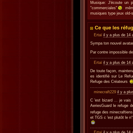
Musique: J'écoute un p
"commerciales"
même 
musiques type jeux old-s
Ce que les réfug
Ertaï
il y a plus de 14
Sympa ton nouvel avata
Par contre impossible de 
Ertaï
il y a plus de 14
De toute façon, maintenan
es identifié sur Le Refu
Refuge des Créateurs
minecraft229
il y a pl
C 'est bizard ... je vais
AeriesGuard le refuge d
refuge des minecraftien
et TGS c 'est plutôt le n
Ertaï
il y a plus de 14