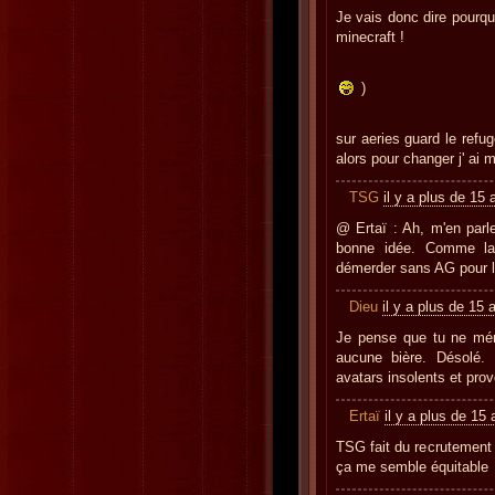
Je vais donc dire pourq
minecraft !
22: mon 
)
9: ba to
sur aeries guard le refu
alors pour changer j' ai 
TSG
il y a plus de 15 
@ Ertaï : Ah, m'en parle
bonne idée. Comme la 
démerder sans AG pour 
Dieu
il y a plus de 15 
Je pense que tu ne mér
aucune bière. Désolé.
avatars insolents et pro
Ertaï
il y a plus de 15
TSG fait du recrutement
ça me semble équitable