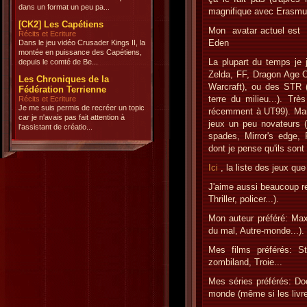
dans un format un peu pa...
magnifique avec Erasmu
[CK2] Les Capétiens
Mon avatar actuel est T
Récits et Ecriture
Eden
Dans le jeu vidéo Crusader Kings II, la
montée en puissance des Capétiens,
La plupart du temps je 
depuis le comté de Be...
Zelda, FF, Dragon Age Or
Les Chroniques de la
Warcraft), ou des STR 
Fédération Terrienne
terre du milieu...). T
Récits et Ecriture
Je me suis permis de recréer un topic
récemment à UT99). Mais
car je n'avais pas fait attention à
jeux un peu novateurs (
l'assistant de créatio...
spades, Mirror's edge, P
dont je pense qu'ils sont
Ici
, la liste des jeux qu
J'aime aussi beaucoup reg
Thriller, policer...).
Mon auteur préféré: Max
du mal, Autre-monde...).
Mes films préférés: S
zombiland, Troie...
Mes séries préférés: D
monde (même si les livres