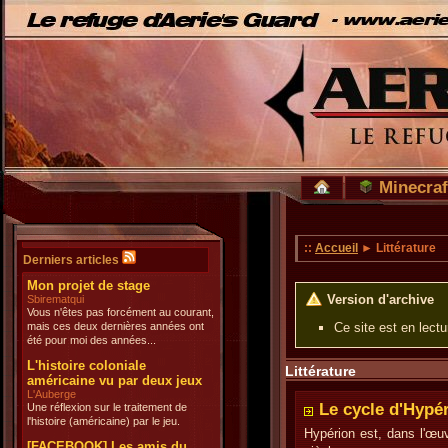
Minecraf
::
Accueil
► Littérature
Derniers articles
Mon projet de stage
Version d'archive
Sbirematqui
Vous n'êtes pas forcément au courant,
mais ces deux dernières années ont
Ce site est en lect
été pour moi des années...
L'histoire coloniale
Littérature
américaine vu par deux jeux
L'Auberge
Le cycle d'Hypé
Une réflexion sur le traitement de
l'histoire (américaine) par le jeu.
Hypérion est, dans l'œu
[FACEBOOK] Les amis du