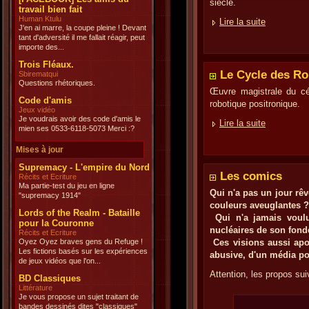
siècle.
travail bien fait
Human Ktulu
Lire la suite
J'en ai marre, la coupe pleine ! Devant
tant d'adversité il me fallait réagir, peut
importe des...
Trois Fléaux.
Le Cycle des Ro
Sbirematqui
Questions rhétoriques.
Œuvre magistrale du cé
Code d'amis
robotique positronique.
Jeux vidéo
Je voudrais avoir des code d'amis le
Lire la suite
mien ses 0533-6118-5073 Merci :?
Mises à jour
Supremacy - L'empire du Nord
Les comics
Récits et Ecriture
Ma partie-test du jeu en ligne
Qui n'a pas un jour rê
"supremacy 1914"
couleurs aveuglantes ?
Lords of the Realm - Bataille
Qui n'a jamais voulu
pour la Couronne
nucléaires de son fon
Récits et Ecriture
Oyez Oyez braves gens du Refuge !
Ces visions aussi apo
Les fictions basés sur les expériences
abusive, d'un média po
de jeux vidéos que l'on...
Attention, les propos sui
BD Classiques
Littérature
Je vous propose un sujet traitant de
bandes dessinés dites "classiques"