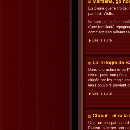
Martiens, go ho
En pleine guerre froide,
par H.G. Wells.
Ils sont petits, humano
d'une familiarité répugna
comment s'en débarrass
Lire la suite
La Trilogie de 
Dans une uchronie où l'
divers pays européens, 
dirigée par les magicien
leurs pouvoirs provient 
Lire la suite
Climat : et si la
C'est un peu par hasard 
l'auteur exprimer son po