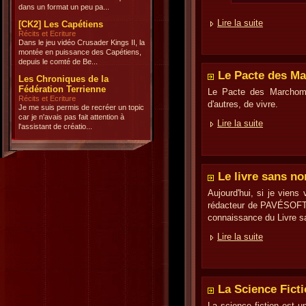
dans un format un peu pa...
Lire la suite
[CK2] Les Capétiens
Récits et Ecriture
Dans le jeu vidéo Crusader Kings II, la
montée en puissance des Capétiens,
depuis le comté de Be...
Le Pacte des M
Les Chroniques de la
Fédération Terrienne
Le Pacte des Marchombr
Récits et Ecriture
d'autres, de vivre.
Je me suis permis de recréer un topic
car je n'avais pas fait attention à
Lire la suite
l'assistant de créatio...
Le livre sans n
Aujourd'hui, si je viens 
rédacteur de PAVÉSOFTHE
connaissance du Livre 
Lire la suite
La Science Fict
La science fiction est u