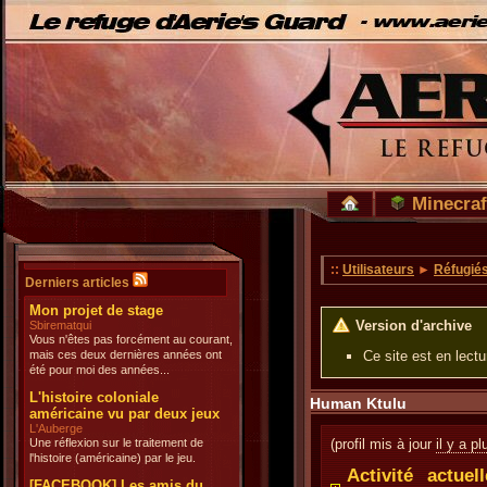
Minecraf
::
Utilisateurs
►
Réfugié
Derniers articles
Mon projet de stage
Version d'archive
Sbirematqui
Vous n'êtes pas forcément au courant,
mais ces deux dernières années ont
Ce site est en lect
été pour moi des années...
L'histoire coloniale
Human Ktulu
américaine vu par deux jeux
L'Auberge
Une réflexion sur le traitement de
(profil mis à jour
il y a p
l'histoire (américaine) par le jeu.
Activité actue
[FACEBOOK] Les amis du