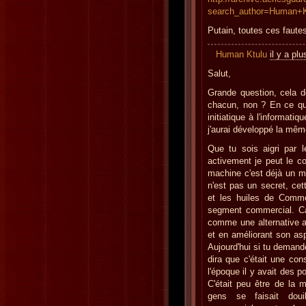
search_author=Human+K
Putain, toutes ces fautes
Human Ktulu
il y a pl
Salut,
Grande question, cela do
chacun, non ? En ce qu
initiatique à l'informati
j'aurai développé la mêm
Que tu sois aigri par l
activement je peut le co
machine c'est déjà un mi
n'est pas un secret, ce
et les huiles de Commo
segment commercial. Car 
comme une alternative a
et en améliorant son asp
Aujourd'hui si tu demande
dira que c'était une con
l'époque il y avait des 
C'était peu être de la m
gens se faisait dou