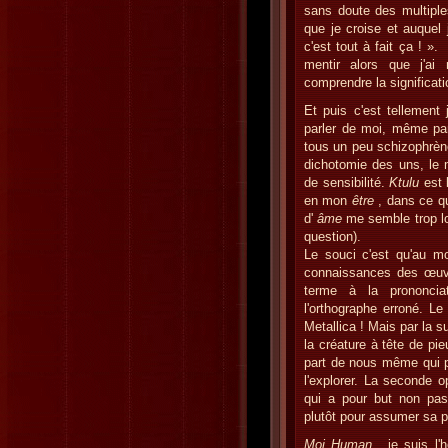
sans doute des multiples
que je croise et auquel
c'est tout à fait ça ! ».
mentir alors que j'
comprendre la significatio
Et puis c'est tellement 
parler de moi, même pa
tous un peu schizophrène
dichotomie des uns, le 
de sensibilité.
Ktulu
est 
en mon
être
, dans ce qu
d'
âme
me semble trop lo
question).
Le souci c'est qu'au m
connaissances des œuvr
terme à la prononciat
l'orthographe erroné. Le
Metallica ! Mais par la s
la créature à tête de pi
part de nous même qui pe
l'explorer. La seconde o
qui a pour but non pas
plutôt pour assumer sa p
Moi Human
, je suis l