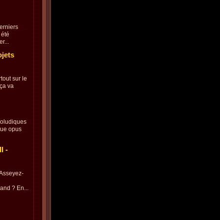
derniers
 été
r...
ojets
tout sur le
 ça va
éoludiques
aque opus
I -
 Asseyez-
and ? En...