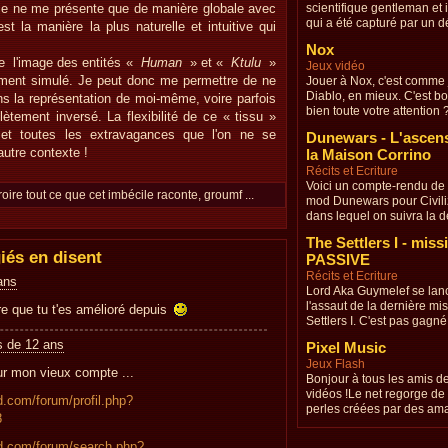
 je ne me présente que de manière globale avec
scientifique gentleman et 
qui a été capturé par un d
t la manière la plus naturelle et intuitive qui
Nox
ue l'image des entités «
Human
» et «
Ktulu
»
Jeux vidéo
ement simulé. Je peut donc me permettre de ne
Jouer à Nox, c'est comme 
Diablo, en mieux. C'est bo
s la représentation de moi-même, voire parfois
bien toute votre attention 
tement inversé. La flexibilité de ce « tissu »
rmet toutes les extravagances que l'on ne se
Dunewars - L'ascen
autre contexte !
la Maison Corrino
Récits et Ecriture
Voici un compte-rendu de 
roire tout ce que cet imbécile raconte, groumf ...
mod Dunewars pour Civili
dans lequel on suivra la de
The Settlers I - miss
iés en disent
PASSIVE
Récits et Ecriture
 ans
Lord Aka Guymelef se lan
l'assaut de la dernière mi
ire que tu t'es amélioré depuis
Settlers I. C'est pas gagné.
us de 12 ans
Pixel Music
Jeux Flash
ur mon vieux compte ...
Bonjour à tous les amis d
vidéos !Le net regorge de 
rd.com/forum/profil.php?
perles créées par des amat
8
rd.com/forum/search.php?