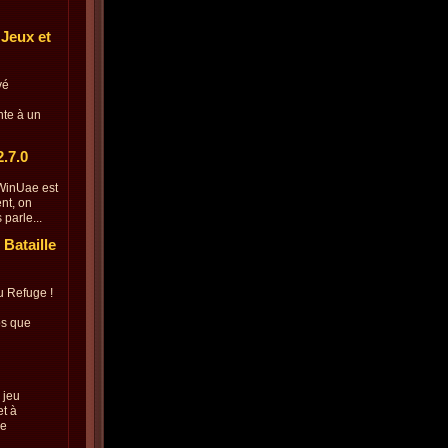
 Jeux et
vé
te à un
.7.0
 WinUae est
nt, on
parle...
 Bataille
 Refuge !
os que
 jeu
t à
ne