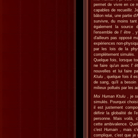
permet de vivre en ce 
capables de recueillir. J
bâton relai, une partie d
survivre, du moins tant
également la source d
l'ensemble de l'
être
, y
d'ailleurs pas opposé ma
expériences non-physique
par les lois de la phy
complètement simulés.
Quelque fois, lorsque to
ne faire qu'un avec l'
ê
nouvelles et lui faire p
Ktulu
, quelque fois il es
de sang, qu'il a besoin
milieux pollués par les a
Moi Human Ktulu
, je 
simulés. Pourquoi chois
il est justement compo
définir la globalité de 
personne. Mais voilà, 
cette ambivalence. Quel
c'est
Humain
, mais c'
complique, c'est que je