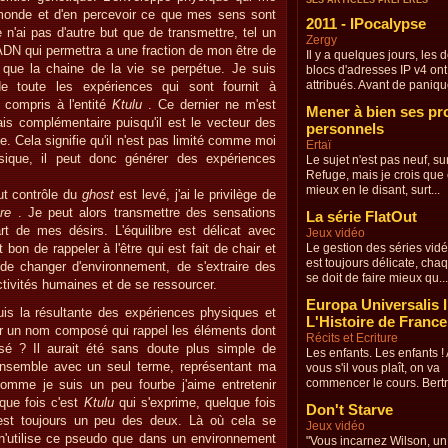
SES ARTICLES PRÉFÉRÉS
monde et d'en percevoir ce que mes sens sont
2011 - IPocalypse
e n'ai pas d'autre but que de transmettre, tel un
Zergy
'ADN qui permettra a une fraction de mon être de
Il y a quelques jours, les 
 que la chaine de la vie se perpétue. Je suis
blocs d'adresses IP v4 ont
attribués. Avant de panique
e toute les expériences qui sont fournit à
 compris à l'entité
Ktulu
. Ce dernier ne m'est
Mener à bien ses pr
is complémentaire puisqu'il est le vecteur des
personnels
. Cela signifie qu'il n'est pas limité comme moi
Ertaï
sique, il peut donc générer des expériences
Le sujet n'est pas neuf, sur
Refuge, mais je crois que
mieux en le disant, surt...
ut contrôle du
ghost
est levé, j'ai le privilège de
tre
. Je peut alors transmettre des sensations
La série FlatOut
art de mes désirs. L'équilibre est délicat avec
Jeux vidéo
t bon de rappeler à l'être qui est fait de chair et
Le gestion des séries vid
est toujours délicate, ch
 de changer d'environnement, de s'extraire des
se doit de faire mieux qu...
ctivités humaines et de se ressourcer.
Europa Universalis II
suis la résultante des expériences physiques et
L'Histoire de France
ir un nom composé qui rappel les éléments dont
Récits et Ecriture
sé ? Il aurait été sans doute plus simple de
Les enfants. Les enfants !
l'ensemble avec un seul terme, représentant ma
vous s'il vous plaît, on va
commencer le cours. Bertr
comme je suis un peu fourbe j'aime entretenir
que fois c'est
Ktulu
qui s'exprime, quelque fois
Don't Starve
est toujours un peu des deux. Là où cela se
Jeux vidéo
 n'utilise ce pseudo que dans un environnement
"Vous incarnez Wilson, un