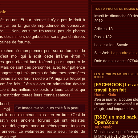
.
TOUT À PROPOS DE HUMAN 
ale
Inscrit le: dimanche 09 d
ès au net. Et sur internet il n'y a pas le droit à
2012
nger j'ai eu la grande imprudence de conserver
Articles: 18
do ... Non, vous ne trouverez pas de photos
 des milliers de gribouilles sans grand intérêts
Posts: 182
dizaines de forums.
Localisation:
Savoie
ai recherché mon premier post sur un forum et là
Site Web:
La poudre du s
 c'est moi qui à écrit cette infâme étron ?
Date de naissance:
07/04
s gens étaient bien tolèrent pour supporter le
. Mais ce sont ces personnes avec leur patience
e sagesse qui m'a permis de faire mes premières
LES DERNIERS ARTICLES DE
KTULU
evois sur ce forum dédié à l'Amiga sur lequel je
remière fois. J'étais alors en admiration devant
[FACEBOOK] Les a
aient des milliers de posts à leurs actif et qui
travail bien fait
 restriction toutes leurs connaissances.
Human Ktulu
J'en ai marre, la coupe ple
bond,
Devant tant d'adversité il m
Cet image m'a toujours collé à la peau ...
réagir, peut importe des...
i moi
le dos n’espérant plus rien en tirer. C'est là
[R&D] un mod pack
estin des anciens forums qui ont résistés
OpenXcom
ks et défaçages, avec un hébergement toujours
Jeux vidéo
s années. Le webmestre resté seul, tente de
Vous le savez peut être s
la fameuse v1.0 de OPX es
me allumé.