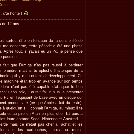
tulu
, c'te honte !
us de 12 ans
it surtout être en fonction de la sensibilité de
i me concerne, cette période a été une phase
que. Après tout, si j'avais eu un Pc, je pense que
e passion.
e fait que l'Amiga n'as pas réussi à perdurer
mprendre, mais si tu épluche l'historique de la
racle qu'il y a eu autant de développement. Ce
tte machine était trop en avance sur son temps
dore n'ont pas été capable d'attaquer le bon
vu son prix, il aurait fallut plus le présenter
u Pc en l’équipant de base avec un disque dur
ect productivité (ce que Apple a fait du reste).
 à quelqu'un si il connait l'Amiga, au mieux il te
sole et au pire un Atari en plus cher. Et puis a
poids lourd comme Sega, Nintendo et Amstrad ...
erde mais ce n'était pas cher à l'achat et les
iller sur les cartouches, mais au moins