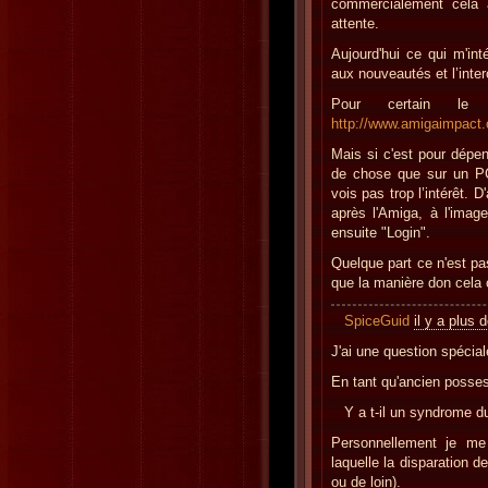
commercialement cela 
attente.
Aujourd'hui ce qui m'in
aux nouveautés et l’inter
Pour certain le
http://www.amigaimpact.
Mais si c'est pour dépe
de chose que sur un PC
vois pas trop l’intérêt. 
après l'Amiga, à l'ima
ensuite "Login".
Quelque part ce n'est pa
que la manière don cela c
SpiceGuid
il y a plus 
J'ai une question spécial
En tant qu'ancien posse
Y a t-il un syndrome d
Personnellement je me 
laquelle la disparation d
ou de loin).