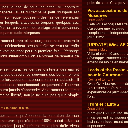
point de sortir. Cela prov...
 pas le cas de tous les sites. Au contraire
Vos associations de
ospérés, au fil du temps le petit bourgeon est
Musiques
f sur lequel poussent des tas de références
Jeux vidéo
sur lesquels s’accroche toujours quelques sac
Cela vous est déjà t-il arri
nnées de passion et de partage entre personnes
d'associer une musique
e par pseudo interposés.
complètement indépendan
jeu ? Bizar...
moment rare et unique, une faible proximité
[UPDATE] WinUAE 2
un déclencheur sensible. On se retrouve enfin
Human Ktulu
n voit pourtant pour la première fois. L'échange
Voila plus de 10 ans que
utions ininterrompu, on se promet de remettre ça
développé. Paradoxaleme
entend de moins en moins 
mier forum, les centres d’intérêts des uns et
Lords of the Realm -
u à peu et seuls les souvenirs des bons moment
pour la Couronne
e fois aucune trace sur internet ne subsiste. Il
Récits et Ecriture
Oyez Oyez braves gens du
des choses appartiennent uniquement à l'homme
Les fictions basés sur les
urra jamais s'approprier. A se moment là, il est
expériences de jeux vidé
er sa liberté, non je ne suis pas qu'un simple
l'on...
.
Frontier : Elite 2
 "
Human Ktulu
"
Jeux vidéo
Alors que EVE On-line, un
quer ici ce qui à conduit la formation de mon
massivement multijoueur e
assurer que c'est du 100% inédit. J'ai su
instance unique, prend u
uestion jusqu'à présent et le plus drôle viens
importance...