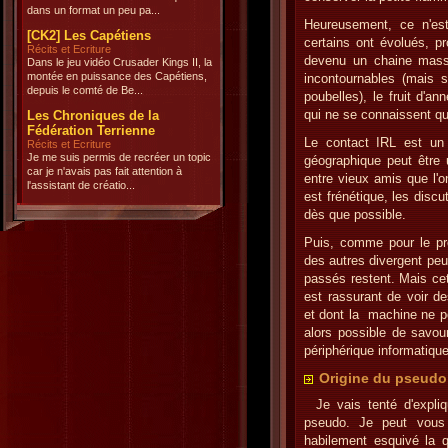
dans un format un peu pa...
Heureusement, ce n'est
[CK2] Les Capétiens
certains ont évolués, pr
Récits et Ecriture
devenu un chaine massi
Dans le jeu vidéo Crusader Kings II, la
montée en puissance des Capétiens,
incontournables (mais 
depuis le comté de Be...
poubelles), le fruit d'a
qui ne se connaissent qu
Les Chroniques de la
Fédération Terrienne
Le contact IRL est un 
Récits et Ecriture
Je me suis permis de recréer un topic
géographique peut être 
car je n'avais pas fait attention à
entre vieux amis que l'o
l'assistant de créatio...
est frénétique, les disc
dès que possible.
Puis, comme pour le pre
des autres divergent pe
passés restent. Mais cett
est rassurant de voir 
et dont la machine ne po
alors possible de savour
périphérique informatique
Origine du pseudo
Je vais tenté d'expli
pseudo. Je peut vous 
habilement esquivé la q