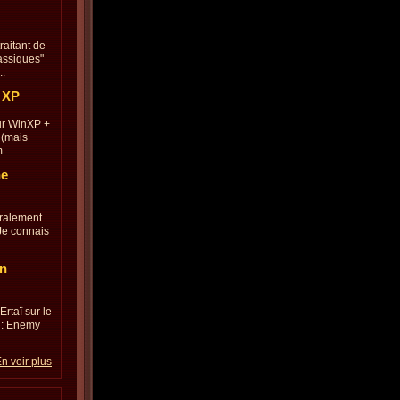
raitant de
assiques"
..
 XP
ur WinXP +
 (mais
...
he
éralement
 Je connais
en
Ertaï sur le
 : Enemy
n voir plus