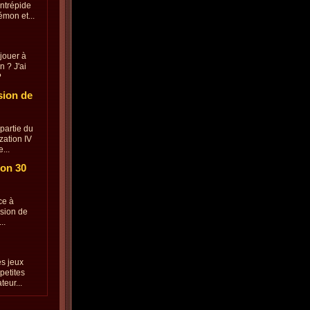
intrépide
émon et...
jouer à
n ? J'ai
?
sion de
partie du
zation IV
...
ion 30
ce à
ssion de
..
es jeux
petites
eur...