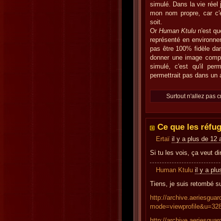
simulé. Dans la vie réel
mon nom propre, car c'es
soit.
Or
Human Ktulu
n'est q
représenté en environn
pas être 100% fidèle dan
donner une image complè
simulé, c'est qu'il pe
permettrait pas dans un 
Surtout n'allez pas c
Ce que les réfug
Ertaï
il y a plus de 12
Si tu les vois, ça veut d
Human Ktulu
il y a pl
Tiens, je suis retombé s
http://archive.aeriesgua
mode=viewprofile&u=32
http://archive.aeriesgua