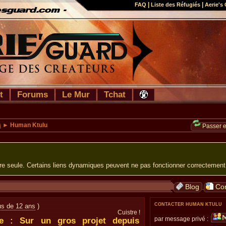
|
|
FAQ
Liste des Réfugiés
Aerie's 
t
Forums
Le Mur
Tchat
s
► Human Ktulu
Passer 
ure seule. Certains liens dynamiques peuvent ne pas fonctionner correctement
Blog
Con
CONTACTER HUMAN KTULU
lus de 12 ans
)
Cuistre !
par message privé :
lle : Sur un gros projet depuis