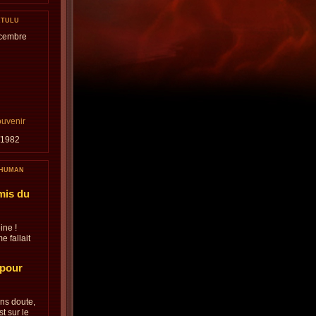
KTULU
écembre
ouvenir
/1982
 HUMAN
mis du
ine !
e fallait
 pour
ans doute,
t sur le