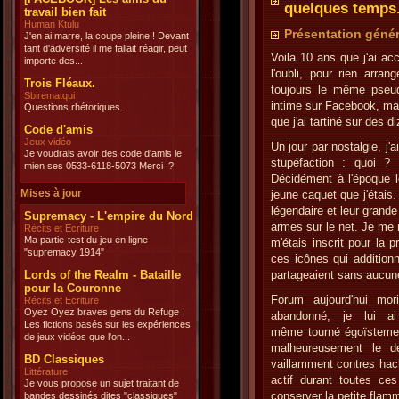
quelques temps
travail bien fait
Human Ktulu
Présentation génér
J'en ai marre, la coupe pleine ! Devant
tant d'adversité il me fallait réagir, peut
Voila 10 ans que j'ai acc
importe des...
l'oubli, pour rien arra
Trois Fléaux.
toujours le même pseu
Sbirematqui
intime sur Facebook, mais
Questions rhétoriques.
que j'ai tartiné sur des 
Code d'amis
Jeux vidéo
Un jour par nostalgie, j'
Je voudrais avoir des code d'amis le
stupéfaction : quoi ?
mien ses 0533-6118-5073 Merci :?
Décidément à l'époque le
Mises à jour
jeune caquet que j'étais
légendaire et leur grand
Supremacy - L'empire du Nord
armes sur le net. Je me r
Récits et Ecriture
Ma partie-test du jeu en ligne
m'étais inscrit pour la p
"supremacy 1914"
ces icônes qui additionn
Lords of the Realm - Bataille
partageaient sans aucune
pour la Couronne
Forum aujourd'hui mori
Récits et Ecriture
Oyez Oyez braves gens du Refuge !
abandonné, je lui a
Les fictions basés sur les expériences
même tourné égoïstement 
de jeux vidéos que l'on...
malheureusement le d
BD Classiques
vaillamment contres hac
Littérature
actif durant toutes ce
Je vous propose un sujet traitant de
conserver la petite flam
bandes dessinés dites "classiques"