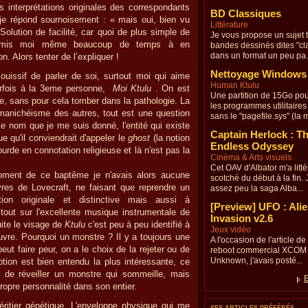
 interprétations originales des correspondants
BD Classiques
 je répond sournoisement : « mais oui, bien vu
Littérature
 Solution de facilité, car quoi de plus simple de
Je vous propose un sujet t
ai mis moi même beaucoup de temps à en
bandes dessinés dites "cl
dans un format un peu pa.
n. Alors tenter de l’expliquer !
Nettoyage Windows
jouissif de parler de soi, surtout moi qui aime
Human Ktulu
rfois à la 3eme personne,
Moi Ktulu
. On est
Une partition de 15Go po
, sans pour cela tomber dans la pathologie. La
les programmes utilitaires
manichéisme des autres, tout est une question
sans le "pagefile.sys" (la m
le nom que je me suis donné, l'entité qui existe
Captain Herlock : T
e qu'il conviendrait d'appeler le
ghost
(la notion
Endless Odyssey
urde en connotation religieuse et là n'est pas la
Cinéma & Arts visuels
Cet OAV d'Albator m'a litt
oment de ce baptême je n'avais alors aucune
scotché du début à la fin.
es de Lovecraft, ne faisant que reprendre un
assez peu la saga Alba...
ion originale et distinctive mais aussi à
[Preview] UFO : Ali
 tout sur l'excellente musique instrumentale de
Invasion v2.6
uite le visage de
Ktulu
c'est peu à peu identifié à
Jeux vidéo
euvre. Pourquoi un monstre ? Il y a toujours une
A l'occasion de l'article de 
ut faire peur, on a le choix de la rejeter ou de
reboot commercial XCOM
Unknown, j'avais posté...
ption est bien entendu la plus intéressante, ce
 de réveiller un monstre qui sommeille, mais
E
ropre personnalité dans son entier.
'héritier génétique. L'enveloppe physique qui me