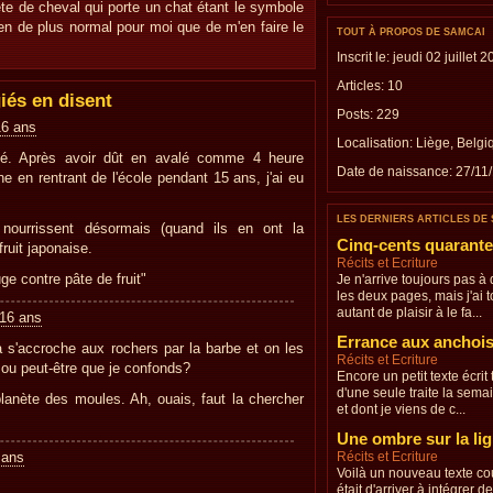
ête de cheval qui porte un chat étant le symbole
rien de plus normal pour moi que de m'en faire le
TOUT À PROPOS DE SAMCAI
Inscrit le: jeudi 02 juillet 
Articles: 10
iés en disent
Posts: 229
16 ans
Localisation:
Liège, Belgi
ié. Après avoir dût en avalé comme 4 heure
Date de naissance:
27/11
e en rentrant de l'école pendant 15 ans, j'ai eu
LES DERNIERS ARTICLES DE
nourrissent désormais (quand ils en ont la
Cinq-cents quarante
ruit japonaise.
Récits et Ecriture
ge contre pâte de fruit"
Je n'arrive toujours pas à
les deux pages, mais j'ai 
autant de plaisir à le fa...
 16 ans
Errance aux anchoi
a s'accroche aux rochers par la barbe et on les
Récits et Ecriture
 ou peut-être que je confonds?
Encore un petit texte écrit 
d'une seule traite la sem
lanète des moules. Ah, ouais, faut la chercher
et dont je viens de c...
Une ombre sur la li
 ans
Récits et Ecriture
Voilà un nouveau texte cou
était d'arriver à intégrer d