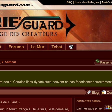
|
|
FAQ
Liste des Réfugiés
Aerie's 
t
Forums
Le Mur
Tchat
s
► Samcai
Passer 
ure seule. Certains liens dynamiques peuvent ne pas fonctionner correctement
Blog
Con
CONTACTER SAMCAI
lus de 16 ans
)
par message privé :
 sur un forum français. Je le suis, je le demeure,