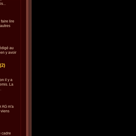
s...
faire lire
'autres
rédigé au
ien y avoir
(2)
n il y a
remis. La
.
ur AG m'a
 viens
e cadre