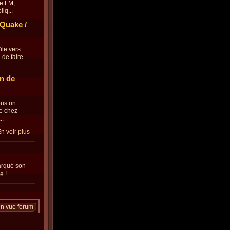
re FM,
iq...
 Quake /
ile vers
 de faire
on de
ous un
ne chez
..
n voir plus
arqué son
e !
en vue forum