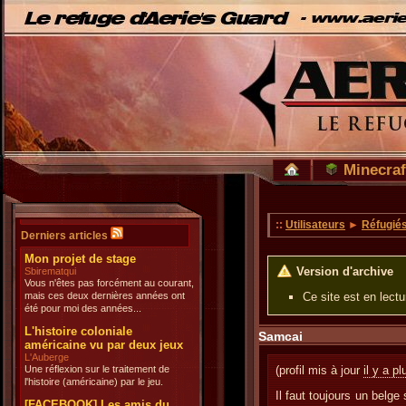
Minecraf
::
Utilisateurs
►
Réfugié
Derniers articles
Mon projet de stage
Version d'archive
Sbirematqui
Vous n'êtes pas forcément au courant,
mais ces deux dernières années ont
Ce site est en lect
été pour moi des années...
L'histoire coloniale
Samcai
américaine vu par deux jeux
L'Auberge
Une réflexion sur le traitement de
(profil mis à jour
il y a p
l'histoire (américaine) par le jeu.
Il faut toujours un belge
[FACEBOOK] Les amis du