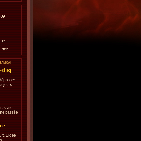
2009
que
/1986
 SAMCAI
-cinq
 dépasser
toujours
s
très vite
aine passée
gne
rt. L'idée
es