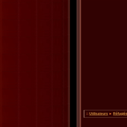
::
Utilisateurs
►
Réfugié