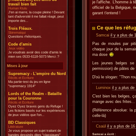
je l'affiche. L'homme à t
travail bien fait
officiel de la Belgique, 
Human Ktulu
J'en ai marre, la coupe pleine ! Devant
garant t'entend !
tant d'adversité il me fallait réagir, peut
importe des...
Ce que les réfug
Trois Fléaux.
Sbirematqui
Samcai
il y a plus de 
Questions rhétoriques.
Pas de moules par pit
Code d'amis
Jeux vidéo
chaque jour de la semain
Je voudrais avoir des code d'amis le
ma dose
mien ses 0533-6118-5073 Merci :?
Les jeunes belges se 
Mises à jour
permission) de pâtes de f
Supremacy - L'empire du Nord
D'où le slogan: "Thon rou
Récits et Ecriture
Ma partie-test du jeu en ligne
"supremacy 1914"
Luminox
il y a plus de
Lords of the Realm - Bataille
C'est bien les belges, ç
pour la Couronne
mange avec des frites...
Récits et Ecriture
Oyez Oyez braves gens du Refuge !
(Référence absolue: la p
Les fictions basés sur les expériences
de jeux vidéos que l'on...
celle-là)
BD Classiques
Csaül
il y a plus de 16
Littérature
Je vous propose un sujet traitant de
Samcai a écrit :
bandes dessinés dites "classiques"