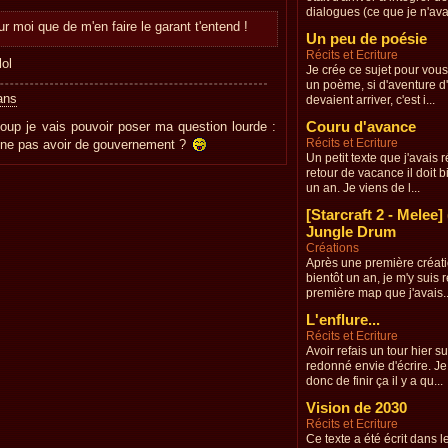
dialogues (ce que je n'avai
r moi que de m'en faire le garant t'entend !
Un peu de poésie
Récits et Ecriture
lol
Je crée ce sujet pour vous 
un poème, si d'aventure d
 ans
devaient arriver, c'est i...
Couru d'avance
oup je vais pouvoir poser ma question lourde :
Récits et Ecriture
e ne pas avoir de gouvernement ?
Un petit texte que j'avais 
retour de vacance il doit b
un an. Je viens de l...
[Starcraft 2 - Melee] 
Jungle Drum
Créations
Après une première créatio
bientôt un an, je m'y suis 
première map que j'avais..
L'enflure...
Récits et Ecriture
Avoir refais un tour hier s
redonné envie d'écrire. Je
donc de finir ça il y a qu...
Vision de 2030
Récits et Ecriture
Ce texte a été écrit dans l