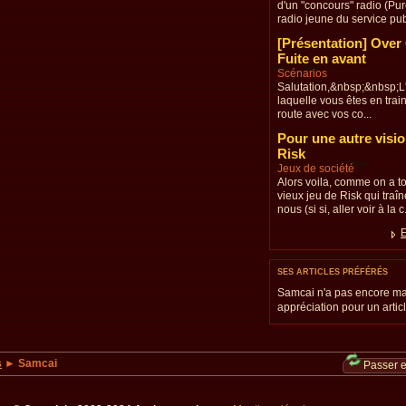
d'un "concours" radio (Pu
radio jeune du service publ
[Présentation] Over
Fuite en avant
Scénarios
Salutation,&nbsp;&nbsp;L'
laquelle vous êtes en train
route avec vos co...
Pour une autre visi
Risk
Jeux de société
Alors voila, comme on a t
vieux jeu de Risk qui traî
nous (si si, aller voir à la c.
E
SES ARTICLES PRÉFÉRÉS
Samcai n'a pas encore m
appréciation pour un articl
s
► Samcai
Passer 