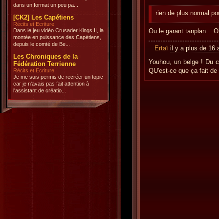
dans un format un peu pa...
rien de plus normal pou
[CK2] Les Capétiens
Récits et Ecriture
Dans le jeu vidéo Crusader Kings II, la
Ou le garant tanplan... O
montée en puissance des Capétiens,
depuis le comté de Be...
Ertaï
il y a plus de 16
Les Chroniques de la
Youhou, un belge ! Du c
Fédération Terrienne
QU'est-ce que ça fait d
Récits et Ecriture
Je me suis permis de recréer un topic
car je n'avais pas fait attention à
l'assistant de créatio...