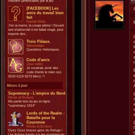
an
l'histoire (américaine) par le jeu.
[FACEBOOK] Les
amis du travail bien
fait
Human Ktulu
J'en ai marre, la coupe pleine ! Devant
tant d'adversité il me fallait réagir, peut
importe des...
Trois Fléaux.
Sbirematqui
Questions rhétoriques.
Code d'amis
Jeux vidéo
Je voudrais avoir des
code d'amis le mien ses
0533-6118-5073 Merci :?
Mises à jour
Supremacy - L'empire du Nord
Récits et Ecriture
Ma partie-test du jeu en ligne
"supremacy 1914"
Lords of the Realm -
Bataille pour la
Couronne
Récits et Ecriture
Oyez Oyez braves gens du Refuge !
Les fictions basés sur les expériences