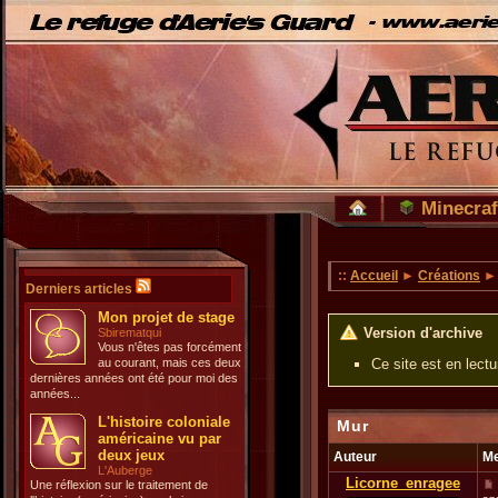
Minecraf
::
Accueil
►
Créations
Derniers articles
Mon projet de stage
Version d'archive
Sbirematqui
Vous n'êtes pas forcément
au courant, mais ces deux
Ce site est en lect
dernières années ont été pour moi des
années...
L'histoire coloniale
Mur
américaine vu par
deux jeux
Auteur
M
L'Auberge
Licorne_enragee
Une réflexion sur le traitement de