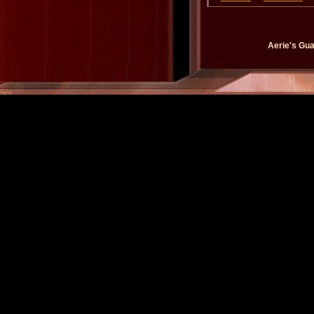
Aerie's Gua