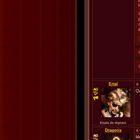
Ertaï
Qu
Ersatz de régnant.
Dragoris
Me