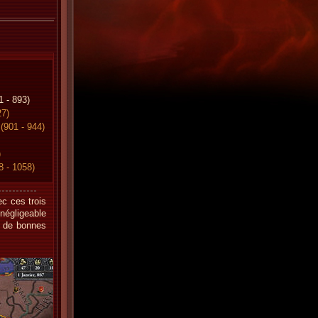
 - 893)
27)
(901 - 944)
)
8 - 1058)
c ces trois
 négligeable
r de bonnes