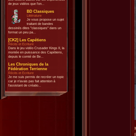
de jeux vidéos que l'on...
BD Classiques
Littérature
Je vous propose un sujet
traitant de bandes
dessinés dites "classiques" dans un
format un peu pa...
[CK2] Les Capétiens
Récits et Ecriture
Dans le jeu vidéo Crusader Kings II, la
montée en puissance des Capétiens,
depuis le comté de Be...
Les Chroniques de la
Fédération Terrienne
Récits et Ecriture
Je me suis permis de recréer un topic
car je n'avais pas fait attention à
l'assistant de créatio...