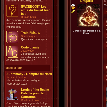
l'histoire (américaine) par le jeu.
Dragoris
an
[FACEBOOK] Les
amis du travail bien
fait
Human Ktulu
J'en ai marre, la coupe pleine ! Devant
tant d'adversité il me fallait réagir, peut
importe des...
Cerbère des Portes de la
Trois Fléaux.
Fiction
Sbirematqui
Questions rhétoriques.
Code d'amis
Jeux vidéo
Je voudrais avoir des
code d'amis le mien ses
0533-6118-5073 Merci :?
Mises à jour
Supremacy - L'empire du Nord
Récits et Ecriture
Ma partie-test du jeu en ligne
"supremacy 1914"
Lords of the Realm -
Bataille pour la
Couronne
Récits et Ecriture
Oyez Oyez braves gens du Refuge !
Les fictions basés sur les expériences