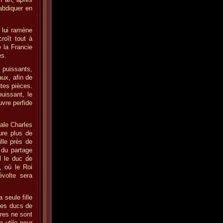
 abdiquer en
 lui ramène
roît tout à
 la Francie
es.
s puissants,
aux, afin de
utes pièces.
uissant, le
vre perfide
tale Charles
dure plus de
lle près de
 du partage
l le duc de
, où le Roi
évolte sera
 seule fille
 des ducs de
rres ne sont
a utile pour