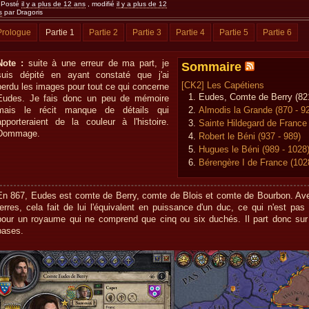
Posté
il y a plus de 12 ans
, modifié
il y a plus de 12
s
par Dragoris
Prologue
Partie 1
Partie 2
Partie 3
Partie 4
Partie 5
Partie 6
Note :
suite à une erreur de ma part, je
Sommaire
suis dépité en ayant constaté que j'ai
[CK2] Les Capétiens
perdu les images pour tout ce qui concerne
Eudes, Comte de Berry (821
Eudes. Je fais donc un peu de mémoire
mais le récit manque de détails qui
Almodis la Grande (870 - 9
apporteraient de la couleur à l'histoire.
Sainte Hildegard de France 
Dommage.
Robert le Béni (937 - 989)
Hugues le Béni (989 - 1028
Bérengère I de France (102
En 867, Eudes est comte de Berry, comte de Blois et comte de Bourbon. Ave
terres, cela fait de lui l'équivalent en puissance d'un duc, ce qui n'est pas
pour un royaume qui ne comprend que cinq ou six duchés. Il part donc su
bases.