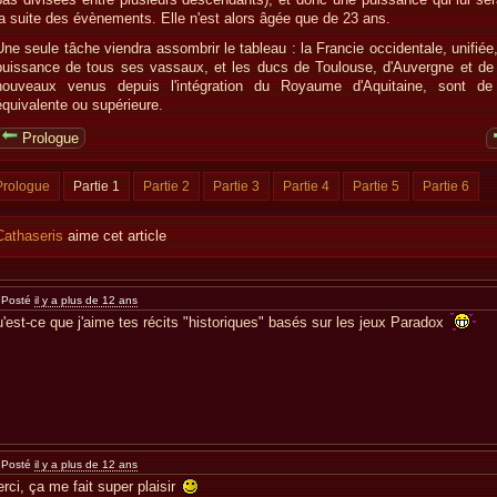
la suite des évènements. Elle n'est alors âgée que de 23 ans.
Une seule tâche viendra assombrir le tableau : la Francie occidentale, unifiée
puissance de tous ses vassaux, et les ducs de Toulouse, d'Auvergne et d
nouveaux venus depuis l'intégration du Royaume d'Aquitaine, sont de
équivalente ou supérieure.
Prologue
Prologue
Partie 1
Partie 2
Partie 3
Partie 4
Partie 5
Partie 6
Cathaseris
aime cet article
Posté
il y a plus de 12 ans
'est-ce que j'aime tes récits "historiques" basés sur les jeux Paradox
Posté
il y a plus de 12 ans
rci, ça me fait super plaisir