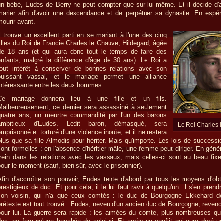
un bébé, Eudes de Berry ne peut compter que sur lui-même. Et il décide d'
marier afin d'avoir une descendance et de perpétuer sa dynastie. En espé
mourir avant.
Il trouve un excellent parti en se mariant à l'une des cinq
filles du Roi de Francie Charles le Chauve, Hildegard, âgée
de 18 ans (et qui aura donc tout le temps de faire des
enfants, malgré la différence d'âge de 30 ans). Le Roi a
tout intérêt à conserver de bonnes relations avec son
puissant vassal, et le mariage permet une alliance
intéressante entre les deux hommes.
Ce mariage donnera lieu à une fille et un fils.
Malheureusement, ce dernier sera assassiné à seulement
quatre ans, un meurtre commandité par l'un des barons
ambitieux d'Eudes. Ledit baron, démasqué, sera
Le Roi Charles 
emprisonné et torturé d'une violence inouïe, et il ne restera
plus que sa fille Almodis pour hériter. Mais qu'importe. Les lois de success
sont formelles : en l'absence d'héritier mâle, une femme peut diriger. En génér
frein dans les relations avec les vassaux, mais celles-ci sont au beau fix
pour le moment (sauf, bien sûr, avec le prisonnier).
Afin d'accroître son pouvoir, Eudes tente d'abord par tous les moyens d'obte
prestigieux de duc. Et pour cela, il le lui faut ravir à quelqu'un. Il s'en prend
son voisin, qui n'a que deux comtés : le duc de Bourgogne Ekkehard de
prétexte est tout trouvé : Eudes, neveu d'un ancien duc de Bourgogne, revendi
pour lui. La guerre sera rapide : les armées du comte, plus nombreuses qu
duc, ne fera qu'une bouchée de celui-ci. Et après un conflit qui aura duré u