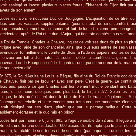
avoir assiégé et investi plusieurs places fortes, Ekkehard de Dijon finit par
faveur de son ennemi.
Eudes est alors le nouveau Duc de Bourgogne. L'acquisition de ce titre, qui
deux comtes vassaux supplémentaires (pour un total de cinq comtés), acc
coup considérablement sa puissance et fait de lui le troisième personnage de
occidentale, après le Roi et le duc d'Anjou, qui tient six comtés sous ses ordr
Le Roi de Francie, Charles le Chauve, inquiet de voir ses ducs de plus en plu
intrigue avec l'aide de son chancelier, ainsi que plusieurs autres de ses vass
revendiquer formellement le comté de Blois, à l'aide de papiers montés de to
Il envoie une lettre d'ultimatum à Eudes : céder le comté ou la guerre. Imp
nouveau duc de Bourgogne cède. Il gardera une grande rancœur de la manœu
de son ancien allié.
En 875, le Roi d'Aquitaine Louis le Bègue, fils aîné du Roi de Francie occiden
le Chauve, finit par se brouiller avec son père. C'est la guerre. Le conflit 
deux ans, jusqu'à ce que Charles soit horriblement mutilé pendant une batai
Tours, et ne meure quelques jours plus tard, le 15 juin 877. Selon les lois
salique, le fils aîné obtient donc le titre de Roi de Francie également. Seu
Gascogne se rebelle et lutte encore pour instaurer une monarchie élective
serait désigné par ses ducs, plutôt que par le partage salique. Cette r
rapidement écrasée et le duc mis en prison.
Eudes finit par mourir le 6 juillet 893, à l'âge vénérable de 72 ans. Il lègue à sa
Almodis une fortune considérable, 600 pièces d'or (le triple que le plus riche
France), la totalité de ses terres et de ses titres (parce que fille unique, les te
pas divisées entre plusieurs descendants), et donc une puissance qui lui ser