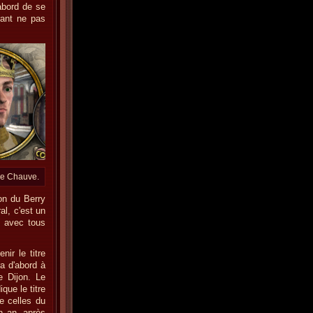
abord de se
rant ne pas
le Chauve.
ion du Berry
al, c'est un
e avec tous
nir le titre
ra d'abord à
 Dijon. Le
que le titre
e celles du
n an, après