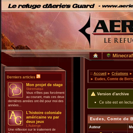
Minecraf
::
Accueil
►
Créations
Derniers articles
► Eudes, Comte de Berry
Mon projet de stage
Sbirematqui
Vous n'êtes pas forcément
Version d'archive
au courant, mais ces deux
dernières années ont été pour moi des
Ce site est en lect
années...
L'histoire coloniale
américaine vu par
Eudes, Comte de Be
deux jeux
L'Auberge
Auteur
M
Une réflexion sur le traitement de