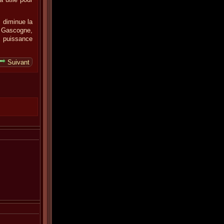
, diminue la
e Gascogne,
 puissance
Suivant