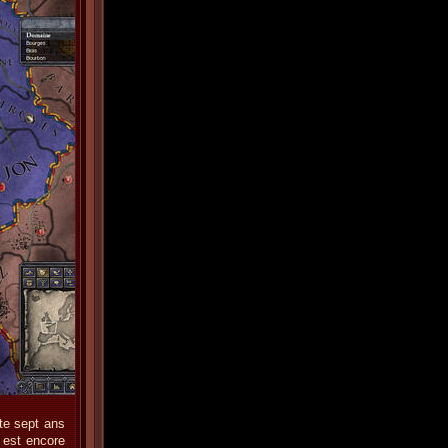
rte sept ans
 est encore