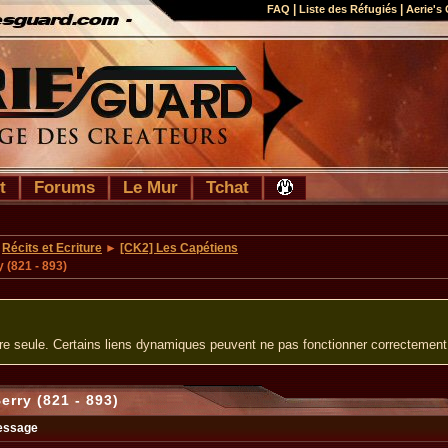
|
|
FAQ
Liste des Réfugiés
Aerie's 
t
Forums
Le Mur
Tchat
►
Récits et Ecriture
►
[CK2] Les Capétiens
 (821 - 893)
ure seule. Certains liens dynamiques peuvent ne pas fonctionner correctement
rry (821 - 893)
essage