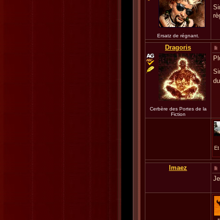
Si
rè
Ersatz de régnant.
Dragoris
Pl
Si
du
Cerbère des Portes de la
Fiction
Et
Imaez
Je