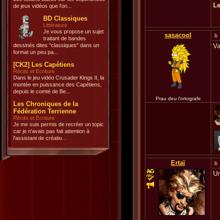
Le
de jeux vidéos que l'on...
BD Classiques
Littérature
Je vous propose un sujet
sasacool
traitant de bandes
dessinés dites "classiques" dans un
Va
format un peu pa...
[CK2] Les Capétiens
Récits et Ecriture
Dans le jeu vidéo Crusader Kings II, la
montée en puissance des Capétiens,
depuis le comté de Be...
Prau deu l'ortografe
Les Chroniques de la
Fédération Terrienne
Récits et Ecriture
Je me suis permis de recréer un topic
car je n'avais pas fait attention à
l'assistant de créatio...
Ertaï
Un