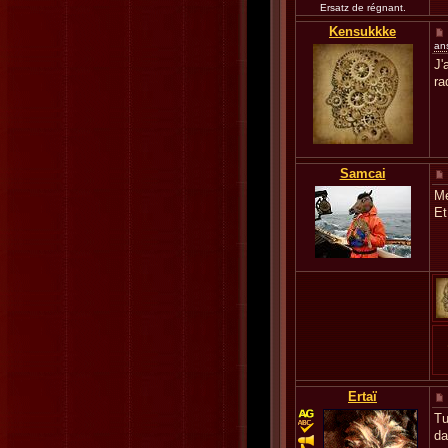
Ersatz de régnant.
Kensukkke
an
J'
ra
Samcai
Me
Et
Ertaï
Tu
da