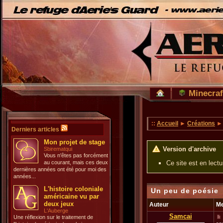
Minecraf
::
Accueil
►
Créations
Derniers articles
Mon projet de stage
Version d'archive
Sbirematqui
Vous n'êtes pas forcément
au courant, mais ces deux
Ce site est en lect
dernières années ont été pour moi des
années...
L'histoire coloniale
Un peu de poésie
américaine vu par
deux jeux
Auteur
M
L'Auberge
Samcai
Une réflexion sur le traitement de