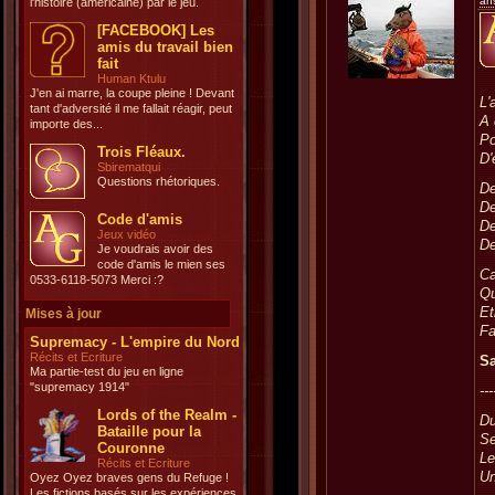
an
l'histoire (américaine) par le jeu.
[FACEBOOK] Les
amis du travail bien
fait
Human Ktulu
J'en ai marre, la coupe pleine ! Devant
L'
tant d'adversité il me fallait réagir, peut
A 
importe des...
Po
Trois Fléaux.
D'
Sbirematqui
Questions rhétoriques.
De
De
Code d'amis
De
Jeux vidéo
De
Je voudrais avoir des
code d'amis le mien ses
Ca
0533-6118-5073 Merci :?
Qu
Et
Mises à jour
Fa
Supremacy - L'empire du Nord
Récits et Ecriture
Sa
Ma partie-test du jeu en ligne
"supremacy 1914"
---
Lords of the Realm -
Du
Bataille pour la
Se
Couronne
Le
Récits et Ecriture
Un
Oyez Oyez braves gens du Refuge !
Les fictions basés sur les expériences