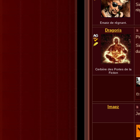
Si
rè
Ersatz de régnant.
Dragoris
Pl
Si
du
Cerbère des Portes de la
Fiction
Et
Imaez
Je