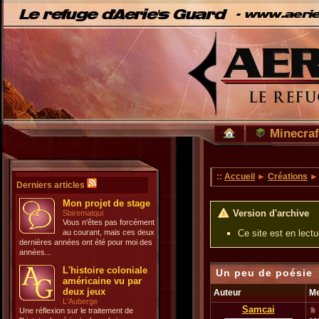
Minecraf
::
Accueil
►
Créations
Derniers articles
Mon projet de stage
Version d'archive
Sbirematqui
Vous n'êtes pas forcément
au courant, mais ces deux
Ce site est en lect
dernières années ont été pour moi des
années...
L'histoire coloniale
Un peu de poésie
américaine vu par
deux jeux
Auteur
M
L'Auberge
Samcai
Une réflexion sur le traitement de