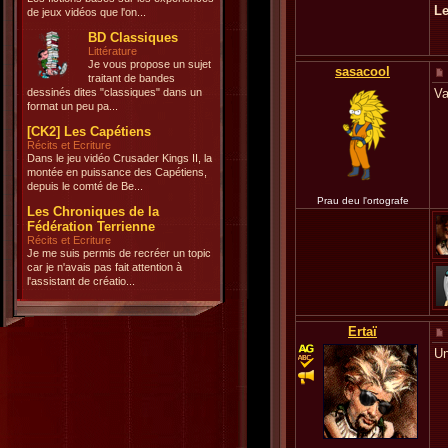
Le
de jeux vidéos que l'on...
BD Classiques
Littérature
Je vous propose un sujet
sasacool
traitant de bandes
dessinés dites "classiques" dans un
Va
format un peu pa...
[CK2] Les Capétiens
Récits et Ecriture
Dans le jeu vidéo Crusader Kings II, la
montée en puissance des Capétiens,
depuis le comté de Be...
Prau deu l'ortografe
Les Chroniques de la
Fédération Terrienne
Récits et Ecriture
Je me suis permis de recréer un topic
car je n'avais pas fait attention à
l'assistant de créatio...
Ertaï
Un