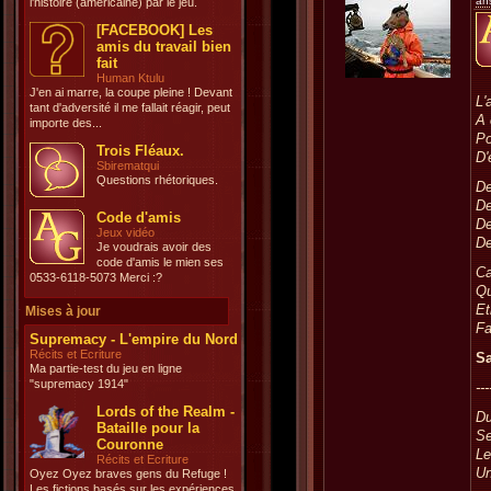
an
l'histoire (américaine) par le jeu.
[FACEBOOK] Les
amis du travail bien
fait
Human Ktulu
J'en ai marre, la coupe pleine ! Devant
L'
tant d'adversité il me fallait réagir, peut
A 
importe des...
Po
Trois Fléaux.
D'
Sbirematqui
Questions rhétoriques.
De
De
Code d'amis
De
Jeux vidéo
De
Je voudrais avoir des
code d'amis le mien ses
Ca
0533-6118-5073 Merci :?
Qu
Et
Mises à jour
Fa
Supremacy - L'empire du Nord
Récits et Ecriture
Sa
Ma partie-test du jeu en ligne
"supremacy 1914"
---
Lords of the Realm -
Du
Bataille pour la
Se
Couronne
Le
Récits et Ecriture
Un
Oyez Oyez braves gens du Refuge !
Les fictions basés sur les expériences