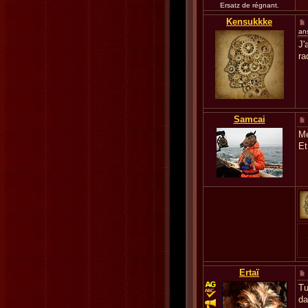
Ersatz de régnant.
Kensukkke
an
J'
ra
Samcai
Me
Et
Ertaï
Tu
da