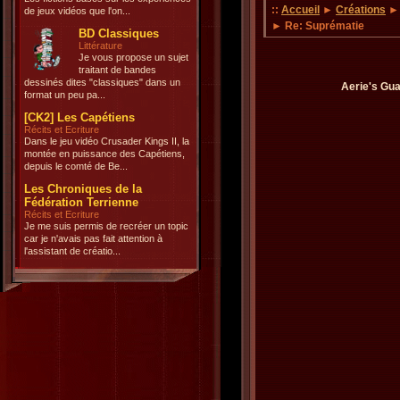
::
Accueil
►
Créations
de jeux vidéos que l'on...
► Re: Suprématie
BD Classiques
Littérature
Je vous propose un sujet
traitant de bandes
dessinés dites "classiques" dans un
Aerie's Gua
format un peu pa...
[CK2] Les Capétiens
Récits et Ecriture
Dans le jeu vidéo Crusader Kings II, la
montée en puissance des Capétiens,
depuis le comté de Be...
Les Chroniques de la
Fédération Terrienne
Récits et Ecriture
Je me suis permis de recréer un topic
car je n'avais pas fait attention à
l'assistant de créatio...