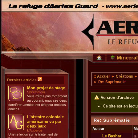
Minecraf
::
Accueil
►
Créations
Derniers articles
► Re: Suprématie
Mon projet de stage
Sbirematqui
Vous n'êtes pas forcément
Version d'archive
au courant, mais ces deux
dernières années ont été pour moi des
Ce site est en lect
années...
L'histoire coloniale
Re: Suprématie
américaine vu par
deux jeux
Auteur
M
L'Auberge
Une réflexion sur le traitement de
Le Bashar