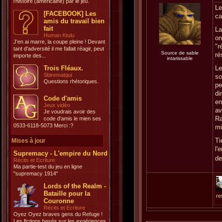
l'histoire (américaine) par le jeu.
Le
[FACEBOOK] Les
ca
amis du travail bien
fait
La
Human Ktulu
on
J'en ai marre, la coupe pleine ! Devant
"r
tant d'adversité il me fallait réagir, peut
Source de sable
ré
importe des...
intarissable
Trois Fléaux.
Le
Sbirematqui
so
Questions rhétoriques.
pe
di
Code d'amis
en
Jeux vidéo
av
Je voudrais avoir des
Ra
code d'amis le mien ses
0533-6118-5073 Merci :?
mi
Ti
Mises à jour
l'
Supremacy - L'empire du Nord
de
Récits et Ecriture
Ma partie-test du jeu en ligne
"supremacy 1914"
Lords of the Realm -
Bataille pour la
re
Couronne
Récits et Ecriture
Oyez Oyez braves gens du Refuge !
Les fictions basés sur les expériences