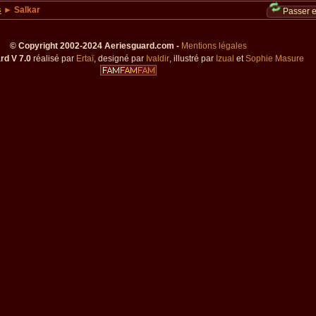
s
► Salkar
Passer 
© Copyright 2002-2024 Aeriesguard.com -
Mentions légales
rd V 7.0
réalisé par
Ertaï
, designé par
Ivaldir
, illustré par
Izual
et
Sophie Masure