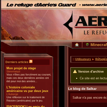
Minecraf
::
Utilisateurs
►
Réfugié
Derniers articles
Mon projet de stage
Version d'archive
Sbirematqui
Vous n'êtes pas forcément au courant,
mais ces deux dernières années ont
Ce site est en lect
été pour moi des années...
L'histoire coloniale
Le blog de Salkar
américaine vu par deux jeux
L'Auberge
Une réflexion sur le traitement de
Salkar n'a pas encore écr
l'histoire (américaine) par le jeu.
[FACEBOOK] Les amis du