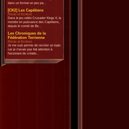
dans un format un peu pa...
[CK2] Les Capétiens
Récits et Ecriture
Dans le jeu vidéo Crusader Kings II, la
montée en puissance des Capétiens,
depuis le comté de Be...
Les Chroniques de la
Fédération Terrienne
Récits et Ecriture
Je me suis permis de recréer un topic
car je n'avais pas fait attention à
l'assistant de créatio...