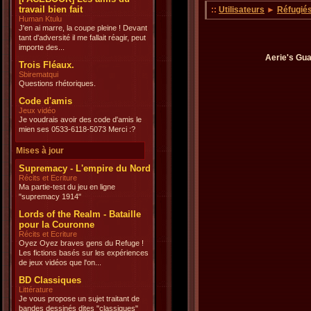
travail bien fait
::
Utilisateurs
►
Réfugié
Human Ktulu
J'en ai marre, la coupe pleine ! Devant
tant d'adversité il me fallait réagir, peut
importe des...
Aerie's Gua
Trois Fléaux.
Sbirematqui
Questions rhétoriques.
Code d'amis
Jeux vidéo
Je voudrais avoir des code d'amis le
mien ses 0533-6118-5073 Merci :?
Mises à jour
Supremacy - L'empire du Nord
Récits et Ecriture
Ma partie-test du jeu en ligne
"supremacy 1914"
Lords of the Realm - Bataille
pour la Couronne
Récits et Ecriture
Oyez Oyez braves gens du Refuge !
Les fictions basés sur les expériences
de jeux vidéos que l'on...
BD Classiques
Littérature
Je vous propose un sujet traitant de
bandes dessinés dites "classiques"