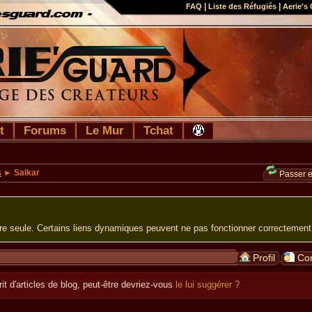
|
|
FAQ
Liste des Réfugiés
Aerie's 
t
Forums
Le Mur
Tchat
s
► Salkar
Passer 
ure seule. Certains liens dynamiques peuvent ne pas fonctionner correctement
Profil
Con
it d'articles de blog, peut-être devriez-vous
le lui suggérer ?