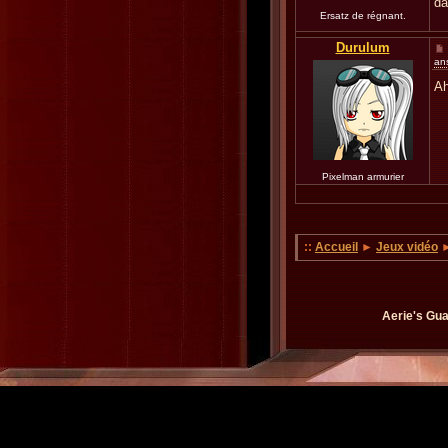
d
Ersatz de régnant.
Durulum
an
Ah
Pixelman armurier
::
Accueil
►
Jeux vidéo
►
Aerie's Gua