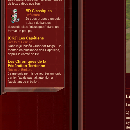
de jeux vidéos que l'on...
BD Classiques
Littérature
Je vous propose un sujet
traitant de bandes
dessinés dites "classiques" dans un
format un peu pa...
[CK2] Les Capétiens
Récits et Ecriture
Dans le jeu vidéo Crusader Kings II, la
montée en puissance des Capétiens,
depuis le comté de Be...
Les Chroniques de la
Fédération Terrienne
Récits et Ecriture
Je me suis permis de recréer un topic
car je n'avais pas fait attention à
l'assistant de créatio...
L
Le
1)
un
sy
dé