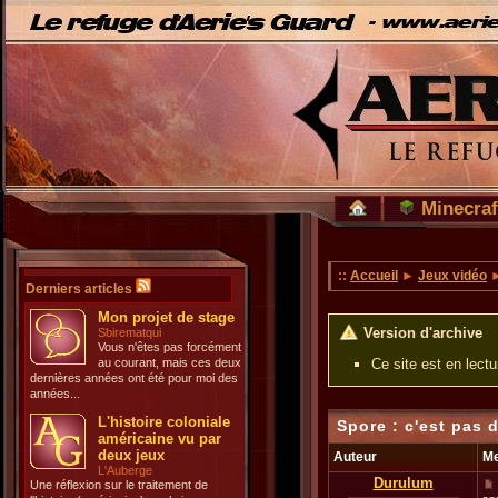
Minecraf
::
Accueil
►
Jeux vidéo
►
Derniers articles
Mon projet de stage
Version d'archive
Sbirematqui
Vous n'êtes pas forcément
au courant, mais ces deux
Ce site est en lect
dernières années ont été pour moi des
années...
L'histoire coloniale
Spore : c'est pas 
américaine vu par
deux jeux
Auteur
M
L'Auberge
Durulum
Une réflexion sur le traitement de