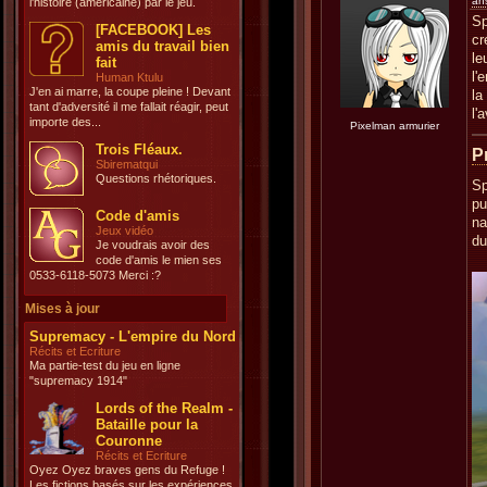
an
l'histoire (américaine) par le jeu.
Sp
[FACEBOOK] Les
cr
amis du travail bien
le
fait
l'
Human Ktulu
J'en ai marre, la coupe pleine ! Devant
la
tant d'adversité il me fallait réagir, peut
l'
importe des...
Pixelman armurier
Trois Fléaux.
P
Sbirematqui
Questions rhétoriques.
Sp
pu
Code d'amis
na
Jeux vidéo
du
Je voudrais avoir des
code d'amis le mien ses
0533-6118-5073 Merci :?
Mises à jour
Supremacy - L'empire du Nord
Récits et Ecriture
Ma partie-test du jeu en ligne
"supremacy 1914"
Lords of the Realm -
Bataille pour la
Couronne
Récits et Ecriture
Oyez Oyez braves gens du Refuge !
Les fictions basés sur les expériences