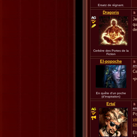
Ersatz de régnant.
Dragoris
Je
qu
de
Cerbère des Portes de la
Fiction
El-popoche
an
Ce
*P
En quête d'un poche
(d'inspiration)
Ertaï
an
Po
ve
cr
Et