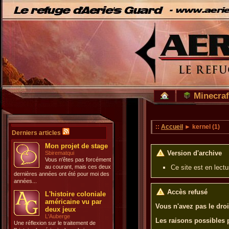
Minecraf
::
Accueil
► kernel (1)
Derniers articles
Mon projet de stage
Version d'archive
Sbirematqui
Vous n'êtes pas forcément
au courant, mais ces deux
Ce site est en lect
dernières années ont été pour moi des
années...
Accès refusé
L'histoire coloniale
américaine vu par
Vous n'avez pas le droi
deux jeux
L'Auberge
Les raisons possibles 
Une réflexion sur le traitement de