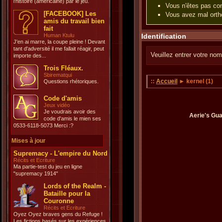
l'histoire (américaine) par le jeu.
Vous n'êtes pas con
[FACEBOOK] Les
Vous avez mal ortho
amis du travail bien
fait
Human Ktulu
Identification
J'en ai marre, la coupe pleine ! Devant
tant d'adversité il me fallait réagir, peut
Veuillez entrer votre nom
importe des...
Trois Fléaux.
Sbirematqui
::
Accueil
► kernel (1)
Questions rhétoriques.
Code d'amis
Jeux vidéo
Je voudrais avoir des
Aerie's Gua
code d'amis le mien ses
0533-6118-5073 Merci :?
Mises à jour
Supremacy - L'empire du Nord
Récits et Ecriture
Ma partie-test du jeu en ligne
"supremacy 1914"
Lords of the Realm -
Bataille pour la
Couronne
Récits et Ecriture
Oyez Oyez braves gens du Refuge !
Les fictions basés sur les expériences