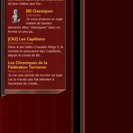
de jeux vidéos que l'on...
BD Classiques
Littérature
Je vous propose un sujet
traitant de bandes
dessinés dites "classiques" dans un
format un peu pa...
[CK2] Les Capétiens
Récits et Ecriture
Dans le jeu vidéo Crusader Kings II, la
montée en puissance des Capétiens,
depuis le comté de Be...
Les Chroniques de la
Fédération Terrienne
Récits et Ecriture
Je me suis permis de recréer un topic
car je n'avais pas fait attention à
l'assistant de créatio...