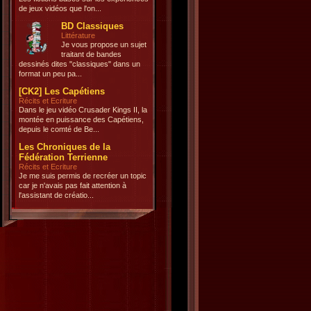
de jeux vidéos que l'on...
BD Classiques
Littérature
Je vous propose un sujet
traitant de bandes
dessinés dites "classiques" dans un
format un peu pa...
[CK2] Les Capétiens
Récits et Ecriture
Dans le jeu vidéo Crusader Kings II, la
montée en puissance des Capétiens,
depuis le comté de Be...
Les Chroniques de la
Fédération Terrienne
Récits et Ecriture
Je me suis permis de recréer un topic
car je n'avais pas fait attention à
l'assistant de créatio...