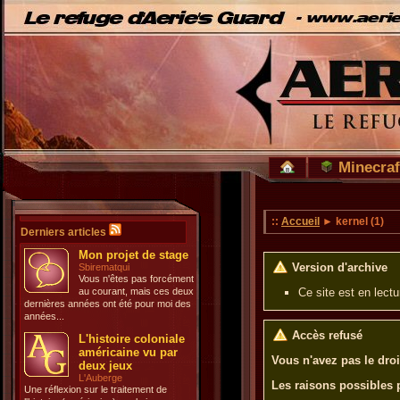
Minecraf
::
Accueil
► kernel (1)
Derniers articles
Mon projet de stage
Version d'archive
Sbirematqui
Vous n'êtes pas forcément
au courant, mais ces deux
Ce site est en lect
dernières années ont été pour moi des
années...
Accès refusé
L'histoire coloniale
américaine vu par
Vous n'avez pas le droi
deux jeux
L'Auberge
Les raisons possibles 
Une réflexion sur le traitement de