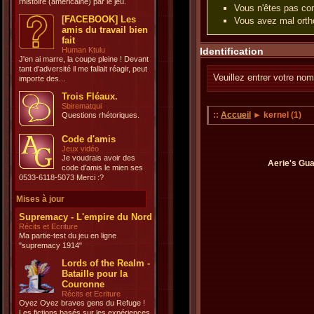
l'histoire (américaine) par le jeu.
Vous n'êtes pas con
[FACEBOOK] Les
Vous avez mal ortho
amis du travail bien
fait
Human Ktulu
Identification
J'en ai marre, la coupe pleine ! Devant
tant d'adversité il me fallait réagir, peut
Veuillez entrer votre nom
importe des...
Trois Fléaux.
Sbirematqui
::
Accueil
► kernel (1)
Questions rhétoriques.
Code d'amis
Jeux vidéo
Je voudrais avoir des
Aerie's Gua
code d'amis le mien ses
0533-6118-5073 Merci :?
Mises à jour
Supremacy - L'empire du Nord
Récits et Ecriture
Ma partie-test du jeu en ligne
"supremacy 1914"
Lords of the Realm -
Bataille pour la
Couronne
Récits et Ecriture
Oyez Oyez braves gens du Refuge !
Les fictions basés sur les expériences