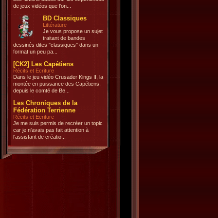
de jeux vidéos que l'on...
BD Classiques
Littérature
Je vous propose un sujet
traitant de bandes
dessinés dites "classiques" dans un
format un peu pa...
[CK2] Les Capétiens
Récits et Ecriture
Dans le jeu vidéo Crusader Kings II, la
montée en puissance des Capétiens,
depuis le comté de Be...
Les Chroniques de la
Fédération Terrienne
Récits et Ecriture
Je me suis permis de recréer un topic
car je n'avais pas fait attention à
l'assistant de créatio...