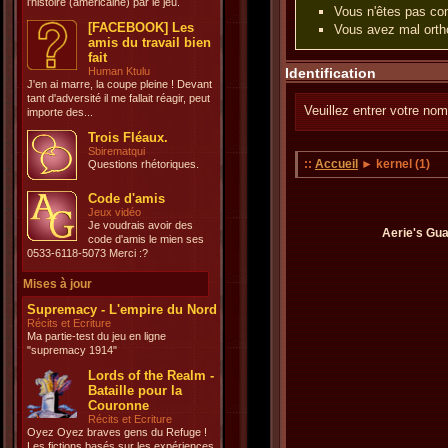
l'histoire (américaine) par le jeu.
Vous n'êtes pas con
[FACEBOOK] Les
Vous avez mal ortho
amis du travail bien
fait
Human Ktulu
Identification
J'en ai marre, la coupe pleine ! Devant
tant d'adversité il me fallait réagir, peut
Veuillez entrer votre nom
importe des...
Trois Fléaux.
Sbirematqui
::
Accueil
► kernel (1)
Questions rhétoriques.
Code d'amis
Jeux vidéo
Je voudrais avoir des
Aerie's Gua
code d'amis le mien ses
0533-6118-5073 Merci :?
Mises à jour
Supremacy - L'empire du Nord
Récits et Ecriture
Ma partie-test du jeu en ligne
"supremacy 1914"
Lords of the Realm -
Bataille pour la
Couronne
Récits et Ecriture
Oyez Oyez braves gens du Refuge !
Les fictions basés sur les expériences