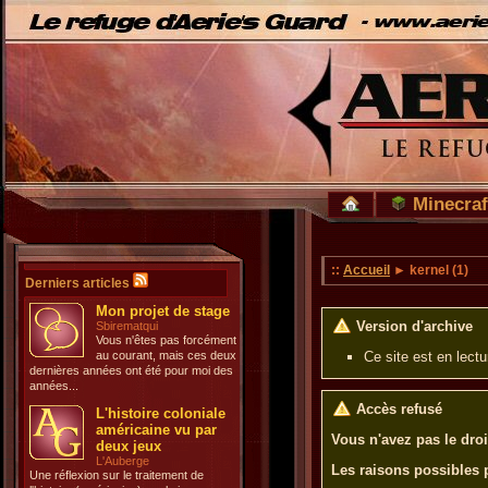
Minecraf
::
Accueil
► kernel (1)
Derniers articles
Mon projet de stage
Version d'archive
Sbirematqui
Vous n'êtes pas forcément
au courant, mais ces deux
Ce site est en lect
dernières années ont été pour moi des
années...
Accès refusé
L'histoire coloniale
américaine vu par
Vous n'avez pas le droi
deux jeux
L'Auberge
Les raisons possibles 
Une réflexion sur le traitement de