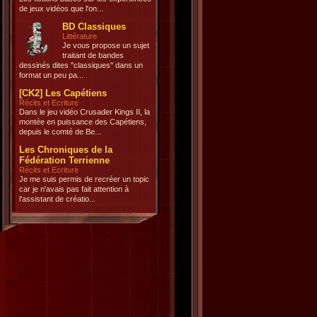
de jeux vidéos que l'on...
BD Classiques
Littérature
Je vous propose un sujet
traitant de bandes
dessinés dites "classiques" dans un
format un peu pa...
[CK2] Les Capétiens
Récits et Ecriture
Dans le jeu vidéo Crusader Kings II, la
montée en puissance des Capétiens,
depuis le comté de Be...
Les Chroniques de la
Fédération Terrienne
Récits et Ecriture
Je me suis permis de recréer un topic
car je n'avais pas fait attention à
l'assistant de créatio...