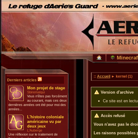
Minecraf
::
Accueil
► kernel (1)
Derniers articles
Mon projet de stage
Version d'archive
Sbirematqui
Vous n'êtes pas forcément
au courant, mais ces deux
Ce site est en lect
dernières années ont été pour moi des
années...
Accès refusé
L'histoire coloniale
américaine vu par
Vous n'avez pas le droi
deux jeux
L'Auberge
Les raisons possibles 
Une réflexion sur le traitement de