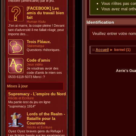
l'histoire (américaine) par le jeu.
Vous n'êtes pas con
[FACEBOOK] Les
Vous avez mal ortho
amis du travail bien
fait
Human Ktulu
Identification
J'en ai marre, la coupe pleine ! Devant
tant d'adversité il me fallait réagir, peut
Veuillez entrer votre nom
importe des...
Trois Fléaux.
Sbirematqui
::
Accueil
► kernel (1)
Questions rhétoriques.
Code d'amis
Jeux vidéo
Je voudrais avoir des
Aerie's Gua
code d'amis le mien ses
0533-6118-5073 Merci :?
Mises à jour
Supremacy - L'empire du Nord
Récits et Ecriture
Ma partie-test du jeu en ligne
"supremacy 1914"
Lords of the Realm -
Bataille pour la
Couronne
Récits et Ecriture
Oyez Oyez braves gens du Refuge !
Les fictions basés sur les expériences