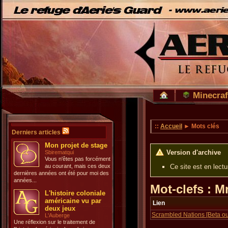
Minecraf
::
Accueil
► Mots clés
Derniers articles
Mon projet de stage
Version d'archive
Sbirematqui
Vous n'êtes pas forcément
au courant, mais ces deux
Ce site est en lect
dernières années ont été pour moi des
années...
Mot-clefs : 
L'histoire coloniale
américaine vu par
Lien
deux jeux
Scrambled Nations [Beta ou
L'Auberge
Une réflexion sur le traitement de