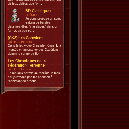
de jeux vidéos que l'on...
BD Classiques
Littérature
Je vous propose un sujet
traitant de bandes
dessinés dites "classiques" dans un
format un peu pa...
[CK2] Les Capétiens
Récits et Ecriture
Dans le jeu vidéo Crusader Kings II, la
montée en puissance des Capétiens,
depuis le comté de Be...
Les Chroniques de la
Fédération Terrienne
Récits et Ecriture
Je me suis permis de recréer un topic
car je n'avais pas fait attention à
l'assistant de créatio...