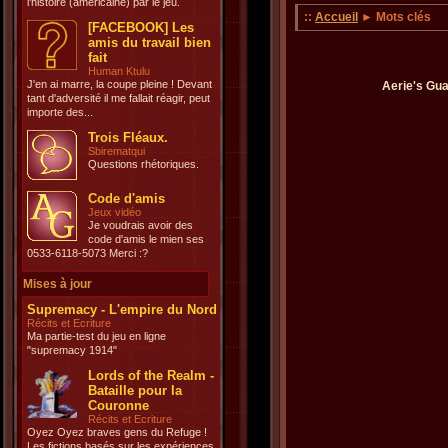
l'histoire (américaine) par le jeu.
::
Accueil
► Mots clés
[FACEBOOK] Les
amis du travail bien
fait
Human Ktulu
J'en ai marre, la coupe pleine ! Devant
Aerie's Gua
tant d'adversité il me fallait réagir, peut
importe des...
Trois Fléaux.
Sbirematqui
Questions rhétoriques.
Code d'amis
Jeux vidéo
Je voudrais avoir des
code d'amis le mien ses
0533-6118-5073 Merci :?
Mises à jour
Supremacy - L'empire du Nord
Récits et Ecriture
Ma partie-test du jeu en ligne
"supremacy 1914"
Lords of the Realm -
Bataille pour la
Couronne
Récits et Ecriture
Oyez Oyez braves gens du Refuge !
Les fictions basés sur les expériences