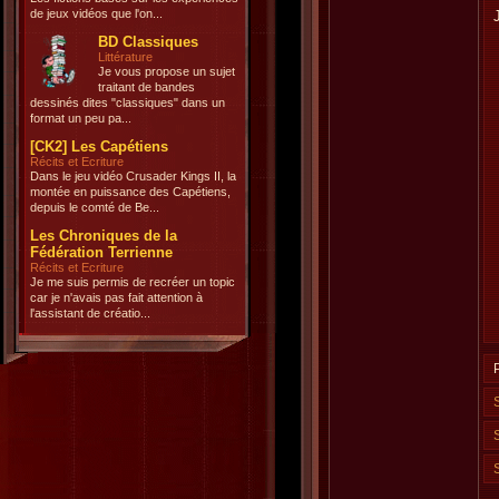
de jeux vidéos que l'on...
BD Classiques
Littérature
Je vous propose un sujet
traitant de bandes
dessinés dites "classiques" dans un
format un peu pa...
[CK2] Les Capétiens
Récits et Ecriture
Dans le jeu vidéo Crusader Kings II, la
montée en puissance des Capétiens,
depuis le comté de Be...
Les Chroniques de la
Fédération Terrienne
Récits et Ecriture
Je me suis permis de recréer un topic
car je n'avais pas fait attention à
l'assistant de créatio...