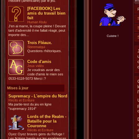
an
l'histoire (américaine) par le jeu.
[FACEBOOK] Les
amis du travail bien
fait
Human Ktulu
J'en ai marre, la coupe pleine ! Devant
tant d'adversité il me fallait réagir, peut
importe des...
Cuistre !
Trois Fléaux.
Sbirematqui
Questions rhétoriques.
Code d'amis
Jeux vidéo
Je voudrais avoir des
code d'amis le mien ses
0533-6118-5073 Merci :?
Mises à jour
Supremacy - L'empire du Nord
Récits et Ecriture
Ma partie-test du jeu en ligne
"supremacy 1914"
Lords of the Realm -
Bataille pour la
Couronne
Récits et Ecriture
Oyez Oyez braves gens du Refuge !
Les fictions basés sur les expériences