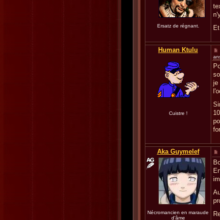
te
n'
Ersatz de régnant.
Et
Human Ktulu
an
Po
so
je
l'
Si
10
Cuistre !
po
fo
Aka Guymelef
Bo
Er
im
Au
pr
Nécromancien en maraude
Re
d'âme