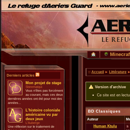
Minecraf
::
Accueil
►
Littérature
►
Derniers articles
Mon projet de stage
Version d'archive
Sbirematqui
Vous n'êtes pas forcément
au courant, mais ces deux
Ce site est en lect
dernières années ont été pour moi des
années...
L'histoire coloniale
BD Classiques
américaine vu par
deux jeux
Auteur
M
L'Auberge
Human Ktulu
Une réflexion sur le traitement de