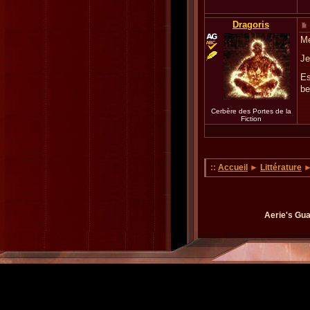
Dragoris
Me
Je
Es
be
Cerbère des Portes de la
Fiction
::
Accueil
►
Littérature
►
Aerie's Gua