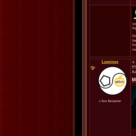
so
Pa
Do
ba
Po
ne
Luminox
an
Aa
M
L'âne Benjamin