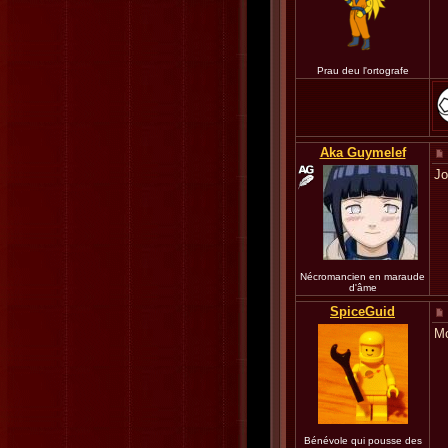
Prau deu l'ortografe
Aka Guymelef
Jo
Nécromancien en maraude
d'âme
SpiceGuid
Mo
Bénévole qui pousse des