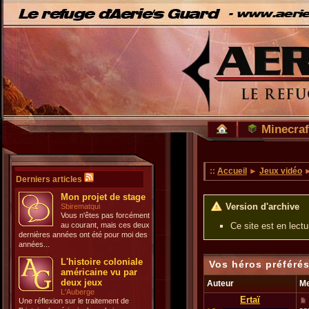
Minecraf
::
Accueil
►
Jeux vidéo
►
Derniers articles
Mon projet de stage
Version d'archive
Sbirematqui
Vous n'êtes pas forcément
au courant, mais ces deux
Ce site est en lect
dernières années ont été pour moi des
années...
L'histoire coloniale
Vos héros préféré
américaine vu par
deux jeux
Auteur
M
L'Auberge
Ertaï
Une réflexion sur le traitement de