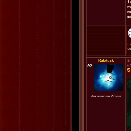
-L
es
ca
au
(L
de
Ratatusk
an
S
Ambassadeur Protoss