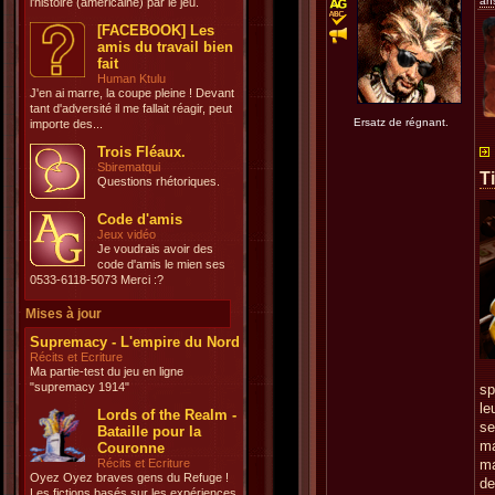
an
l'histoire (américaine) par le jeu.
[FACEBOOK] Les
amis du travail bien
fait
Human Ktulu
J'en ai marre, la coupe pleine ! Devant
tant d'adversité il me fallait réagir, peut
Ersatz de régnant.
importe des...
Trois Fléaux.
Sbirematqui
T
Questions rhétoriques.
Code d'amis
Jeux vidéo
Je voudrais avoir des
code d'amis le mien ses
0533-6118-5073 Merci :?
Mises à jour
Supremacy - L'empire du Nord
Récits et Ecriture
Ma partie-test du jeu en ligne
"supremacy 1914"
sp
le
Lords of the Realm -
se
Bataille pour la
ma
Couronne
Récits et Ecriture
ma
Oyez Oyez braves gens du Refuge !
de
Les fictions basés sur les expériences