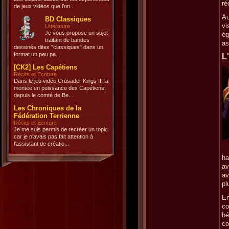
ré
de jeux vidéos que l'on...
Au
BD Classiques
vi
Littérature
Je vous propose un sujet
ég
traitant de bandes
as
dessinés dites "classiques" dans un
format un peu pa...
L
[CK2] Les Capétiens
Récits et Ecriture
Dans le jeu vidéo Crusader Kings II, la
montée en puissance des Capétiens,
depuis le comté de Be...
Les Chroniques de la
Fédération Terrienne
Récits et Ecriture
Je me suis permis de recréer un topic
car je n'avais pas fait attention à
l'assistant de créatio...
ha
av
av
pl
En
co
hé
co