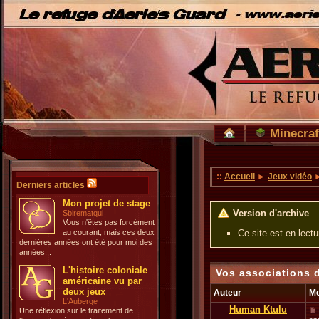
Minecraf
::
Accueil
►
Jeux vidéo
►
Derniers articles
Mon projet de stage
Version d'archive
Sbirematqui
Vous n'êtes pas forcément
au courant, mais ces deux
Ce site est en lect
dernières années ont été pour moi des
années...
L'histoire coloniale
Vos associations 
américaine vu par
deux jeux
Auteur
M
L'Auberge
Human Ktulu
Une réflexion sur le traitement de