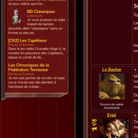
de jeux vidéos que l'on...
S
BD Classiques
Sy
Littérature
Je vous propose un sujet
Le
traitant de bandes
dé
dessinés dites "classiques" dans un
format un peu pa...
[CK2] Les Capétiens
Récits et Ecriture
hr
Dans le jeu vidéo Crusader Kings II, la
sr
montée en puissance des Capétiens,
depuis le comté de Be...
Les Chroniques de la
Le Bashar
Fédération Terrienne
Récits et Ecriture
Mo
Je me suis permis de recréer un topic
'i
car je n'avais pas fait attention à
m
l'assistant de créatio...
Du
pu
Source de sable
intarissable
Ertaï
Tr
mu
J'