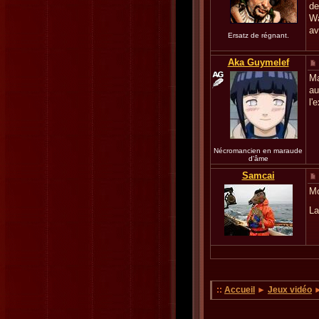
de
Wa
av
Ersatz de régnant.
Aka Guymelef
Ma
au
l'
Nécromancien en maraude
d'âme
Samcai
Mo
La
::
Accueil
►
Jeux vidéo
►