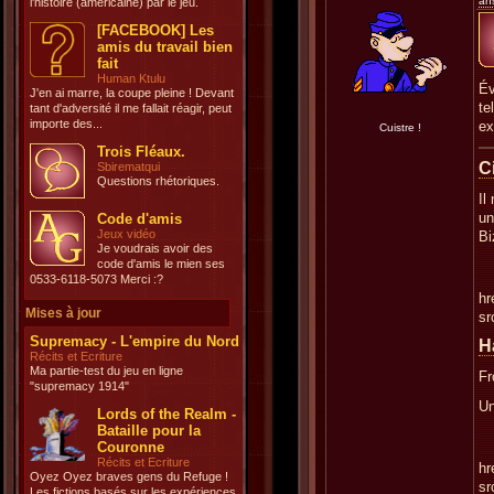
an
l'histoire (américaine) par le jeu.
[FACEBOOK] Les
amis du travail bien
fait
Human Ktulu
Év
J'en ai marre, la coupe pleine ! Devant
te
tant d'adversité il me fallait réagir, peut
importe des...
ex
Cuistre !
Trois Fléaux.
Ci
Sbirematqui
Questions rhétoriques.
Il
un
Code d'amis
Jeux vidéo
Bi
Je voudrais avoir des
code d'amis le mien ses
0533-6118-5073 Merci :?
hr
Mises à jour
sr
Supremacy - L'empire du Nord
Ha
Récits et Ecriture
Ma partie-test du jeu en ligne
Fr
"supremacy 1914"
Un
Lords of the Realm -
Bataille pour la
Couronne
Récits et Ecriture
hr
Oyez Oyez braves gens du Refuge !
sr
Les fictions basés sur les expériences