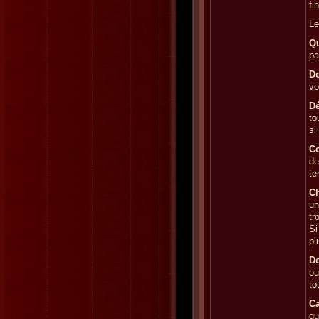
fi
Le
Qu
pa
Do
vo
Dé
to
si
C
de
te
Ch
un
tr
Si
pl
Do
ou
to
Ca
qu