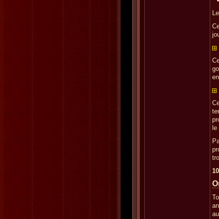
Le
Ce
jo
Ce
go
en
Ce
te
pr
le
Pa
pr
tr
10
O
To
an
au