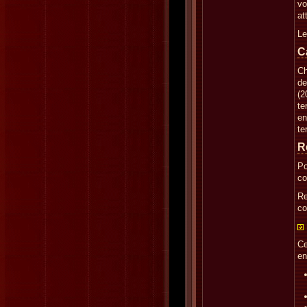
vo
at
Le
C
Ch
de
(2
te
en
te
R
Po
co
Re
co
Ce
en