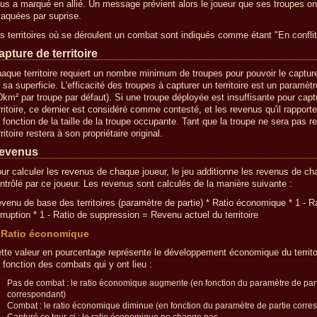
us a marqué en allié. Un message prévient alors le joueur que ses troupes on
taquées par suprise.
s territoires où se déroulent un combat sont indiqués comme étant "En conflit
apture de territoire
aque territoire requiert un nombre minimum de troupes pour pouvoir le captur
 sa superficie. L'efficacité des troupes à capturer un territoire est un paramètr
0km² par troupe par défaut). Si une troupe déployée est insuffisante pour captu
rritoire, ce dernier est considéré comme contesté, et les revenus qu'il rapporte
 fonction de la taille de la troupe occupante. Tant que la troupe ne sera pas re
rritoire restera à son propriétaire original.
evenus
ur calculer les revenus de chaque joueur, le jeu additionne les revenus de cha
ntrôlé par ce joueur. Les revenus sont calculés de la manière suivante :
venu de base des territoires (paramètre de partie) * Ratio économique * 1 - R
rruption * 1 - Ratio de suppression = Revenu actuel du territoire
Ratio économique
tte valeur en pourcentage représente le développement économique du territo
 fonction des combats qui y ont lieu :
Pas de combat : le ratio économique augmente (en fonction du paramètre de par
correspondant)
Combat : le ratio économique diminue (en fonction du paramètre de partie corre