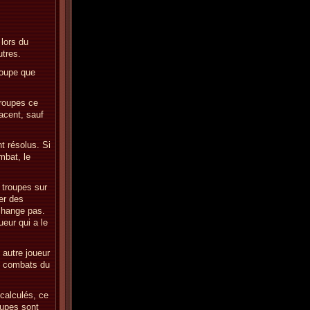
 lors du
utres.
roupe que
troupes ce
jacent, sauf
t résolus. Si
mbat, le
s troupes sur
er des
 change pas.
ueur qui a le
 autre joueur
es combats du
 calculés, ce
oupes sont