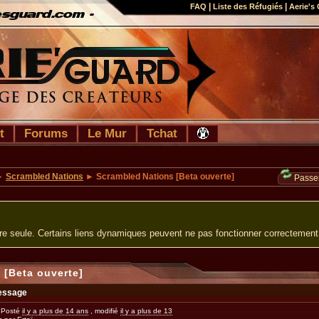
|
|
FAQ
Liste des Réfugiés
Aerie's 
t
Forums
Le Mur
Tchat
►
Scrambled Nations
► Scrambled Nations [Beta ouverte]
Passer
ure seule. Certains liens dynamiques peuvent ne pas fonctionner correctement
 [Beta ouverte]
essage
Posté
il y a plus de 14 ans
, modifié
il y a plus de 13