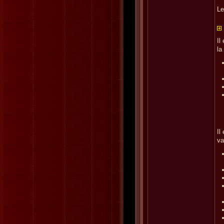
Le
Il
la
Il
va