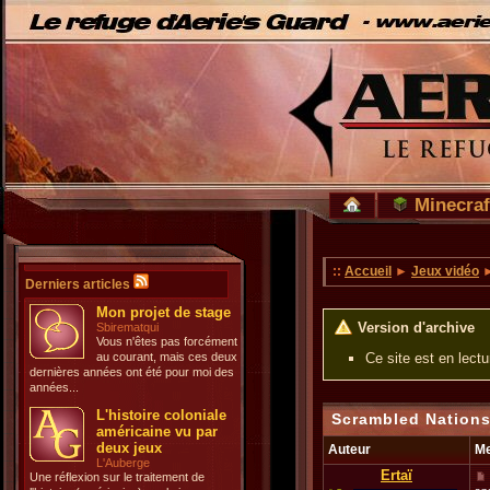
Minecraf
::
Accueil
►
Jeux vidéo
Derniers articles
Mon projet de stage
Version d'archive
Sbirematqui
Vous n'êtes pas forcément
au courant, mais ces deux
Ce site est en lect
dernières années ont été pour moi des
années...
L'histoire coloniale
Scrambled Nations
américaine vu par
deux jeux
Auteur
M
L'Auberge
Ertaï
Une réflexion sur le traitement de