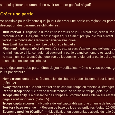
s serial-quitteurs pourront donc avoir un score général négatif.
Créer une partie
 est possible pour n'importe quel joueur de créer une partie en réglant les para
 description des paramètres obligatoires :
Turn Interval
: Il s'agit de la durée entre les tours de jeu. En pratique, cette durée
raccourcie si tous les joueurs ont indiqués qu'ils étaient prêt pour le tour suivant
World
: Le monde dans lequel la partie va être jouée
Turn Limit
: La limite du nombre de tours de la partie
Minimum/maximum nb of players
: Ces deux valeurs s'excluent mutuellement. 
le minimun, sert à lancer automatiquement la partie quand ce nombre est atteint
le maximum, sert à empêcher que trop de joueurs ne rejoignent la partie qui devr
manuellement par son créateur.
 existe également des paramètres de jeu modifiables, même si vous pouvez ga
leurs par défaut :
Home troops cost
: Le coût d'entretien de chaque troupe stationnant sur le territ
(défaut 2)
Away troops cost
: Le coût d'entretien de chaque troupe en mission à l'étranger 
Recruit troop price
: Le prix de recrutement d'une nouvelle troupe (défaut 20)
Troops efficacity
: La puissance des troupes au combat. Plus cette valeur est faib
dégâts sont importants. (défaut 5)
Troops capture power
=> Nombre de km² capturable par une un unité de troupe
Territory base revenue
=> Revenu de base de tous les territoires (défaut 10 00
Economy modifier (Conflict)
=> Modificateur en pourcentage absolu du ratio 