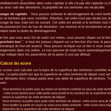
médiatement disponibles dans votre capitale si elle n'a pas été capturée ce to
us avez subi des désertions, la propriété de vos territoires est recalculée.
anger de capitale
: Vous pouvez ordonner le déménagement de votre territoi
rs un territoire que vous contrôlez. Attention, cet ordre n'est pas résolu lors d
ssage de tour, mais lors du suivant. Cet ordre est annulé si le territoire visé n
tre possession lors du tour de résolution. Les revenus et le recrutement se p
ndant toute la durée du déménagement.
e fois que vous avez fini de saisir vos ordres, vous pouvez cliquer sur le lien
 prochain tour
", si tous les joueurs cliquent sur ce lien lors d'un tour, le pas
tomatique du tour est avancé. Vous pouvez recliquer sur ce lien si vous voule
angements dans vos ordres. Le tour passera de toute façon automatiquement
mps indiqué dans les paramètres de la partie (1 jour par défaut).
Calcul du score
s scores sont calculés sur la base de la superficie des territoires contrôlés en
rtie. La particularité est que la superficie de votre territoire de départ vous est
us démarrez donc chaque partie avec une dette de superficie de territoire. Tr
gures :
Vous terminez la partie avec au moins un territoire contrôlé en plus de votre territ
: votre score global pour cette partie sera positif et du montant de la superficie to
moins la superficie de votre territoire de départ ;
Vous terminez la partie avec juste votre territoire de départ : votre score sera de 0
Vous quittez la partie en cours ou vous vous faites anéantir : votre score sera néga
dépendra de la superficie de votre territoire de départ.