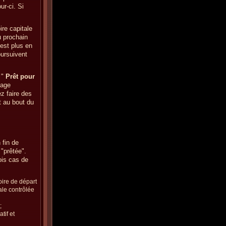
ur-ci. Si
re capitale
u prochain
'est plus en
oursuivent
 "
Prêt pour
sage
z faire des
 au bout du
 fin de
 "prêtée".
ois cas de
oire de départ
tale contrôlée
;
tif et