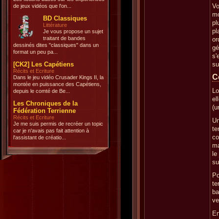
Vo
de jeux vidéos que l'on...
mo
BD Classiques
pl
Littérature
pl
Je vous propose un sujet
traitant de bandes
or
dessinés dites "classiques" dans un
gé
format un peu pa...
s'
[CK2] Les Capétiens
su
Récits et Ecriture
C
Dans le jeu vidéo Crusader Kings II, la
montée en puissance des Capétiens,
Lo
depuis le comté de Be...
el
Les Chroniques de la
(u
Fédération Terrienne
Récits et Ecriture
Un
Je me suis permis de recréer un topic
te
car je n'avais pas fait attention à
co
l'assistant de créatio...
ma
le
su
Po
te
ba
ve
En