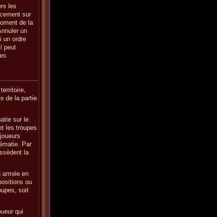
rs les
acement sur
moment de la
 Annuler un
 un ordre
l peut
res
erritoire,
s de la partie
atie sur le
et les troupes
 joueurs
rématie. Par
ossèdent la
n armée en
positions ou
roupes, soit
oueur qui