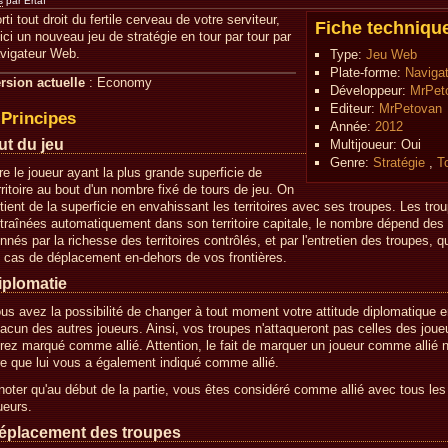
s
par Ertaï
rti tout droit du fertile cerveau de votre serviteur,
Fiche techniqu
ici un nouveau jeu de stratégie en tour par tour par
vigateur Web.
Type:
Jeu Web
Plate-forme:
Naviga
rsion actuelle
: Economy
Développeur:
MrPet
Editeur:
MrPetovan
Principes
Année:
2012
ut du jeu
Multijoueur:
Oui
Genre:
Stratégie
,
T
re le joueur ayant la plus grande superficie de
rritoire au bout d'un nombre fixé de tours de jeu. On
tient de la superficie en envahissant les territoires avec ses troupes. Les tro
traînées automatiquement dans son territoire capitale, le nombre dépend des
nnés par la richesse des territoires contrôlés, et par l'entretien des troupes, q
 cas de déplacement en-dehors de vos frontières.
iplomatie
us avez la possibilité de changer à tout moment votre attitude diplomatique 
acun des autres joueurs. Ainsi, vos troupes n'attaqueront pas celles des jou
rez marqué comme allié. Attention, le fait de marquer un joueur comme allié 
re que lui vous a également indiqué comme allié.
noter qu'au début de la partie, vous êtes considéré comme allié avec tous les
ueurs.
éplacement des troupes