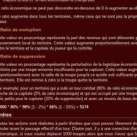
Capturé ce tour-ci : le ratio économique ne change pas
 ratio économique ne peut pas descendre en-dessous de 0 ni augmenter au-
 ratio augmente dans tous les territoires, même ceux qui ne sont pas la propr
ueur.
Ratio de corruption
tte valeur en pourcentage représente la part des revenus qui sont détournés p
uvernement local du territoire. Cette valeur augmente proportionnellement ave
tre le territoire et la capitale du joueur qui la contrôle.
Ratio de suppression
tte valeur en pourcentage représente la perturbation de la logistique économi
rritoire par une troupe ennemie insuffisante pour la capturer. Cette valeur aug
oportionnellement avec la taille de la troupe jusqu'à ce qu'elle soit suffisante 
 territoire. Elle est remise à zéro si la troupe quitte le territoire.
r exemple, pour un territoire qui a subi un tour combat (80% de ratio économi
oche de la capitale (2% de ratio économique) et qui est occupé par une troupe 
ois petite pour le capturer (33% de suppression) et avec un revenu de base de
000
*
80%
*
98%
(1 - 2%) *
66%
(1 - 33%) =
5174
rdres
utes les actions sont réalisées à partir d'ordres que vous pouvez librement do
nuler avant le passage effectif d'un tour. D'autre part, il y a une correction d'er
tomatique, si vous voulez déplacer 1000 troupes alors que vous n'avez que 50