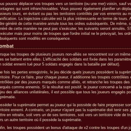
us pouvez déplacer vos troupes vers un territoire (ou une mer) voisin, sauf ve
ntagnes qui sont infranchissables. Vous pouvez également planifier un dépl
usieurs tours, en évitant ou pas les territoires contrôlés par vos ennemis au 
anification. La trajectoire calculée est la plus intéressante en terme de tours.
dre généré de cette manière annule tous les ordres subséquents. De même, si
néré de cette manière ne peut pas s'exécuter, les suivants seront annulés. S'i
exécuter mais pour moins de troupes que l'ordre initial ne le prévoyait, les ord
bséquents sont modifés en conséquence.
ombat
rsque les troupes de plusieurs joueurs non-alliés se rencontrent sur un même t
les se battent entre elles. L'efficacité des soldats est fixée dans les paramètre
n soldat ennemi tué pour 5 soldats engagés dans la bataille par défaut).
e fois les pertes enregistrés, le jeu décide quels joueurs possèdent la suprém
rritoire. Pour ce faire, pour chaque joueur, il additionne les troupes contrôlées 
ntrôlées par des joueurs marqués comme alliés, et retranche les troupes des
rqués comme ennemis. Si le résultat est positif, le joueur concerné a la sup
 jeu des alliances unilatérales, il est possible que tous les joueurs engagés p
prématie.
sséder la suprématie permet au joueur qui la possède de faire progresser so
rritoire ennemi. A contrario, un joueur n'ayant pas la suprématie doit tenir ses 
ttre en retraite, soit vers un de ses territoires, soit vers un territoire vide de t
rs un autre territoire où il possède la suprématie.
fin, les troupes possèdent un bonus d'attaque de x2 contre les troupes d'un j