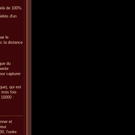
delà de 100%.
iétés d'un
ar le
c la distance
que du
mente
pour capturer
que), qui est
trois fois
 10000 :
nner et
reur
0, l'ordre