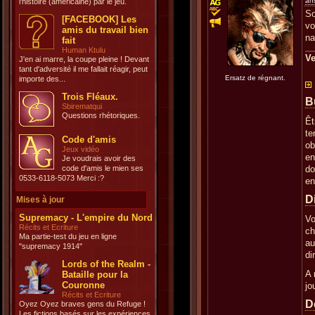
an
l'histoire (américaine) par le jeu.
So
[FACEBOOK] Les
vo
amis du travail bien
na
fait
Human Ktulu
Ve
J'en ai marre, la coupe pleine ! Devant
tant d'adversité il me fallait réagir, peut
Ersatz de régnant.
importe des...
Trois Fléaux.
B
Sbirematqui
Questions rhétoriques.
Êt
te
Code d'amis
ob
Jeux vidéo
en
Je voudrais avoir des
code d'amis le mien ses
do
0533-6118-5073 Merci :?
en
D
Mises à jour
Supremacy - L'empire du Nord
Vo
Récits et Ecriture
ch
Ma partie-test du jeu en ligne
au
"supremacy 1914"
di
Lords of the Realm -
A 
Bataille pour la
Couronne
jo
Récits et Ecriture
D
Oyez Oyez braves gens du Refuge !
Les fictions basés sur les expériences