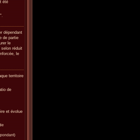
t été
".
er dépendant
e de partie
rer le
 selon réduit
nforcée, le
que territoire
atio de
ire et évolue
tie
spondant)