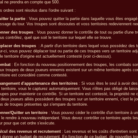
nal ne prendra en compte que 500.
s ordres sont résolus dans l'ordre suivant :
itter la partie
: Vous pouvez quitter la partie dans laquelle vous êtes engagé
ssage du tour. Vos troupes sont dissoutes et voss territoires redeviennent ne
nner des troupes
: Vous pouvez donner le contrôle de tout ou partie d'une t
us contrôlez, quel que soit le territoire sur lequel elle se trouve.
placer des troupes
: A partir d'un territoire dans lequel vous possédez des 
ur-ci, vous pouvez déplacer tout ou partie de ces troupes vers un territoire ad
 le territoire d'origine est actuellement contesté (voir ci-dessus).
ombat
: En fonction du nouveau positionnement des troupes, les combats son
ux troupes de deux joueurs ennemis existent sur un même territoire après co
rritoire est considéré comme contesté.
angement d'appartenance des territoires
: Si vous êtes le seul à avoir de
 territoire, vous le capturez automatiquement. Vous n'êtes pas obligé de laiss
oupes pour maintenir ce contrôle. Si un territoire est contesté, la propriété ne
 deux joueurs alliés possèdent des troupes sur un territoire ennemi, c'est le jo
us de troupes présentes qui s'empare du territoire.
nner/Quitter un territoire
: Vous pouvez céder le contrôle d'un territoire à un
 le rendre à nouveau indépendant. Vous devez contrôler ce territoire après l
ur pour que cet ordre s'exécute.
lcul des revenus et recrutement
: Les revenus et les coûts d'entretien sont
i donne un budget de recrutement. En fonction de ce budget, de nouvelles tr