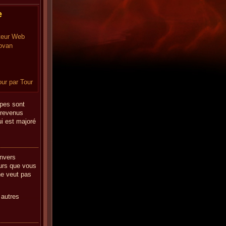
e
teur Web
ovan
our par Tour
upes sont
 revenus
ui est majoré
envers
eurs que vous
ne veut pas
 autres