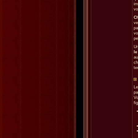
im
vo
Ch
ve
pa
vo
pe
Un
le
au
ch
te
Le
pa
Vo
fi