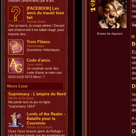
an
l'histoire (américaine) par le jeu.
So
[FACEBOOK] Les
vo
amis du travail bien
na
fait
Human Ktulu
Ve
J'en ai marre, la coupe pleine ! Devant
tant d'adversité il me fallait réagir, peut
Ersatz de régnant.
importe des...
Trois Fléaux.
B
Sbirematqui
Questions rhétoriques.
Êt
te
Code d'amis
ob
Jeux vidéo
en
Je voudrais avoir des
code d'amis le mien ses
do
0533-6118-5073 Merci :?
en
D
Mises à jour
Supremacy - L'empire du Nord
Vo
Récits et Ecriture
ch
Ma partie-test du jeu en ligne
au
"supremacy 1914"
di
Lords of the Realm -
A 
Bataille pour la
Couronne
jo
Récits et Ecriture
D
Oyez Oyez braves gens du Refuge !
Les fictions basés sur les expériences