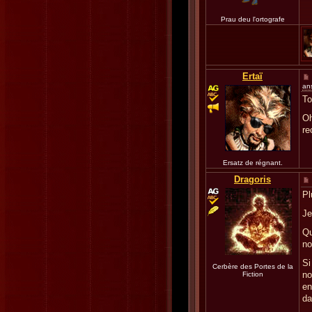
Prau deu l'ortografe
Ertaï
an
To
Oh
re
Ersatz de régnant.
Dragoris
Pl
Je
Qu
no
Si
Cerbère des Portes de la
no
Fiction
en
da