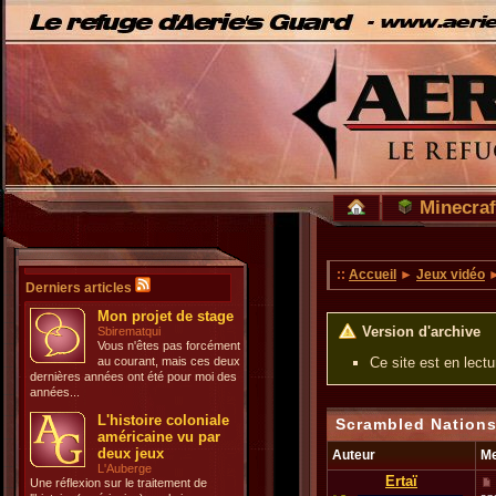
Minecraf
::
Accueil
►
Jeux vidéo
Derniers articles
Mon projet de stage
Version d'archive
Sbirematqui
Vous n'êtes pas forcément
au courant, mais ces deux
Ce site est en lect
dernières années ont été pour moi des
années...
L'histoire coloniale
Scrambled Nations
américaine vu par
deux jeux
Auteur
M
L'Auberge
Ertaï
Une réflexion sur le traitement de