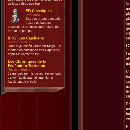
Vo
de jeux vidéos que l'on...
mo
BD Classiques
pl
Littérature
pl
Je vous propose un sujet
traitant de bandes
or
dessinés dites "classiques" dans un
gé
format un peu pa...
s'
[CK2] Les Capétiens
su
Récits et Ecriture
C
Dans le jeu vidéo Crusader Kings II, la
montée en puissance des Capétiens,
Lo
depuis le comté de Be...
el
Les Chroniques de la
(u
Fédération Terrienne
Récits et Ecriture
Un
Je me suis permis de recréer un topic
te
car je n'avais pas fait attention à
co
l'assistant de créatio...
ma
le
su
Po
te
ba
ve
En