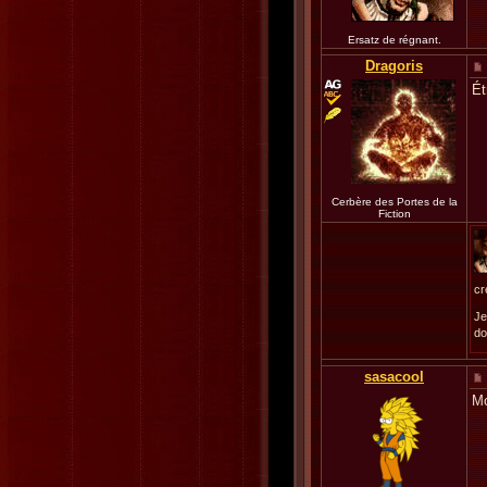
Ersatz de régnant.
Dragoris
Ét
Cerbère des Portes de la
Fiction
cr
Je
do
sasacool
Mo