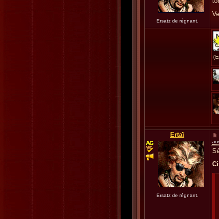
to
Ve
Ersatz de régnant.
(E
Ertaï
an
Sé
Ci
Ersatz de régnant.