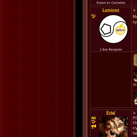
Expert en Cachalots
Luminox
Mo
s
L'âne Benjamin
Et
Ertaï
an
On
n'
fa