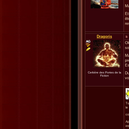
Ma
Et
êt
re
Dragoris
Ok
so
Ma
pr
Es
Cerbère des Portes de la
Du
Fiction
vo
Tu
le
co
Ap
in