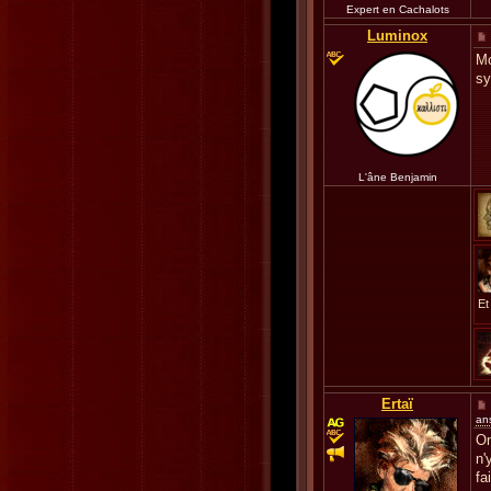
Expert en Cachalots
Luminox
Mo
s
L'âne Benjamin
Et
Ertaï
an
On
n'
fa