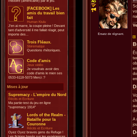
an
l'histoire (américaine) par le jeu.
So
[FACEBOOK] Les
vo
amis du travail bien
na
fait
Human Ktulu
Ve
J'en ai marre, la coupe pleine ! Devant
tant d'adversité il me fallait réagir, peut
Ersatz de régnant.
importe des...
Trois Fléaux.
B
Sbirematqui
Questions rhétoriques.
Êt
te
Code d'amis
ob
Jeux vidéo
en
Je voudrais avoir des
code d'amis le mien ses
do
0533-6118-5073 Merci :?
en
D
Mises à jour
Supremacy - L'empire du Nord
Vo
Récits et Ecriture
ch
Ma partie-test du jeu en ligne
au
"supremacy 1914"
di
Lords of the Realm -
A 
Bataille pour la
Couronne
jo
Récits et Ecriture
D
Oyez Oyez braves gens du Refuge !
Les fictions basés sur les expériences