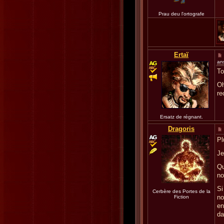
Prau deu l'ortografe
Ertaï
an
To
Oh
re
Ersatz de régnant.
Dragoris
Pl
Je
Qu
no
Si
Cerbère des Portes de la
no
Fiction
en
da