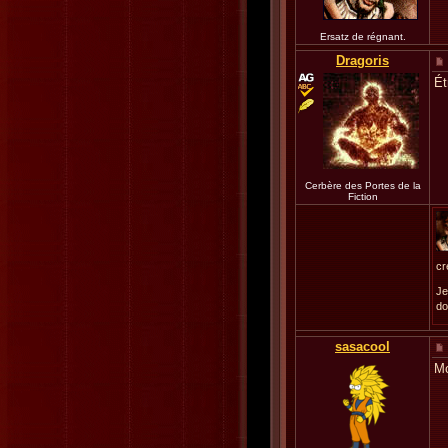
Ersatz de régnant.
Dragoris
Ét
Cerbère des Portes de la
Fiction
cr
Je
do
sasacool
Mo