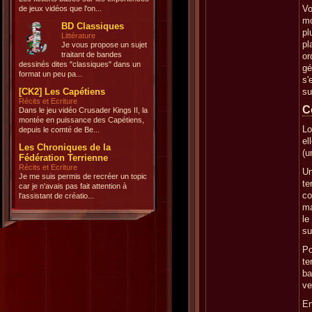
Vo
de jeux vidéos que l'on...
mo
BD Classiques
pl
Littérature
pl
Je vous propose un sujet
traitant de bandes
or
dessinés dites "classiques" dans un
gé
format un peu pa...
s'
[CK2] Les Capétiens
su
Récits et Ecriture
C
Dans le jeu vidéo Crusader Kings II, la
montée en puissance des Capétiens,
Lo
depuis le comté de Be...
el
Les Chroniques de la
(u
Fédération Terrienne
Récits et Ecriture
Un
Je me suis permis de recréer un topic
te
car je n'avais pas fait attention à
co
l'assistant de créatio...
ma
le
su
Po
te
ba
ve
En