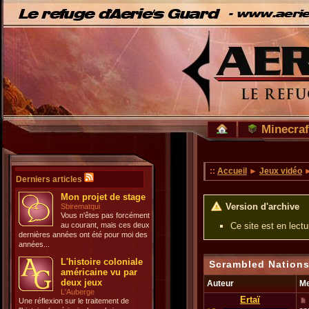
Minecraf
::
Accueil
►
Jeux vidéo
Derniers articles
Mon projet de stage
Version d'archive
Sbirematqui
Vous n'êtes pas forcément
au courant, mais ces deux
Ce site est en lect
dernières années ont été pour moi des
années...
L'histoire coloniale
Scrambled Nations
américaine vu par
deux jeux
Auteur
M
L'Auberge
Ertaï
Une réflexion sur le traitement de