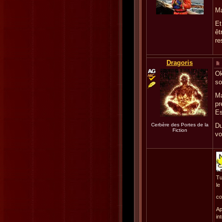
Ma
Et
êt
re
Dragoris
Ok
so
Ma
pr
Es
Cerbère des Portes de la
Du
Fiction
vo
Tu
le
co
Ap
in