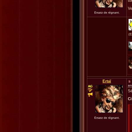
to
Ve
Ersatz de régnant.
(E
Ertaï
an
Sé
Ci
Ersatz de régnant.