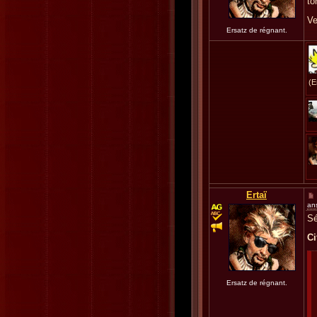
to
Ve
Ersatz de régnant.
(E
Ertaï
an
Sé
Ci
Ersatz de régnant.