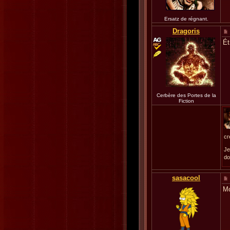
Ersatz de régnant.
Dragoris
Ét
Cerbère des Portes de la
Fiction
cr
Je
do
sasacool
Mo