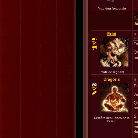
Prau deu l'ortografe
Ertaï
an
To
Oh
re
Ersatz de régnant.
Dragoris
Pl
Je
Qu
no
Si
Cerbère des Portes de la
no
Fiction
en
da