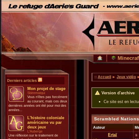
Minecraf
::
Accueil
►
Jeux vidéo
Derniers articles
Mon projet de stage
Version d'archive
Sbirematqui
Vous n'êtes pas forcément
au courant, mais ces deux
Ce site est en lect
dernières années ont été pour moi des
années...
L'histoire coloniale
Scrambled Nations
américaine vu par
deux jeux
Auteur
M
L'Auberge
Ertaï
Une réflexion sur le traitement de