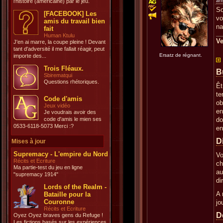
an
l'histoire (américaine) par le jeu.
So
[FACEBOOK] Les
vo
amis du travail bien
na
fait
Human Ktulu
Ve
J'en ai marre, la coupe pleine ! Devant
tant d'adversité il me fallait réagir, peut
Ersatz de régnant.
importe des...
Trois Fléaux.
B
Sbirematqui
Questions rhétoriques.
Êt
te
Code d'amis
ob
Jeux vidéo
en
Je voudrais avoir des
code d'amis le mien ses
do
0533-6118-5073 Merci :?
en
D
Mises à jour
Supremacy - L'empire du Nord
Vo
Récits et Ecriture
ch
Ma partie-test du jeu en ligne
au
"supremacy 1914"
di
Lords of the Realm -
A 
Bataille pour la
Couronne
jo
Récits et Ecriture
D
Oyez Oyez braves gens du Refuge !
Les fictions basés sur les expériences