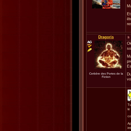
Ma
Et
êt
re
Dragoris
Ok
so
Ma
pr
Es
Cerbère des Portes de la
Du
Fiction
vo
Tu
le
co
Ap
in