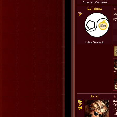
Expert en Cachalots
Luminox
Mo
s
L'âne Benjamin
Et
Ertaï
an
On
n'
fa