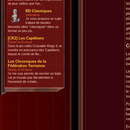
Vo
de jeux vidéos que l'on...
mo
BD Classiques
pl
Littérature
pl
Je vous propose un sujet
traitant de bandes
or
dessinés dites "classiques" dans un
gé
format un peu pa...
s'
[CK2] Les Capétiens
su
Récits et Ecriture
C
Dans le jeu vidéo Crusader Kings II, la
montée en puissance des Capétiens,
Lo
depuis le comté de Be...
el
Les Chroniques de la
(u
Fédération Terrienne
Récits et Ecriture
Un
Je me suis permis de recréer un topic
te
car je n'avais pas fait attention à
co
l'assistant de créatio...
ma
le
su
Po
te
ba
ve
En