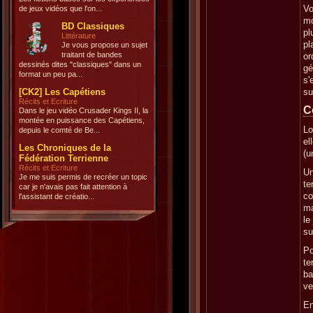
Vo
de jeux vidéos que l'on...
mo
BD Classiques
pl
Littérature
pl
Je vous propose un sujet
traitant de bandes
or
dessinés dites "classiques" dans un
gé
format un peu pa...
s'
[CK2] Les Capétiens
su
Récits et Ecriture
C
Dans le jeu vidéo Crusader Kings II, la
montée en puissance des Capétiens,
Lo
depuis le comté de Be...
el
Les Chroniques de la
(u
Fédération Terrienne
Récits et Ecriture
Un
Je me suis permis de recréer un topic
te
car je n'avais pas fait attention à
co
l'assistant de créatio...
ma
le
su
Po
te
ba
ve
En