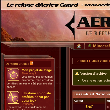
Minecraf
::
Accueil
►
Jeux vidéo
Derniers articles
Mon projet de stage
Version d'archive
Sbirematqui
Vous n'êtes pas forcément
au courant, mais ces deux
Ce site est en lect
dernières années ont été pour moi des
années...
L'histoire coloniale
Scrambled Nations
américaine vu par
deux jeux
Auteur
M
L'Auberge
Ertaï
Une réflexion sur le traitement de