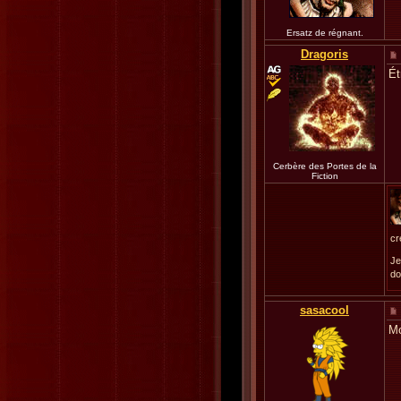
Ersatz de régnant.
Dragoris
Ét
Cerbère des Portes de la
Fiction
cr
Je
do
sasacool
Mo