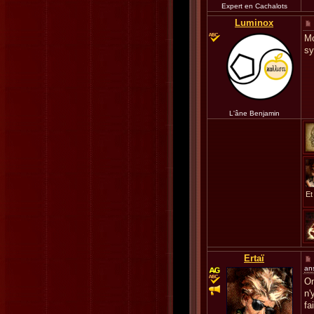
Expert en Cachalots
Luminox
Mo
s
L'âne Benjamin
Et
Ertaï
an
On
n'
fa