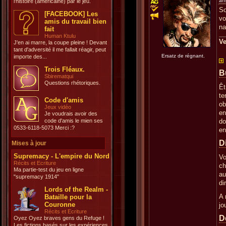
an
l'histoire (américaine) par le jeu.
So
[FACEBOOK] Les
vo
amis du travail bien
na
fait
Human Ktulu
Ve
J'en ai marre, la coupe pleine ! Devant
tant d'adversité il me fallait réagir, peut
Ersatz de régnant.
importe des...
Trois Fléaux.
B
Sbirematqui
Questions rhétoriques.
Êt
te
Code d'amis
ob
Jeux vidéo
en
Je voudrais avoir des
code d'amis le mien ses
do
0533-6118-5073 Merci :?
en
D
Mises à jour
Supremacy - L'empire du Nord
Vo
Récits et Ecriture
ch
Ma partie-test du jeu en ligne
au
"supremacy 1914"
di
Lords of the Realm -
A 
Bataille pour la
Couronne
jo
Récits et Ecriture
D
Oyez Oyez braves gens du Refuge !
Les fictions basés sur les expériences