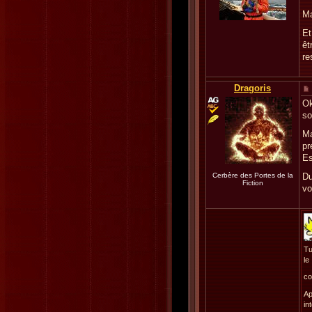
Ma
Et
êt
re
Dragoris
Ok
so
Ma
pr
Es
Cerbère des Portes de la
Du
Fiction
vo
Tu
le
co
Ap
in