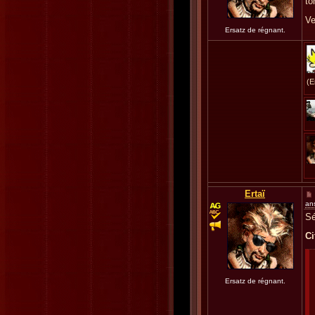
to
Ve
Ersatz de régnant.
(E
Ertaï
an
Sé
Ci
Ersatz de régnant.