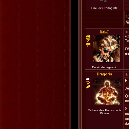
Prau deu l'ortografe
Ertaï
an
To
Oh
re
Ersatz de régnant.
Dragoris
Pl
Je
Qu
no
Si
Cerbère des Portes de la
no
Fiction
en
da