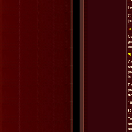
Le
Ce
jo
Ce
go
en
Ce
te
pr
le
Pa
pr
tr
10
O
To
an
au