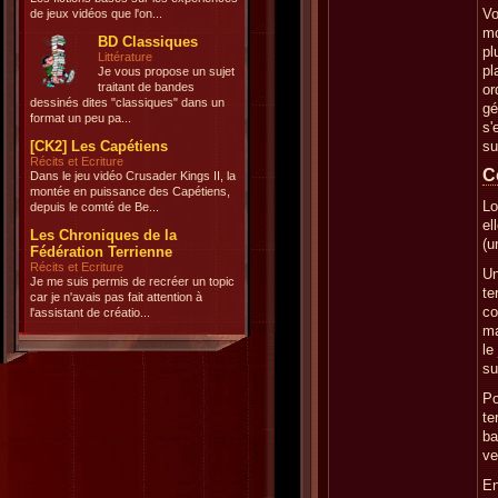
Vo
de jeux vidéos que l'on...
mo
BD Classiques
pl
Littérature
pl
Je vous propose un sujet
traitant de bandes
or
dessinés dites "classiques" dans un
gé
format un peu pa...
s'
[CK2] Les Capétiens
su
Récits et Ecriture
C
Dans le jeu vidéo Crusader Kings II, la
montée en puissance des Capétiens,
Lo
depuis le comté de Be...
el
Les Chroniques de la
(u
Fédération Terrienne
Récits et Ecriture
Un
Je me suis permis de recréer un topic
te
car je n'avais pas fait attention à
co
l'assistant de créatio...
ma
le
su
Po
te
ba
ve
En