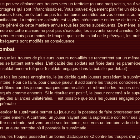
us pouvez déplacer vos troupes vers un territoire (ou une mer) voisin, sauf ve
ntagnes qui sont infranchissables. Vous pouvez également planifier un dépl
usieurs tours, en évitant ou pas les territoires contrôlés par vos ennemis au 
anification. La trajectoire calculée est la plus intéressante en terme de tours.
dre généré de cette manière annule tous les ordres subséquents. De même, si
néré de cette manière ne peut pas s'exécuter, les suivants seront annulés. S'i
exécuter mais pour moins de troupes que l'ordre initial ne le prévoyait, les ord
bséquents sont modifés en conséquence.
ombat
rsque les troupes de plusieurs joueurs non-alliés se rencontrent sur un même t
les se battent entre elles. L'efficacité des soldats est fixée dans les paramètre
n soldat ennemi tué pour 5 soldats engagés dans la bataille par défaut).
e fois les pertes enregistrés, le jeu décide quels joueurs possèdent la suprém
rritoire. Pour ce faire, pour chaque joueur, il additionne les troupes contrôlées 
ntrôlées par des joueurs marqués comme alliés, et retranche les troupes des
rqués comme ennemis. Si le résultat est positif, le joueur concerné a la sup
 jeu des alliances unilatérales, il est possible que tous les joueurs engagés p
prématie.
sséder la suprématie permet au joueur qui la possède de faire progresser so
rritoire ennemi. A contrario, un joueur n'ayant pas la suprématie doit tenir ses 
ttre en retraite, soit vers un de ses territoires, soit vers un territoire vide de t
rs un autre territoire où il possède la suprématie.
fin, les troupes possèdent un bonus d'attaque de x2 contre les troupes d'un j