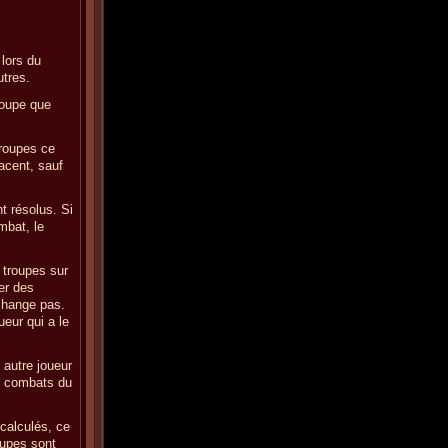
 lors du
utres.
roupe que
troupes ce
jacent, sauf
t résolus. Si
mbat, le
s troupes sur
er des
 change pas.
ueur qui a le
 autre joueur
es combats du
 calculés, ce
oupes sont