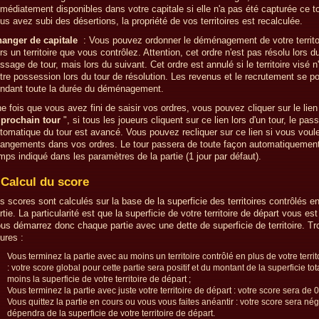
médiatement disponibles dans votre capitale si elle n'a pas été capturée ce to
us avez subi des désertions, la propriété de vos territoires est recalculée.
anger de capitale
: Vous pouvez ordonner le déménagement de votre territoi
rs un territoire que vous contrôlez. Attention, cet ordre n'est pas résolu lors d
ssage de tour, mais lors du suivant. Cet ordre est annulé si le territoire visé n
tre possession lors du tour de résolution. Les revenus et le recrutement se p
ndant toute la durée du déménagement.
e fois que vous avez fini de saisir vos ordres, vous pouvez cliquer sur le lien
 prochain tour
", si tous les joueurs cliquent sur ce lien lors d'un tour, le pas
tomatique du tour est avancé. Vous pouvez recliquer sur ce lien si vous voule
angements dans vos ordres. Le tour passera de toute façon automatiquement
mps indiqué dans les paramètres de la partie (1 jour par défaut).
Calcul du score
s scores sont calculés sur la base de la superficie des territoires contrôlés en
rtie. La particularité est que la superficie de votre territoire de départ vous est
us démarrez donc chaque partie avec une dette de superficie de territoire. Tr
gures :
Vous terminez la partie avec au moins un territoire contrôlé en plus de votre territ
: votre score global pour cette partie sera positif et du montant de la superficie to
moins la superficie de votre territoire de départ ;
Vous terminez la partie avec juste votre territoire de départ : votre score sera de 0
Vous quittez la partie en cours ou vous vous faites anéantir : votre score sera néga
dépendra de la superficie de votre territoire de départ.