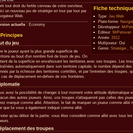
s
par Ertaï
rti tout droit du fertile cerveau de votre serviteur,
Fiche techniqu
ici un nouveau jeu de stratégie en tour par tour par
vigateur Web.
Type:
Jeu Web
Plate-forme:
Naviga
rsion actuelle
: Economy
Développeur:
MrPet
Editeur:
MrPetovan
Principes
Année:
2012
ut du jeu
Multijoueur:
Oui
Genre:
Stratégie
,
T
re le joueur ayant la plus grande superficie de
rritoire au bout d'un nombre fixé de tours de jeu. On
tient de la superficie en envahissant les territoires avec ses troupes. Les tro
traînées automatiquement dans son territoire capitale, le nombre dépend des
nnés par la richesse des territoires contrôlés, et par l'entretien des troupes, q
 cas de déplacement en-dehors de vos frontières.
iplomatie
us avez la possibilité de changer à tout moment votre attitude diplomatique 
acun des autres joueurs. Ainsi, vos troupes n'attaqueront pas celles des jou
rez marqué comme allié. Attention, le fait de marquer un joueur comme allié 
re que lui vous a également indiqué comme allié.
noter qu'au début de la partie, vous êtes considéré comme allié avec tous les
ueurs.
éplacement des troupes