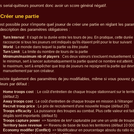
s serial-quitteurs pourront donc avoir un score général négatif.
Créer une partie
 est possible pour n'importe quel joueur de créer une partie en réglant les para
 description des paramètres obligatoires :
Turn Interval
: Il s'agit de la durée entre les tours de jeu. En pratique, cette durée
raccourcie si tous les joueurs ont indiqués qu'ils étaient prêt pour le tour suivant
World
: Le monde dans lequel la partie va être jouée
Turn Limit
: La limite du nombre de tours de la partie
Minimum/maximum nb of players
: Ces deux valeurs s'excluent mutuellement. 
le minimun, sert à lancer automatiquement la partie quand ce nombre est atteint
le maximum, sert à empêcher que trop de joueurs ne rejoignent la partie qui devr
manuellement par son créateur.
 existe également des paramètres de jeu modifiables, même si vous pouvez ga
leurs par défaut :
Home troops cost
: Le coût d'entretien de chaque troupe stationnant sur le territ
(défaut 2)
Away troops cost
: Le coût d'entretien de chaque troupe en mission à l'étranger 
Recruit troop price
: Le prix de recrutement d'une nouvelle troupe (défaut 20)
Troops efficacity
: La puissance des troupes au combat. Plus cette valeur est faib
dégâts sont importants. (défaut 5)
Troops capture power
=> Nombre de km² capturable par une un unité de troupe
Territory base revenue
=> Revenu de base de tous les territoires (défaut 10 00
Economy modifier (Conflict)
=> Modificateur en pourcentage absolu du ratio 