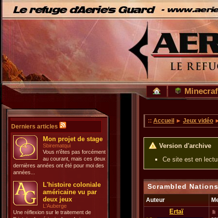
Minecraf
::
Accueil
►
Jeux vidéo
Derniers articles
Mon projet de stage
Version d'archive
Sbirematqui
Vous n'êtes pas forcément
au courant, mais ces deux
Ce site est en lect
dernières années ont été pour moi des
années...
L'histoire coloniale
Scrambled Nations
américaine vu par
deux jeux
Auteur
M
L'Auberge
Ertaï
Une réflexion sur le traitement de