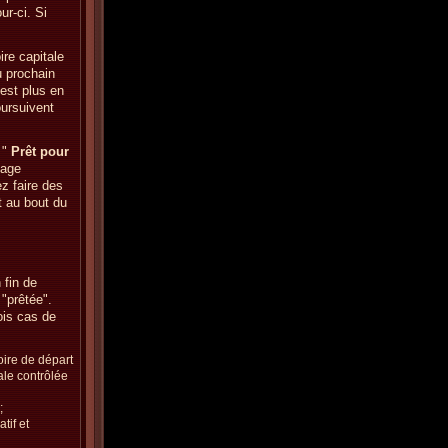
ur-ci. Si
re capitale
u prochain
'est plus en
oursuivent
 "
Prêt pour
sage
z faire des
 au bout du
 fin de
 "prêtée".
ois cas de
oire de départ
tale contrôlée
;
tif et