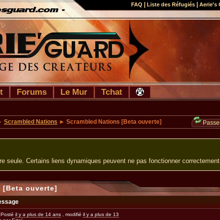
|
|
FAQ
Liste des Réfugiés
Aerie's 
t
Forums
Le Mur
Tchat
►
Scrambled Nations
► Scrambled Nations [Beta ouverte]
Passer
ure seule. Certains liens dynamiques peuvent ne pas fonctionner correctement
 [Beta ouverte]
essage
Posté
il y a plus de 14 ans
, modifié
il y a plus de 13