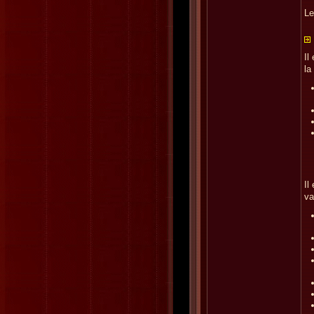
Le
Il
la
Il
va