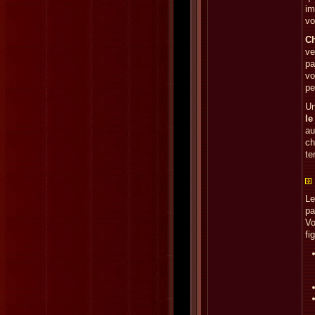
im
vo
Ch
ve
pa
vo
pe
Un
le
au
ch
te
Le
pa
Vo
fi