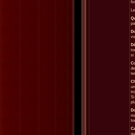
fi
Le
Qu
pa
Do
vo
Dé
to
si
C
de
te
Ch
un
tr
Si
pl
Do
ou
to
Ca
qu