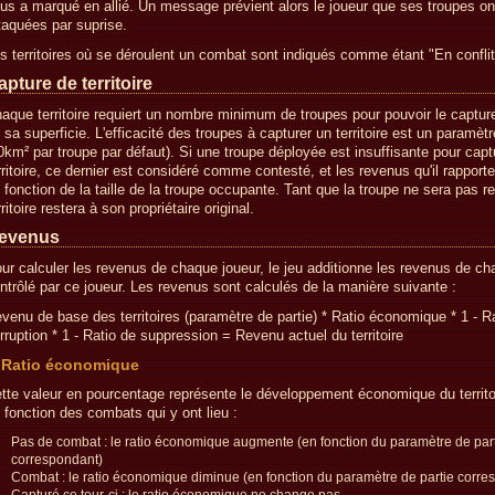
us a marqué en allié. Un message prévient alors le joueur que ses troupes on
taquées par suprise.
s territoires où se déroulent un combat sont indiqués comme étant "En conflit
apture de territoire
aque territoire requiert un nombre minimum de troupes pour pouvoir le captur
 sa superficie. L'efficacité des troupes à capturer un territoire est un paramètr
0km² par troupe par défaut). Si une troupe déployée est insuffisante pour captu
rritoire, ce dernier est considéré comme contesté, et les revenus qu'il rapporte
 fonction de la taille de la troupe occupante. Tant que la troupe ne sera pas re
rritoire restera à son propriétaire original.
evenus
ur calculer les revenus de chaque joueur, le jeu additionne les revenus de cha
ntrôlé par ce joueur. Les revenus sont calculés de la manière suivante :
venu de base des territoires (paramètre de partie) * Ratio économique * 1 - R
rruption * 1 - Ratio de suppression = Revenu actuel du territoire
Ratio économique
tte valeur en pourcentage représente le développement économique du territo
 fonction des combats qui y ont lieu :
Pas de combat : le ratio économique augmente (en fonction du paramètre de par
correspondant)
Combat : le ratio économique diminue (en fonction du paramètre de partie corre