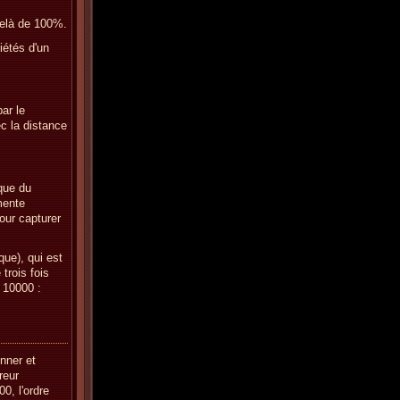
delà de 100%.
iétés d'un
ar le
c la distance
que du
mente
pour capturer
que), qui est
trois fois
 10000 :
nner et
reur
0, l'ordre