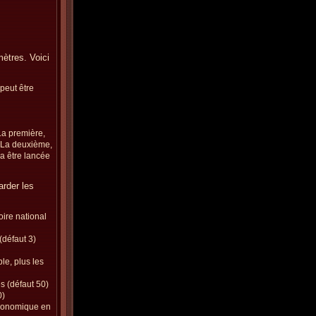
mètres. Voici
 peut être
La première,
. La deuxième,
a être lancée
rder les
oire national
(défaut 3)
le, plus les
s (défaut 50)
0)
économique en