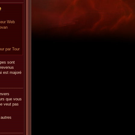
e
teur Web
ovan
our par Tour
upes sont
 revenus
ui est majoré
envers
eurs que vous
ne veut pas
 autres