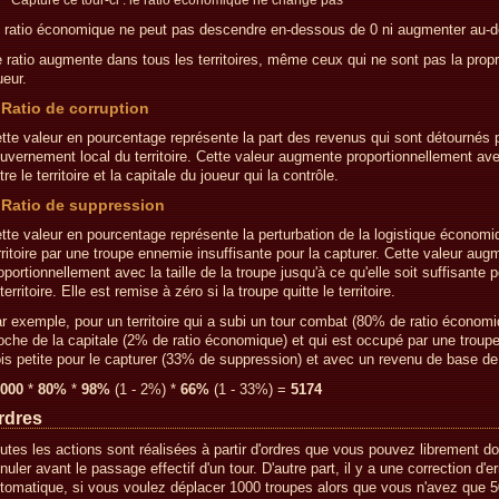
Capturé ce tour-ci : le ratio économique ne change pas
 ratio économique ne peut pas descendre en-dessous de 0 ni augmenter au-
 ratio augmente dans tous les territoires, même ceux qui ne sont pas la propr
ueur.
Ratio de corruption
tte valeur en pourcentage représente la part des revenus qui sont détournés p
uvernement local du territoire. Cette valeur augmente proportionnellement ave
tre le territoire et la capitale du joueur qui la contrôle.
Ratio de suppression
tte valeur en pourcentage représente la perturbation de la logistique économi
rritoire par une troupe ennemie insuffisante pour la capturer. Cette valeur aug
oportionnellement avec la taille de la troupe jusqu'à ce qu'elle soit suffisante 
 territoire. Elle est remise à zéro si la troupe quitte le territoire.
r exemple, pour un territoire qui a subi un tour combat (80% de ratio économi
oche de la capitale (2% de ratio économique) et qui est occupé par une troupe 
ois petite pour le capturer (33% de suppression) et avec un revenu de base de
000
*
80%
*
98%
(1 - 2%) *
66%
(1 - 33%) =
5174
rdres
utes les actions sont réalisées à partir d'ordres que vous pouvez librement do
nuler avant le passage effectif d'un tour. D'autre part, il y a une correction d'er
tomatique, si vous voulez déplacer 1000 troupes alors que vous n'avez que 50