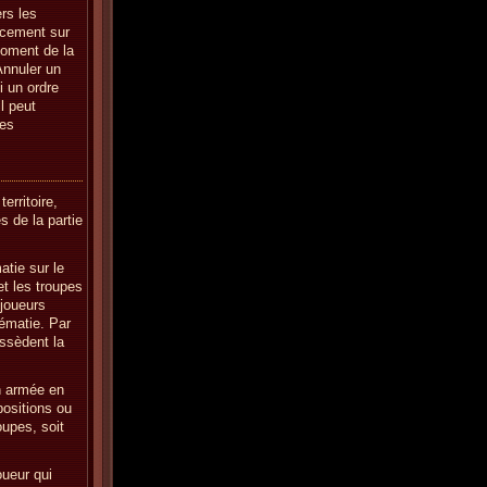
rs les
acement sur
moment de la
 Annuler un
 un ordre
l peut
res
erritoire,
s de la partie
atie sur le
et les troupes
 joueurs
rématie. Par
ossèdent la
n armée en
positions ou
roupes, soit
oueur qui