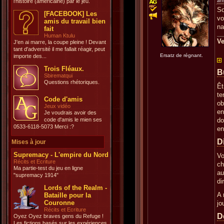
an
l'histoire (américaine) par le jeu.
So
[FACEBOOK] Les
vo
amis du travail bien
na
fait
Human Ktulu
Ve
J'en ai marre, la coupe pleine ! Devant
tant d'adversité il me fallait réagir, peut
Ersatz de régnant.
importe des...
Trois Fléaux.
B
Sbirematqui
Questions rhétoriques.
Êt
te
Code d'amis
ob
Jeux vidéo
en
Je voudrais avoir des
code d'amis le mien ses
do
0533-6118-5073 Merci :?
en
D
Mises à jour
Supremacy - L'empire du Nord
Vo
Récits et Ecriture
ch
Ma partie-test du jeu en ligne
au
"supremacy 1914"
di
Lords of the Realm -
A 
Bataille pour la
Couronne
jo
Récits et Ecriture
D
Oyez Oyez braves gens du Refuge !
Les fictions basés sur les expériences