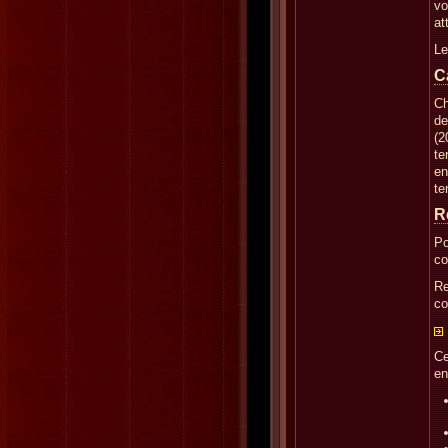
vo
at
Le
C
Ch
de
(2
te
en
te
R
Po
co
Re
co
Ce
en