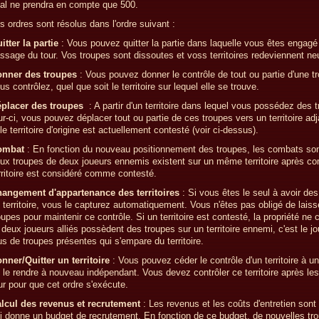
nal ne prendra en compte que 500.
s ordres sont résolus dans l'ordre suivant :
itter la partie
: Vous pouvez quitter la partie dans laquelle vous êtes engagé
ssage du tour. Vos troupes sont dissoutes et voss territoires redeviennent ne
nner des troupes
: Vous pouvez donner le contrôle de tout ou partie d'une t
us contrôlez, quel que soit le territoire sur lequel elle se trouve.
placer des troupes
: A partir d'un territoire dans lequel vous possédez des 
ur-ci, vous pouvez déplacer tout ou partie de ces troupes vers un territoire ad
 le territoire d'origine est actuellement contesté (voir ci-dessus).
ombat
: En fonction du nouveau positionnement des troupes, les combats son
ux troupes de deux joueurs ennemis existent sur un même territoire après co
rritoire est considéré comme contesté.
angement d'appartenance des territoires
: Si vous êtes le seul à avoir de
 territoire, vous le capturez automatiquement. Vous n'êtes pas obligé de laiss
oupes pour maintenir ce contrôle. Si un territoire est contesté, la propriété ne
 deux joueurs alliés possèdent des troupes sur un territoire ennemi, c'est le jo
us de troupes présentes qui s'empare du territoire.
nner/Quitter un territoire
: Vous pouvez céder le contrôle d'un territoire à un
 le rendre à nouveau indépendant. Vous devez contrôler ce territoire après l
ur pour que cet ordre s'exécute.
lcul des revenus et recrutement
: Les revenus et les coûts d'entretien sont
i donne un budget de recrutement. En fonction de ce budget, de nouvelles tr