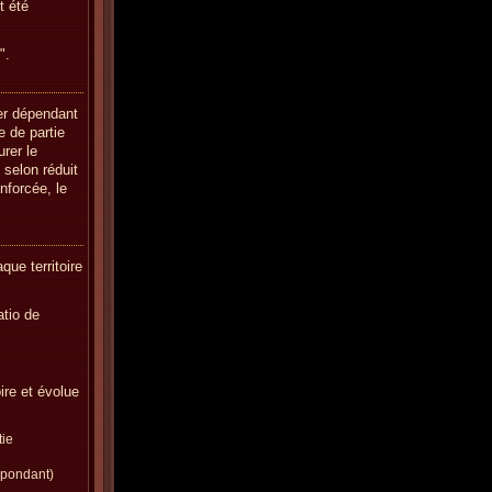
t été
".
er dépendant
e de partie
rer le
 selon réduit
nforcée, le
que territoire
atio de
ire et évolue
tie
spondant)