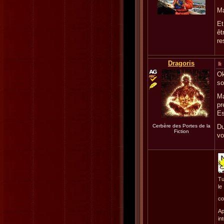
Ma
Et
êt
re
Dragoris
Ok
so
Ma
pr
Es
Cerbère des Portes de la
Du
Fiction
vo
Tu
le
co
Ap
in