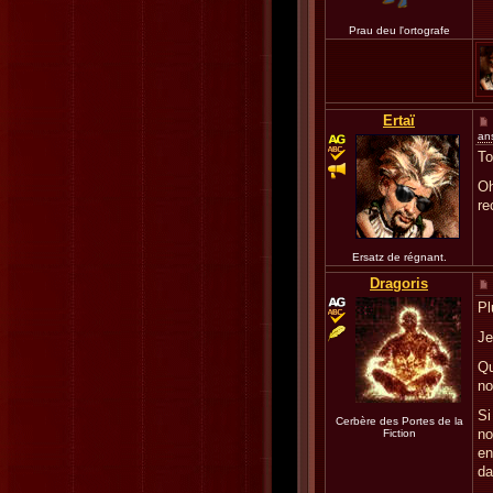
Prau deu l'ortografe
Ertaï
an
To
Oh
re
Ersatz de régnant.
Dragoris
Pl
Je
Qu
no
Si
Cerbère des Portes de la
no
Fiction
en
da