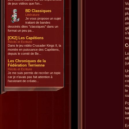
Vo
de jeux vidéos que l'on...
mo
BD Classiques
pl
Littérature
pl
Je vous propose un sujet
traitant de bandes
or
dessinés dites "classiques" dans un
gé
format un peu pa...
s'
[CK2] Les Capétiens
su
Récits et Ecriture
C
Dans le jeu vidéo Crusader Kings II, la
montée en puissance des Capétiens,
Lo
depuis le comté de Be...
el
Les Chroniques de la
(u
Fédération Terrienne
Récits et Ecriture
Un
Je me suis permis de recréer un topic
te
car je n'avais pas fait attention à
co
l'assistant de créatio...
ma
le
su
Po
te
ba
ve
En