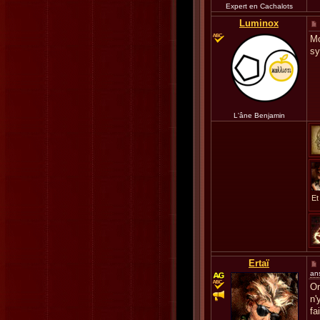
Expert en Cachalots
Luminox
Mo
s
L'âne Benjamin
Et
Ertaï
an
On
n'
fa