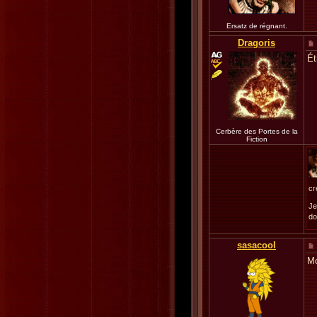
Ersatz de régnant.
Dragoris
Ét
Cerbère des Portes de la
Fiction
cr
Je
do
sasacool
Mo