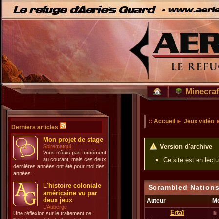
Minecraf
::
Accueil
►
Jeux vidéo
Derniers articles
Mon projet de stage
Version d'archive
Sbirematqui
Vous n'êtes pas forcément
au courant, mais ces deux
Ce site est en lect
dernières années ont été pour moi des
années...
L'histoire coloniale
Scrambled Nations
américaine vu par
deux jeux
Auteur
M
L'Auberge
Ertaï
Une réflexion sur le traitement de