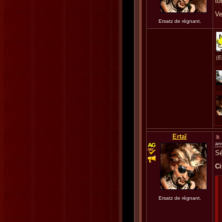
to
Ve
Ersatz de régnant.
(E
Ertaï
an
Sé
Ci
Ersatz de régnant.