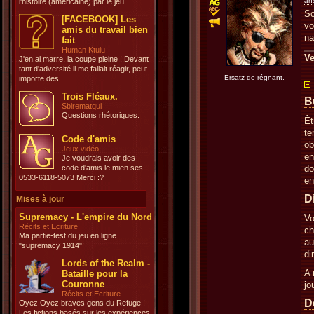
an
l'histoire (américaine) par le jeu.
So
[FACEBOOK] Les
vo
amis du travail bien
na
fait
Human Ktulu
Ve
J'en ai marre, la coupe pleine ! Devant
tant d'adversité il me fallait réagir, peut
Ersatz de régnant.
importe des...
Trois Fléaux.
B
Sbirematqui
Questions rhétoriques.
Êt
te
Code d'amis
ob
Jeux vidéo
en
Je voudrais avoir des
code d'amis le mien ses
do
0533-6118-5073 Merci :?
en
D
Mises à jour
Supremacy - L'empire du Nord
Vo
Récits et Ecriture
ch
Ma partie-test du jeu en ligne
au
"supremacy 1914"
di
Lords of the Realm -
A 
Bataille pour la
Couronne
jo
Récits et Ecriture
D
Oyez Oyez braves gens du Refuge !
Les fictions basés sur les expériences