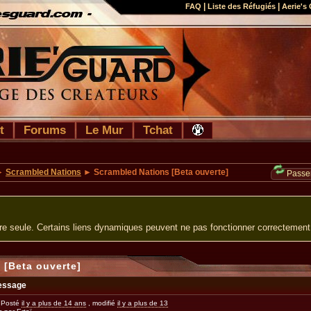
|
|
FAQ
Liste des Réfugiés
Aerie's 
t
Forums
Le Mur
Tchat
►
Scrambled Nations
► Scrambled Nations [Beta ouverte]
Passer
ure seule. Certains liens dynamiques peuvent ne pas fonctionner correctement
 [Beta ouverte]
essage
Posté
il y a plus de 14 ans
, modifié
il y a plus de 13