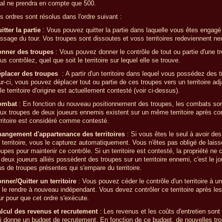
nal ne prendra en compte que 500.
s ordres sont résolus dans l'ordre suivant :
itter la partie
: Vous pouvez quitter la partie dans laquelle vous êtes engagé
ssage du tour. Vos troupes sont dissoutes et voss territoires redeviennent ne
nner des troupes
: Vous pouvez donner le contrôle de tout ou partie d'une t
us contrôlez, quel que soit le territoire sur lequel elle se trouve.
placer des troupes
: A partir d'un territoire dans lequel vous possédez des 
ur-ci, vous pouvez déplacer tout ou partie de ces troupes vers un territoire ad
 le territoire d'origine est actuellement contesté (voir ci-dessus).
ombat
: En fonction du nouveau positionnement des troupes, les combats son
ux troupes de deux joueurs ennemis existent sur un même territoire après co
rritoire est considéré comme contesté.
angement d'appartenance des territoires
: Si vous êtes le seul à avoir de
 territoire, vous le capturez automatiquement. Vous n'êtes pas obligé de laiss
oupes pour maintenir ce contrôle. Si un territoire est contesté, la propriété ne
 deux joueurs alliés possèdent des troupes sur un territoire ennemi, c'est le jo
us de troupes présentes qui s'empare du territoire.
nner/Quitter un territoire
: Vous pouvez céder le contrôle d'un territoire à un
 le rendre à nouveau indépendant. Vous devez contrôler ce territoire après l
ur pour que cet ordre s'exécute.
lcul des revenus et recrutement
: Les revenus et les coûts d'entretien sont
i donne un budget de recrutement. En fonction de ce budget, de nouvelles tr