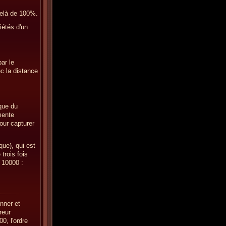
delà de 100%.
iétés d'un
ar le
c la distance
que du
mente
pour capturer
que), qui est
trois fois
 10000 :
nner et
reur
0, l'ordre