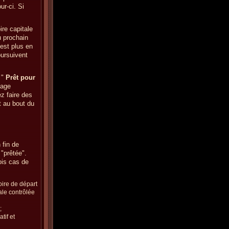
ur-ci. Si
re capitale
u prochain
'est plus en
oursuivent
 "
Prêt pour
sage
z faire des
 au bout du
 fin de
 "prêtée".
ois cas de
oire de départ
tale contrôlée
;
tif et