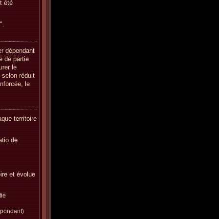
t été
".
er dépendant
e de partie
rer le
 selon réduit
nforcée, le
que territoire
atio de
ire et évolue
tie
spondant)