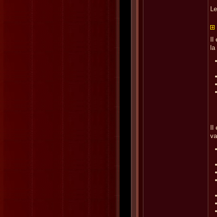
Le
Il
la
Il
va