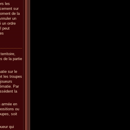
rs les
acement sur
moment de la
 Annuler un
 un ordre
l peut
res
erritoire,
s de la partie
atie sur le
et les troupes
 joueurs
rématie. Par
ossèdent la
n armée en
positions ou
roupes, soit
oueur qui