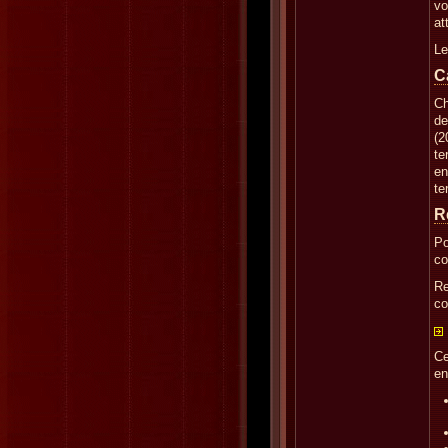
vo
at
Le
C
Ch
de
(2
te
en
te
R
Po
co
Re
co
Ce
en