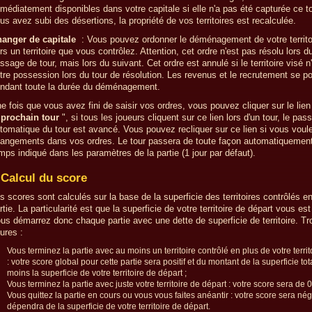
médiatement disponibles dans votre capitale si elle n'a pas été capturée ce to
us avez subi des désertions, la propriété de vos territoires est recalculée.
anger de capitale
: Vous pouvez ordonner le déménagement de votre territoi
rs un territoire que vous contrôlez. Attention, cet ordre n'est pas résolu lors d
ssage de tour, mais lors du suivant. Cet ordre est annulé si le territoire visé n
tre possession lors du tour de résolution. Les revenus et le recrutement se p
ndant toute la durée du déménagement.
e fois que vous avez fini de saisir vos ordres, vous pouvez cliquer sur le lien
 prochain tour
", si tous les joueurs cliquent sur ce lien lors d'un tour, le pas
tomatique du tour est avancé. Vous pouvez recliquer sur ce lien si vous voule
angements dans vos ordres. Le tour passera de toute façon automatiquement
mps indiqué dans les paramètres de la partie (1 jour par défaut).
Calcul du score
s scores sont calculés sur la base de la superficie des territoires contrôlés en
rtie. La particularité est que la superficie de votre territoire de départ vous est
us démarrez donc chaque partie avec une dette de superficie de territoire. Tr
gures :
Vous terminez la partie avec au moins un territoire contrôlé en plus de votre territ
: votre score global pour cette partie sera positif et du montant de la superficie to
moins la superficie de votre territoire de départ ;
Vous terminez la partie avec juste votre territoire de départ : votre score sera de 0
Vous quittez la partie en cours ou vous vous faites anéantir : votre score sera néga
dépendra de la superficie de votre territoire de départ.