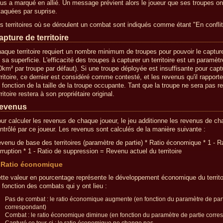
us a marqué en allié. Un message prévient alors le joueur que ses troupes on
taquées par suprise.
s territoires où se déroulent un combat sont indiqués comme étant "En conflit
apture de territoire
aque territoire requiert un nombre minimum de troupes pour pouvoir le captur
 sa superficie. L'efficacité des troupes à capturer un territoire est un paramètr
0km² par troupe par défaut). Si une troupe déployée est insuffisante pour captu
rritoire, ce dernier est considéré comme contesté, et les revenus qu'il rapporte
 fonction de la taille de la troupe occupante. Tant que la troupe ne sera pas re
rritoire restera à son propriétaire original.
evenus
ur calculer les revenus de chaque joueur, le jeu additionne les revenus de cha
ntrôlé par ce joueur. Les revenus sont calculés de la manière suivante :
venu de base des territoires (paramètre de partie) * Ratio économique * 1 - R
rruption * 1 - Ratio de suppression = Revenu actuel du territoire
Ratio économique
tte valeur en pourcentage représente le développement économique du territo
 fonction des combats qui y ont lieu :
Pas de combat : le ratio économique augmente (en fonction du paramètre de par
correspondant)
Combat : le ratio économique diminue (en fonction du paramètre de partie corre