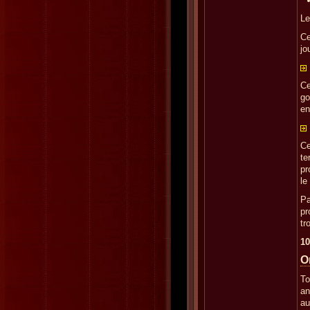
Le
Ce
jo
Ce
go
en
Ce
te
pr
le
Pa
pr
tr
10
O
To
an
au