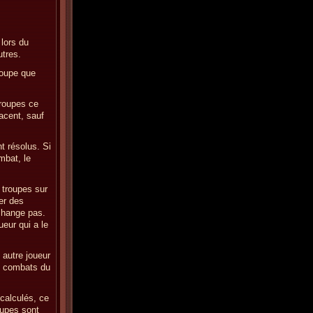
 lors du
utres.
roupe que
troupes ce
jacent, sauf
t résolus. Si
mbat, le
s troupes sur
er des
 change pas.
ueur qui a le
 autre joueur
es combats du
 calculés, ce
oupes sont