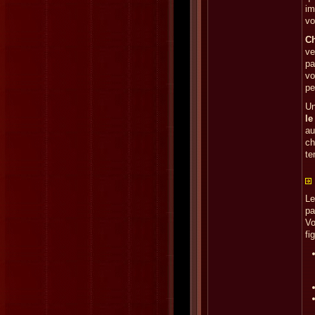
im
vo
Ch
ve
pa
vo
pe
Un
le
au
ch
te
Le
pa
Vo
fi