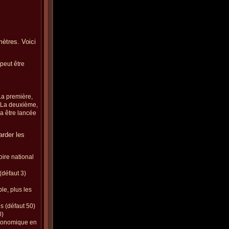
mètres. Voici
 peut être
La première,
. La deuxième,
a être lancée
rder les
oire national
(défaut 3)
le, plus les
s (défaut 50)
0)
économique en