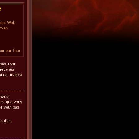
e
teur Web
ovan
our par Tour
upes sont
 revenus
ui est majoré
envers
eurs que vous
ne veut pas
 autres