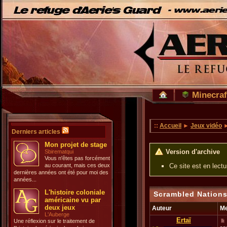
Minecraf
::
Accueil
►
Jeux vidéo
Derniers articles
Mon projet de stage
Version d'archive
Sbirematqui
Vous n'êtes pas forcément
au courant, mais ces deux
Ce site est en lect
dernières années ont été pour moi des
années...
L'histoire coloniale
Scrambled Nations
américaine vu par
deux jeux
Auteur
M
L'Auberge
Ertaï
Une réflexion sur le traitement de