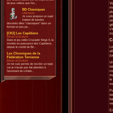
Vo
de jeux vidéos que l'on...
mo
BD Classiques
pl
Littérature
pl
Je vous propose un sujet
traitant de bandes
or
dessinés dites "classiques" dans un
gé
format un peu pa...
s'
[CK2] Les Capétiens
su
Récits et Ecriture
C
Dans le jeu vidéo Crusader Kings II, la
montée en puissance des Capétiens,
Lo
depuis le comté de Be...
el
Les Chroniques de la
(u
Fédération Terrienne
Récits et Ecriture
Un
Je me suis permis de recréer un topic
te
car je n'avais pas fait attention à
co
l'assistant de créatio...
ma
le
su
Po
te
ba
ve
En