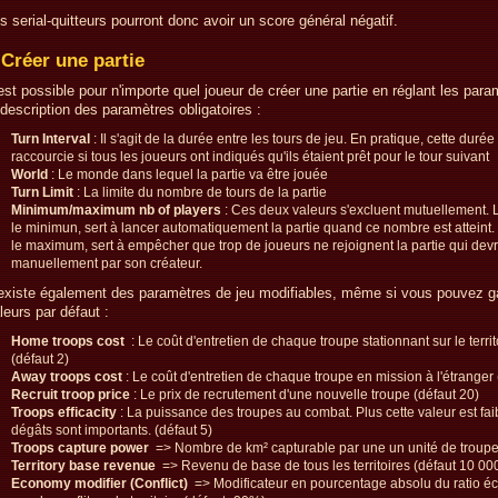
s serial-quitteurs pourront donc avoir un score général négatif.
Créer une partie
 est possible pour n'importe quel joueur de créer une partie en réglant les para
 description des paramètres obligatoires :
Turn Interval
: Il s'agit de la durée entre les tours de jeu. En pratique, cette durée
raccourcie si tous les joueurs ont indiqués qu'ils étaient prêt pour le tour suivant
World
: Le monde dans lequel la partie va être jouée
Turn Limit
: La limite du nombre de tours de la partie
Minimum/maximum nb of players
: Ces deux valeurs s'excluent mutuellement. 
le minimun, sert à lancer automatiquement la partie quand ce nombre est atteint
le maximum, sert à empêcher que trop de joueurs ne rejoignent la partie qui devr
manuellement par son créateur.
 existe également des paramètres de jeu modifiables, même si vous pouvez ga
leurs par défaut :
Home troops cost
: Le coût d'entretien de chaque troupe stationnant sur le territ
(défaut 2)
Away troops cost
: Le coût d'entretien de chaque troupe en mission à l'étranger 
Recruit troop price
: Le prix de recrutement d'une nouvelle troupe (défaut 20)
Troops efficacity
: La puissance des troupes au combat. Plus cette valeur est faib
dégâts sont importants. (défaut 5)
Troops capture power
=> Nombre de km² capturable par une un unité de troupe
Territory base revenue
=> Revenu de base de tous les territoires (défaut 10 00
Economy modifier (Conflict)
=> Modificateur en pourcentage absolu du ratio 