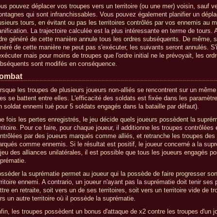
us pouvez déplacer vos troupes vers un territoire (ou une mer) voisin, sauf ve
ntagnes qui sont infranchissables. Vous pouvez également planifier un dépl
usieurs tours, en évitant ou pas les territoires contrôlés par vos ennemis au 
anification. La trajectoire calculée est la plus intéressante en terme de tours.
dre généré de cette manière annule tous les ordres subséquents. De même, si
néré de cette manière ne peut pas s'exécuter, les suivants seront annulés. S'i
exécuter mais pour moins de troupes que l'ordre initial ne le prévoyait, les ord
bséquents sont modifés en conséquence.
ombat
rsque les troupes de plusieurs joueurs non-alliés se rencontrent sur un même t
les se battent entre elles. L'efficacité des soldats est fixée dans les paramètre
n soldat ennemi tué pour 5 soldats engagés dans la bataille par défaut).
e fois les pertes enregistrés, le jeu décide quels joueurs possèdent la suprém
rritoire. Pour ce faire, pour chaque joueur, il additionne les troupes contrôlées 
ntrôlées par des joueurs marqués comme alliés, et retranche les troupes des
rqués comme ennemis. Si le résultat est positif, le joueur concerné a la sup
 jeu des alliances unilatérales, il est possible que tous les joueurs engagés p
prématie.
sséder la suprématie permet au joueur qui la possède de faire progresser so
rritoire ennemi. A contrario, un joueur n'ayant pas la suprématie doit tenir ses 
ttre en retraite, soit vers un de ses territoires, soit vers un territoire vide de t
rs un autre territoire où il possède la suprématie.
fin, les troupes possèdent un bonus d'attaque de x2 contre les troupes d'un j