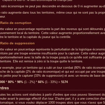
Capturé ce tour-ci : le ratio économique ne change pas
 ratio économique ne peut pas descendre en-dessous de 0 ni augmenter au-
 ratio augmente dans tous les territoires, même ceux qui ne sont pas la propr
ueur.
Ratio de corruption
tte valeur en pourcentage représente la part des revenus qui sont détournés p
uvernement local du territoire. Cette valeur augmente proportionnellement ave
tre le territoire et la capitale du joueur qui la contrôle.
Ratio de suppression
tte valeur en pourcentage représente la perturbation de la logistique économi
rritoire par une troupe ennemie insuffisante pour la capturer. Cette valeur aug
oportionnellement avec la taille de la troupe jusqu'à ce qu'elle soit suffisante 
 territoire. Elle est remise à zéro si la troupe quitte le territoire.
r exemple, pour un territoire qui a subi un tour combat (80% de ratio économi
oche de la capitale (2% de ratio économique) et qui est occupé par une troupe 
ois petite pour le capturer (33% de suppression) et avec un revenu de base de
000
*
80%
*
98%
(1 - 2%) *
66%
(1 - 33%) =
5174
rdres
utes les actions sont réalisées à partir d'ordres que vous pouvez librement do
nuler avant le passage effectif d'un tour. D'autre part, il y a une correction d'er
tomatique, si vous voulez déplacer 1000 troupes alors que vous n'avez que 50