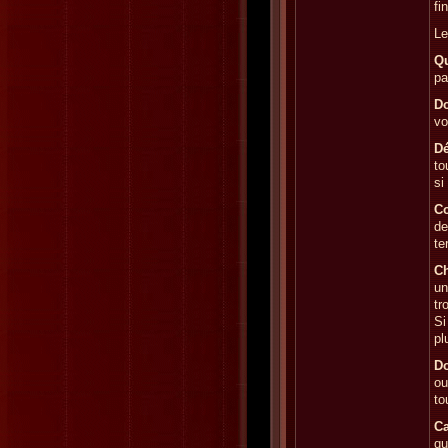
fi
Le
Qu
pa
Do
vo
Dé
to
si
C
de
te
Ch
un
tr
Si
pl
Do
ou
to
Ca
qu