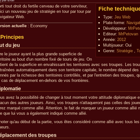
s
par Ertaï
rti tout droit du fertile cerveau de votre serviteur,
Fiche techniqu
ici un nouveau jeu de stratégie en tour par tour par
vigateur Web.
Type:
Jeu Web
Plate-forme:
Naviga
rsion actuelle
: Economy
Développeur:
MrPet
Editeur:
MrPetovan
Principes
Année:
2012
ut du jeu
Multijoueur:
Oui
Genre:
Stratégie
,
T
re le joueur ayant la plus grande superficie de
rritoire au bout d'un nombre fixé de tours de jeu. On
tient de la superficie en envahissant les territoires avec ses troupes. Les tro
traînées automatiquement dans son territoire capitale, le nombre dépend des
nnés par la richesse des territoires contrôlés, et par l'entretien des troupes, q
 cas de déplacement en-dehors de vos frontières.
iplomatie
us avez la possibilité de changer à tout moment votre attitude diplomatique 
acun des autres joueurs. Ainsi, vos troupes n'attaqueront pas celles des jou
rez marqué comme allié. Attention, le fait de marquer un joueur comme allié 
re que lui vous a également indiqué comme allié.
noter qu'au début de la partie, vous êtes considéré comme allié avec tous les
ueurs.
éplacement des troupes