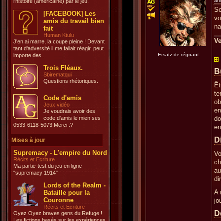
an
l'histoire (américaine) par le jeu.
So
[FACEBOOK] Les
vo
amis du travail bien
na
fait
Human Ktulu
Ve
J'en ai marre, la coupe pleine ! Devant
tant d'adversité il me fallait réagir, peut
Ersatz de régnant.
importe des...
Trois Fléaux.
B
Sbirematqui
Questions rhétoriques.
Êt
te
Code d'amis
ob
Jeux vidéo
en
Je voudrais avoir des
code d'amis le mien ses
do
0533-6118-5073 Merci :?
en
D
Mises à jour
Supremacy - L'empire du Nord
Vo
Récits et Ecriture
ch
Ma partie-test du jeu en ligne
au
"supremacy 1914"
di
Lords of the Realm -
A 
Bataille pour la
Couronne
jo
Récits et Ecriture
D
Oyez Oyez braves gens du Refuge !
Les fictions basés sur les expériences