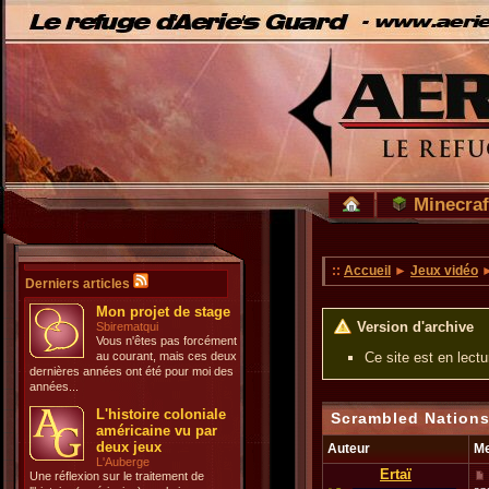
Minecraf
::
Accueil
►
Jeux vidéo
Derniers articles
Mon projet de stage
Version d'archive
Sbirematqui
Vous n'êtes pas forcément
au courant, mais ces deux
Ce site est en lect
dernières années ont été pour moi des
années...
L'histoire coloniale
Scrambled Nations
américaine vu par
deux jeux
Auteur
M
L'Auberge
Ertaï
Une réflexion sur le traitement de