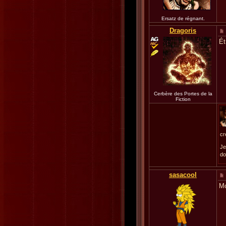
Ersatz de régnant.
Dragoris
Ét
Cerbère des Portes de la
Fiction
cr
Je
do
sasacool
Mo