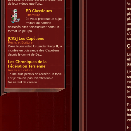
Vo
de jeux vidéos que l'on...
mo
BD Classiques
pl
Littérature
pl
Je vous propose un sujet
traitant de bandes
or
dessinés dites "classiques" dans un
gé
format un peu pa...
s'
[CK2] Les Capétiens
su
Récits et Ecriture
C
Dans le jeu vidéo Crusader Kings II, la
montée en puissance des Capétiens,
Lo
depuis le comté de Be...
el
Les Chroniques de la
(u
Fédération Terrienne
Récits et Ecriture
Un
Je me suis permis de recréer un topic
te
car je n'avais pas fait attention à
co
l'assistant de créatio...
ma
le
su
Po
te
ba
ve
En