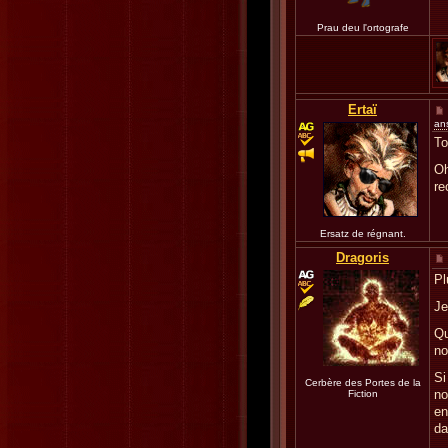
Prau deu l'ortografe
Ertaï
an
To
Oh
re
Ersatz de régnant.
Dragoris
Pl
Je
Qu
no
Si
Cerbère des Portes de la
no
Fiction
en
da