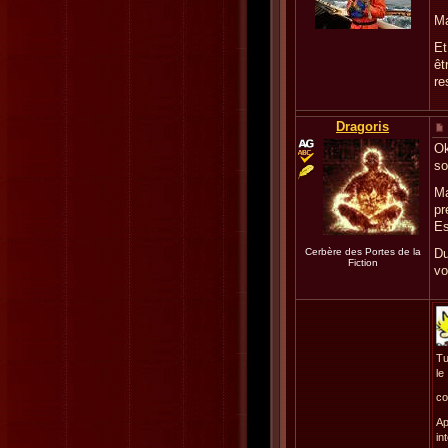
Ma
Et
êt
re
Dragoris
Ok
so
Ma
pr
Es
Cerbère des Portes de la
Du
Fiction
vo
Tu
le
co
Ap
in