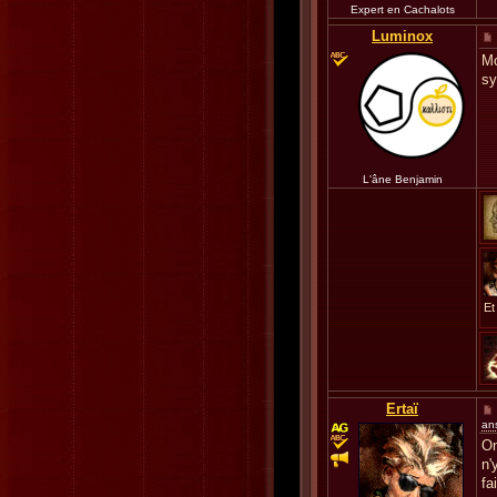
Expert en Cachalots
Luminox
Mo
s
L'âne Benjamin
Et
Ertaï
an
On
n'
fa