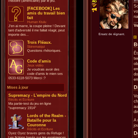
an
l'histoire (américaine) par le jeu.
So
[FACEBOOK] Les
vo
amis du travail bien
na
fait
Human Ktulu
Ve
J'en ai marre, la coupe pleine ! Devant
tant d'adversité il me fallait réagir, peut
Ersatz de régnant.
importe des...
Trois Fléaux.
B
Sbirematqui
Questions rhétoriques.
Êt
te
Code d'amis
ob
Jeux vidéo
en
Je voudrais avoir des
code d'amis le mien ses
do
0533-6118-5073 Merci :?
en
D
Mises à jour
Supremacy - L'empire du Nord
Vo
Récits et Ecriture
ch
Ma partie-test du jeu en ligne
au
"supremacy 1914"
di
Lords of the Realm -
A 
Bataille pour la
Couronne
jo
Récits et Ecriture
D
Oyez Oyez braves gens du Refuge !
Les fictions basés sur les expériences