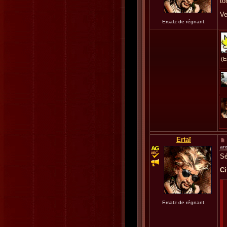
to
Ve
Ersatz de régnant.
(E
Ertaï
an
Sé
Ci
Ersatz de régnant.