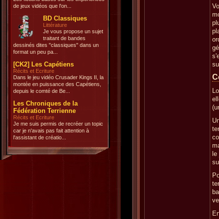
Vo
de jeux vidéos que l'on...
mo
BD Classiques
pl
Littérature
pl
Je vous propose un sujet
traitant de bandes
or
dessinés dites "classiques" dans un
gé
format un peu pa...
s'
[CK2] Les Capétiens
su
Récits et Ecriture
C
Dans le jeu vidéo Crusader Kings II, la
montée en puissance des Capétiens,
Lo
depuis le comté de Be...
el
Les Chroniques de la
(u
Fédération Terrienne
Récits et Ecriture
Un
Je me suis permis de recréer un topic
te
car je n'avais pas fait attention à
co
l'assistant de créatio...
ma
le
su
Po
te
ba
ve
En