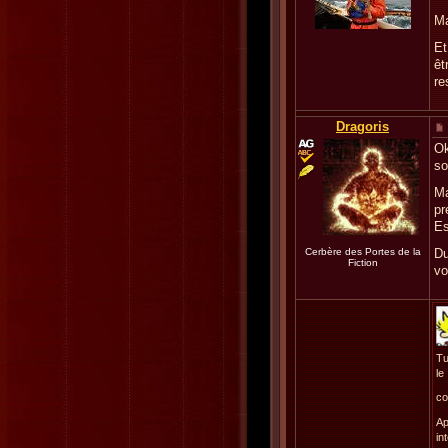
Ma
Et
êt
re
Dragoris
Ok
so
Ma
pr
Es
Cerbère des Portes de la
Du
Fiction
vo
Tu
le
co
Ap
in