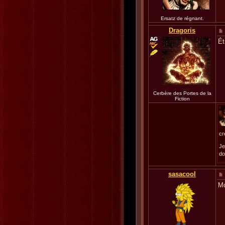
Ersatz de régnant.
Dragoris
Ét
Cerbère des Portes de la
Fiction
cr
Je
do
sasacool
Mo