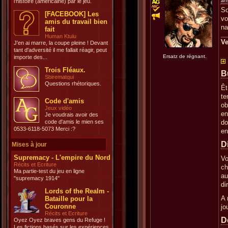
an
l'histoire (américaine) par le jeu.
So
[FACEBOOK] Les
vo
amis du travail bien
na
fait
Human Ktulu
Ve
J'en ai marre, la coupe pleine ! Devant
tant d'adversité il me fallait réagir, peut
Ersatz de régnant.
importe des...
Trois Fléaux.
B
Sbirematqui
Questions rhétoriques.
Êt
te
Code d'amis
ob
Jeux vidéo
en
Je voudrais avoir des
code d'amis le mien ses
do
0533-6118-5073 Merci :?
en
D
Mises à jour
Supremacy - L'empire du Nord
Vo
Récits et Ecriture
ch
Ma partie-test du jeu en ligne
au
"supremacy 1914"
di
Lords of the Realm -
A 
Bataille pour la
Couronne
jo
Récits et Ecriture
D
Oyez Oyez braves gens du Refuge !
Les fictions basés sur les expériences