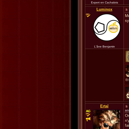
Expert en Cachalots
Luminox
Mo
s
L'âne Benjamin
Et
Ertaï
an
On
n'
fa