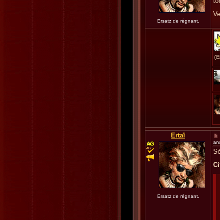
to
Ve
Ersatz de régnant.
(E
Ertaï
an
Sé
Ci
Ersatz de régnant.