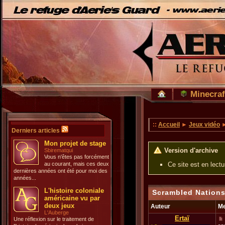
Minecraf
::
Accueil
►
Jeux vidéo
Derniers articles
Mon projet de stage
Version d'archive
Sbirematqui
Vous n'êtes pas forcément
au courant, mais ces deux
Ce site est en lect
dernières années ont été pour moi des
années...
L'histoire coloniale
Scrambled Nations
américaine vu par
deux jeux
Auteur
M
L'Auberge
Ertaï
Une réflexion sur le traitement de