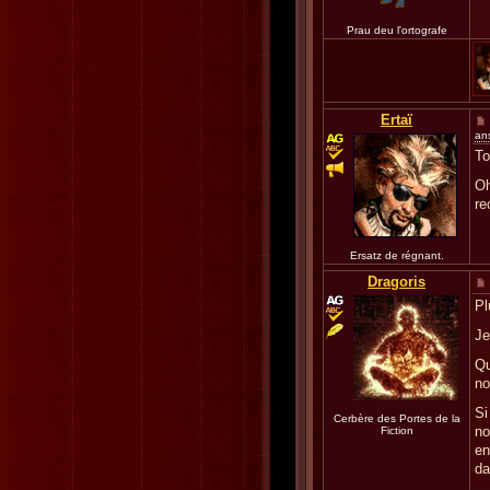
Prau deu l'ortografe
Ertaï
an
To
Oh
re
Ersatz de régnant.
Dragoris
Pl
Je
Qu
no
Si
Cerbère des Portes de la
no
Fiction
en
da