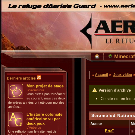
Minecraf
::
Accueil
►
Jeux vidéo
Derniers articles
Mon projet de stage
Version d'archive
Sbirematqui
Vous n'êtes pas forcément
au courant, mais ces deux
Ce site est en lect
dernières années ont été pour moi des
années...
L'histoire coloniale
Scrambled Nations
américaine vu par
deux jeux
Auteur
M
L'Auberge
Ertaï
Une réflexion sur le traitement de