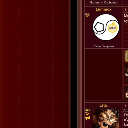
Expert en Cachalots
Luminox
Mo
s
L'âne Benjamin
Et
Ertaï
an
On
n'
fa