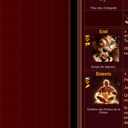
Prau deu l'ortografe
Ertaï
an
To
Oh
re
Ersatz de régnant.
Dragoris
Pl
Je
Qu
no
Si
Cerbère des Portes de la
no
Fiction
en
da