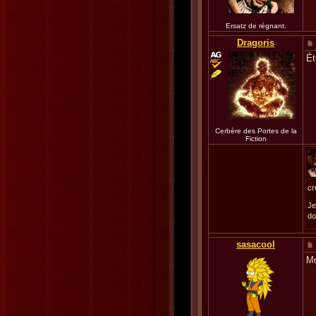
Ersatz de régnant.
Dragoris
Ét
Cerbère des Portes de la
Fiction
cr
Je
do
sasacool
Mo