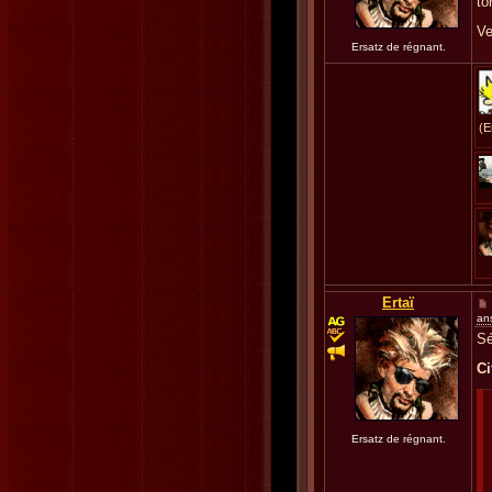
to
Ve
Ersatz de régnant.
(E
Ertaï
an
Sé
Ci
Ersatz de régnant.