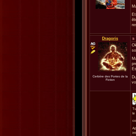
Ma
Et
êt
re
Dragoris
Ok
so
Ma
pr
Es
Cerbère des Portes de la
Du
Fiction
vo
Tu
le
co
Ap
in