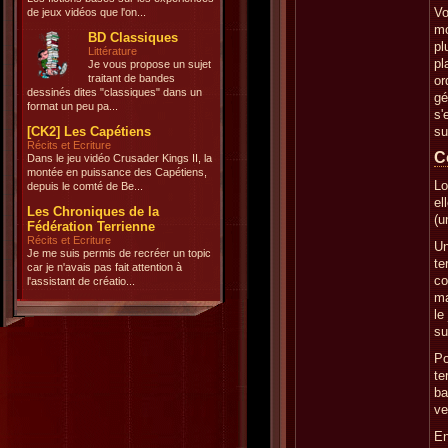
Vo
de jeux vidéos que l'on...
mo
BD Classiques
pl
Littérature
pl
Je vous propose un sujet
traitant de bandes
or
dessinés dites "classiques" dans un
gé
format un peu pa...
s'
[CK2] Les Capétiens
su
Récits et Ecriture
C
Dans le jeu vidéo Crusader Kings II, la
montée en puissance des Capétiens,
Lo
depuis le comté de Be...
el
Les Chroniques de la
(u
Fédération Terrienne
Récits et Ecriture
Un
Je me suis permis de recréer un topic
te
car je n'avais pas fait attention à
co
l'assistant de créatio...
ma
le
su
Po
te
ba
ve
En