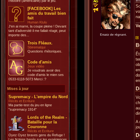
an
l'histoire (américaine) par le jeu.
So
[FACEBOOK] Les
vo
amis du travail bien
na
fait
Human Ktulu
Ve
J'en ai marre, la coupe pleine ! Devant
tant d'adversité il me fallait réagir, peut
Ersatz de régnant.
importe des...
Trois Fléaux.
B
Sbirematqui
Questions rhétoriques.
Êt
te
Code d'amis
ob
Jeux vidéo
en
Je voudrais avoir des
code d'amis le mien ses
do
0533-6118-5073 Merci :?
en
D
Mises à jour
Supremacy - L'empire du Nord
Vo
Récits et Ecriture
ch
Ma partie-test du jeu en ligne
au
"supremacy 1914"
di
Lords of the Realm -
A 
Bataille pour la
Couronne
jo
Récits et Ecriture
D
Oyez Oyez braves gens du Refuge !
Les fictions basés sur les expériences