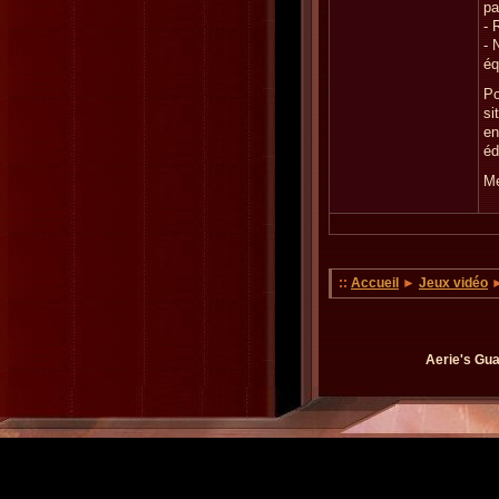
pa
- 
- 
éq
Po
si
en
éd
Me
::
Accueil
►
Jeux vidéo
►
Aerie's Gua