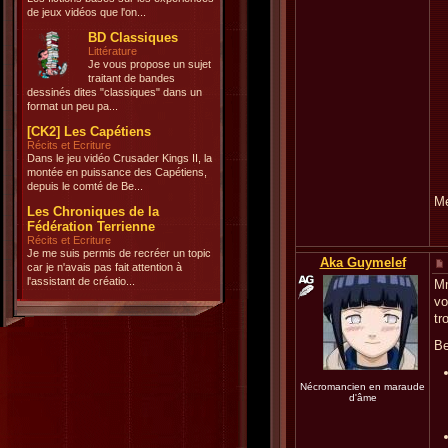
de jeux vidéos que l'on...
BD Classiques
Littérature
Je vous propose un sujet
traitant de bandes
dessinés dites "classiques" dans un
format un peu pa...
[CK2] Les Capétiens
Récits et Ecriture
Dans le jeu vidéo Crusader Kings II, la
montée en puissance des Capétiens,
depuis le comté de Be...
Me
Les Chroniques de la
Fédération Terrienne
Récits et Ecriture
Je me suis permis de recréer un topic
Aka Guymelef
car je n'avais pas fait attention à
l'assistant de créatio...
Mm
vo
tr
Be
Nécromancien en maraude
d'âme