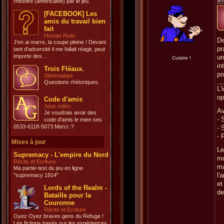
an
l'histoire (américaine) par le jeu.
[FACEBOOK] Les
amis du travail bien
fait
Human Ktulu
De
J'en ai marre, la coupe pleine ! Devant
pr
tant d'adversité il me fallait réagir, peut
importe des...
un
Cuistre !
in
Trois Fléaux.
po
Sbirematqui
Questions rhétoriques.
L'
op
Code d'amis
Jeux vidéo
Av
Je voudrais avoir des
- 
code d'amis le mien ses
0533-6118-5073 Merci :?
- 
- 
Mises à jour
Le
Supremacy - L'empire du Nord
mo
Récits et Ecriture
ma
Ma partie-test du jeu en ligne
l'
"supremacy 1914"
et
Lords of the Realm -
de
Bataille pour la
Couronne
Récits et Ecriture
Oyez Oyez braves gens du Refuge !
Les fictions basés sur les expériences