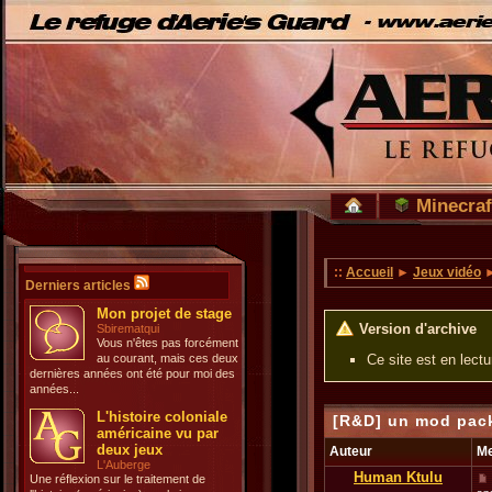
Minecraf
::
Accueil
►
Jeux vidéo
►
Derniers articles
Mon projet de stage
Version d'archive
Sbirematqui
Vous n'êtes pas forcément
au courant, mais ces deux
Ce site est en lect
dernières années ont été pour moi des
années...
L'histoire coloniale
[R&D] un mod pac
américaine vu par
deux jeux
Auteur
M
L'Auberge
Human Ktulu
Une réflexion sur le traitement de