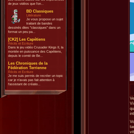
de jeux vidéos que l'on...
BD Classiques
Littérature
Je vous propose un sujet
traitant de bandes
dessinés dites "classiques" dans un
format un peu pa...
[CK2] Les Capétiens
Récits et Ecriture
Dans le jeu vidéo Crusader Kings II, la
montée en puissance des Capétiens,
depuis le comté de Be...
Les Chroniques de la
Fédération Terrienne
Récits et Ecriture
Je me suis permis de recréer un topic
car je n'avais pas fait attention à
l'assistant de créatio...
Ve
Vi
qu
in
Vo
ta
vi