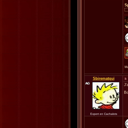
S
Ma
Sbirematqui
J'
Bo
Expert en Cachalots