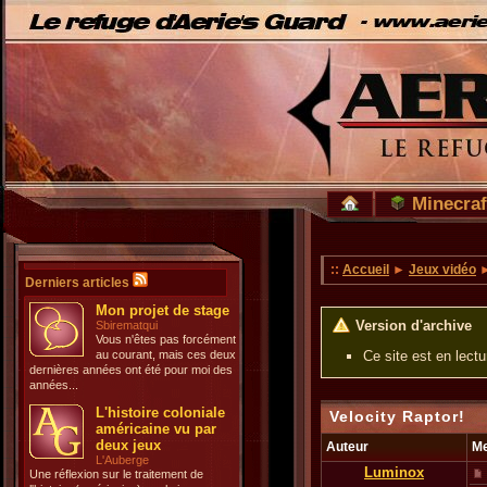
Minecraf
::
Accueil
►
Jeux vidéo
Derniers articles
Mon projet de stage
Version d'archive
Sbirematqui
Vous n'êtes pas forcément
au courant, mais ces deux
Ce site est en lect
dernières années ont été pour moi des
années...
L'histoire coloniale
Velocity Raptor!
américaine vu par
deux jeux
Auteur
M
L'Auberge
Luminox
Une réflexion sur le traitement de