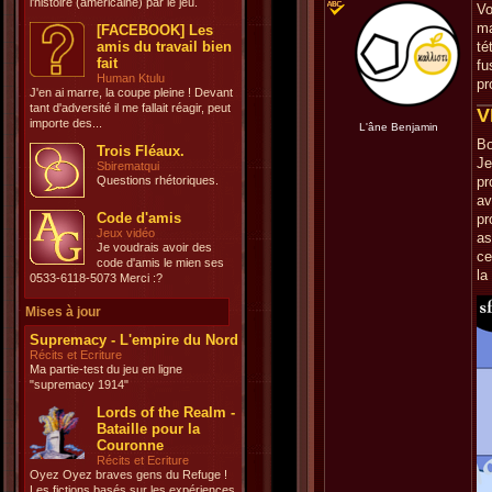
l'histoire (américaine) par le jeu.
Vo
ma
[FACEBOOK] Les
amis du travail bien
té
fait
fu
Human Ktulu
pr
J'en ai marre, la coupe pleine ! Devant
tant d'adversité il me fallait réagir, peut
V
importe des...
L'âne Benjamin
Bo
Trois Fléaux.
Je
Sbirematqui
Questions rhétoriques.
pr
av
Code d'amis
pr
Jeux vidéo
as
Je voudrais avoir des
ce
code d'amis le mien ses
la
0533-6118-5073 Merci :?
Mises à jour
Supremacy - L'empire du Nord
Récits et Ecriture
Ma partie-test du jeu en ligne
"supremacy 1914"
Lords of the Realm -
Bataille pour la
Couronne
Récits et Ecriture
Oyez Oyez braves gens du Refuge !
Les fictions basés sur les expériences