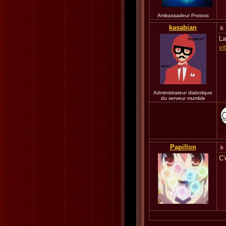
Ambassadeur Protoss
kasabian
La
vi
Administrateur diabolique
du serveur mumble
Papillon
C'