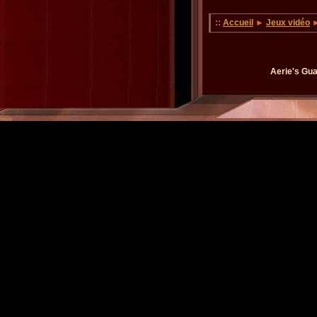
::
Accueil
►
Jeux vidéo
Aerie's Gua