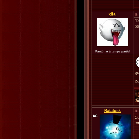
xila.
J'
bo
Fantôme à temps partiel
gr
Da
Ratatusk
Co
en