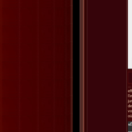
..
ef
l'
ju
de
vo
où