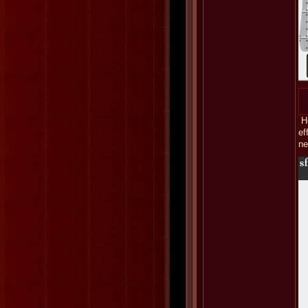
He
ef
ne