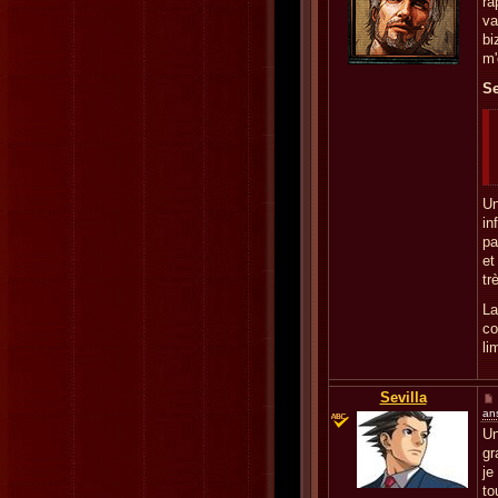
ra
va
bi
m'
Se
Un
in
pa
et
tr
La
co
li
Sevilla
an
Un
gr
je
to