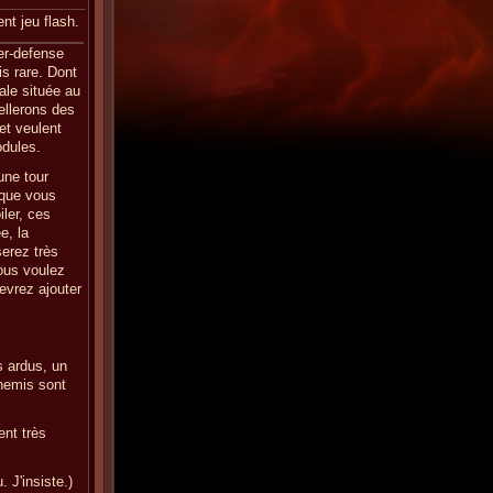
nt jeu flash.
er-defense
s rare. Dont
ale située au
ellerons des
et veulent
odules.
une tour
 que vous
ler, ces
e, la
serez très
ous voulez
evrez ajouter
s ardus, un
nnemis sont
ent très
. J'insiste.)