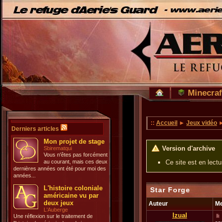
Minecraf
::
Accueil
►
Jeux vidéo
Derniers articles
Mon projet de stage
Version d'archive
Sbirematqui
Vous n'êtes pas forcément
au courant, mais ces deux
Ce site est en lect
dernières années ont été pour moi des
années...
L'histoire coloniale
Star Forge
américaine vu par
deux jeux
Auteur
M
L'Auberge
Izual
Une réflexion sur le traitement de