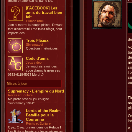
an
l'histoire (américaine) par le jeu.
[FACEBOOK] Les
amis du travail bien
fait
Human Ktulu
J'en ai marre, la coupe pleine ! Devant
tant d'adversité il me fallait réagir, peut
importe des...
dé
Trois Fléaux.
Sbirematqui
Vo
Questions rhétoriques.
ba
dé
Code d'amis
mo
Jeux vidéo
Je voudrais avoir des
so
code d'amis le mien ses
li
0533-6118-5073 Merci :?
su
ou
Mises à jour
Supremacy - L'empire du Nord
Récits et Ecriture
Fi
Ma partie-test du jeu en ligne
m
"supremacy 1914"
pl
Lords of the Realm -
Bataille pour la
On
Couronne
in
Récits et Ecriture
Oyez Oyez braves gens du Refuge !
Si
Les fictions basés sur les expériences