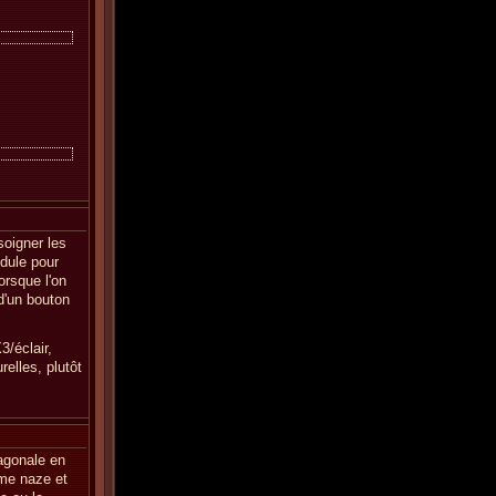
soigner les
dule pour
orsque l'on
 d'un bouton
3/éclair,
elles, plutôt
iagonale en
ême naze et