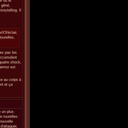
e ou le
s gêné,
orytelling. Il
rX3/éclair,
tourelles,
ies pas les
'accumulent
quatre shock,
'armor est
tte au corps à
nt et ça
e un plus
e tourelles:
nouvelle
d'attaquer,