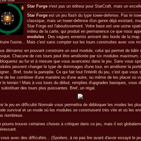
s
par Izual
Star Forge
n'est pas un éditeur pour StarCraft, mais un excelle
Star Forge
est un jeu flash du type tower-defense. Pas le tow
classique, mais un tower-defense d'un genre déjà existant, mai
Star Forge est l'aboutissement. Votre base est une usine spati
milieu de la carte, qui produit en permanence ce que nous app
modules
. Des vagues ennemis arrivent des bords de la map 
truire l'usine... Mais c'est sans compter sur les tours construites avec vos m
us démarrez en pouvant construire un seul module, celui qui permet de bâtir 
sique. Chacune de ces tours peut être améliorée par six modules maximum,
bloquerez au fur et à mesure que vous avancerez dans le jeu. Sans vous spoi
dules peuvent changer le type de dommages d'une tour, en améliorer la porté
igner... Bref, toute la panoplie. Ce qui fait tout l'intérêt du jeu, c'est que vous 
bre de les combiner d'une manière ou d'une autre, ou même de les placer où v
r le terrain ! Mais à vos tours du début, remplies d'upgrades basiques, vous d
 substituer des tours plus puissantes. Bref, un régal.
nir le jeu en difficulté
Normale
vous permettra de débloquer les modes les plu
ode
survival
et un mode où les modules se construisent très vite et où les e
us nombreux.
 pourra trouver certaines choses à critiquer dans ce jeu, mais il est globalem
téressant.
 vous avec des difficultés... (Spoilers, à ne pas lire avant d'avoir essayé le jeu