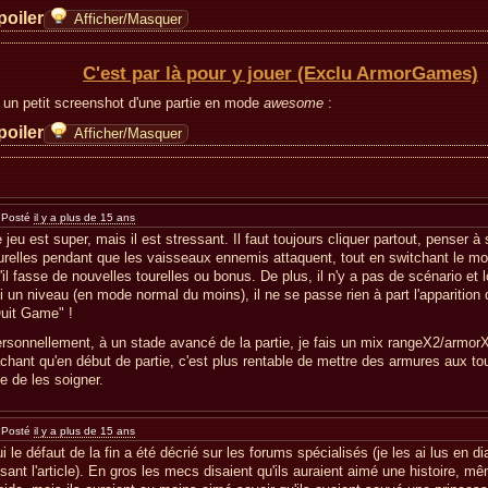
poiler
Afficher/Masquer
C'est par là pour y jouer (Exclu ArmorGames)
 un petit screenshot d'une partie en mode
awesome
:
poiler
Afficher/Masquer
Posté
il y a plus de 15 ans
 jeu est super, mais il est stressant. Il faut toujours cliquer partout, penser à 
urelles pendant que les vaisseaux ennemis attaquent, tout en switchant le mo
'il fasse de nouvelles tourelles ou bonus. De plus, il n'y a pas de scénario et l
ni un niveau (en mode normal du moins), il ne se passe rien à part l'apparition
uit Game" !
rsonnellement, à un stade avancé de la partie, je fais un mix rangeX2/armorX
chant qu'en début de partie, c'est plus rentable de mettre des armures aux tour
e de les soigner.
Posté
il y a plus de 15 ans
i le défaut de la fin a été décrié sur les forums spécialisés (je les ai lus en d
isant l'article). En gros les mecs disaient qu'ils auraient aimé une histoire, m