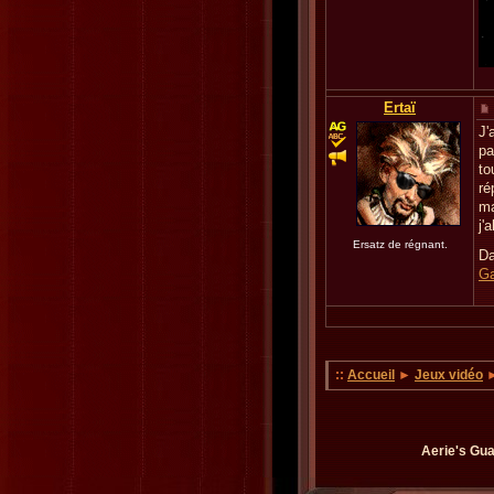
Ertaï
J'
pa
to
ré
ma
j'
Ersatz de régnant.
Da
Ga
::
Accueil
►
Jeux vidéo
Aerie's Gua