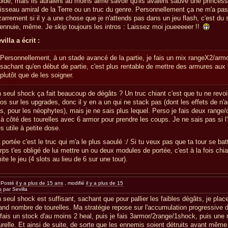
pide, mais ils auraient au moins aimé savoir qu'ils avaient sauvé une princess
isseau amiral de la Terre ou un truc du genre. Personnellement ça ne m'a pa
zarrement si il y a une chose que je n'attends pas dans un jeu flash, c'est du st
ennuie, même. Je skip toujours les intros : Laissez moi joueeeeer !!
villa a écrit :
Personnellement, à un stade avancé de la partie, je fais un mix rangeX2/armo
sachant qu'en début de partie, c'est plus rentable de mettre des armures aux 
plutôt que de les soigner.
 seul shock ça fait beaucoup de dégâts ? Un truc chiant c'est que tu ne revo
fos sur les upgrades, donc il y en a un qui ne stack pas (dont les effets de n
s, pour les néophytes), mais je ne sais plus lequel. Perso je fais deux range/
 à côté des tourelles avec 6 armor pour prendre les coups. Je ne sais pas si l
ès utile à petite dose.
 portée c'est le truc qui m'a le plus saoulé :/ Si tu veux pas que ta tour se ba
rps t'es obligé de lui mettre un ou deux modules de portée, c'est à la fois chia
mite le jeu (4 slots au lieu de 6 sur une tour).
Posté
il y a plus de 15 ans
, modifié
il y a plus de 15
s
par Sevilla
 seul shock est suffisant, sachant que pour pallier les faibles dégâts, je plac
and nombre de tourelles. Ma stratégie repose sur l'accumulation progressive d
 fais un stock d'au moins 2 heal, puis je fais 3armor/2range/1shock, puis une 
urelle. Et ainsi de suite, de sorte que les ennemis soient détruits avant même 