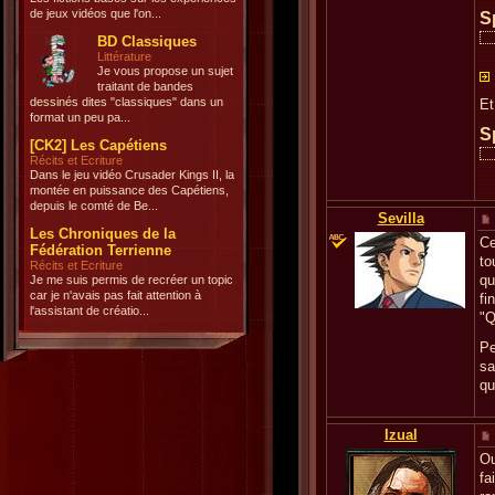
de jeux vidéos que l'on...
S
BD Classiques
Littérature
Je vous propose un sujet
traitant de bandes
dessinés dites "classiques" dans un
Et
format un peu pa...
S
[CK2] Les Capétiens
Récits et Ecriture
Dans le jeu vidéo Crusader Kings II, la
montée en puissance des Capétiens,
depuis le comté de Be...
Sevilla
Les Chroniques de la
Ce
Fédération Terrienne
to
Récits et Ecriture
qu
Je me suis permis de recréer un topic
car je n'avais pas fait attention à
fi
l'assistant de créatio...
"Q
Pe
sa
qu
Izual
Ou
fa