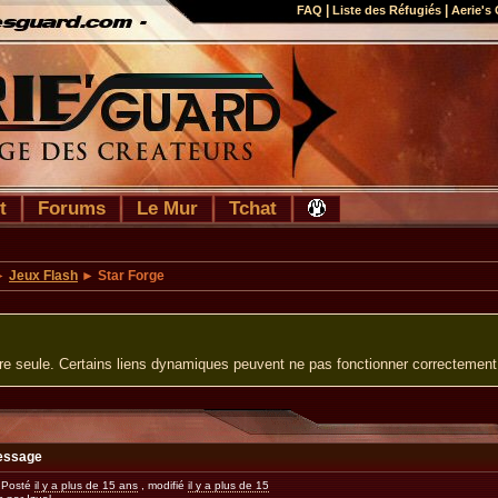
|
|
FAQ
Liste des Réfugiés
Aerie's 
t
Forums
Le Mur
Tchat
►
Jeux Flash
► Star Forge
ure seule. Certains liens dynamiques peuvent ne pas fonctionner correctement
essage
Posté
il y a plus de 15 ans
, modifié
il y a plus de 15