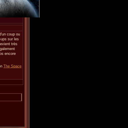
 d'un coup ou
-ups sur les
evient très
également
mps encore
on
The Space