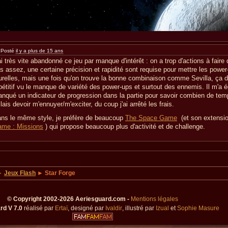
Posté
il y a plus de 15 ans
ai très vite abandonné ce jeu par manque d'intérêt : on a trop d'actions à faire
s assez, une certaine précision et rapidité sont requise pour mettre les power
urelles, mais une fois qu'on trouve la bonne combinaison comme Sevilla, ça d
pétitif vu le manque de variété des power-ups et surtout des ennemis. Il m'a 
nqué un indicateur de progression dans la partie pour savoir combien de te
allais devoir m'ennuyer/m'exciter, du coup j'ai arrêté les frais.
ns le même style, je préfère de beaucoup
The Space Game
(et son extensi
me : Missions
) qui propose beaucoup plus d'activité et de challenge.
►
Jeux Flash
► Star Forge
© Copyright 2002-2026 Aeriesguard.com -
Mentions légales
rd V 7.0
réalisé par
Ertaï
, designé par
Ivaldir
, illustré par
Izual
et
Sophie Masure