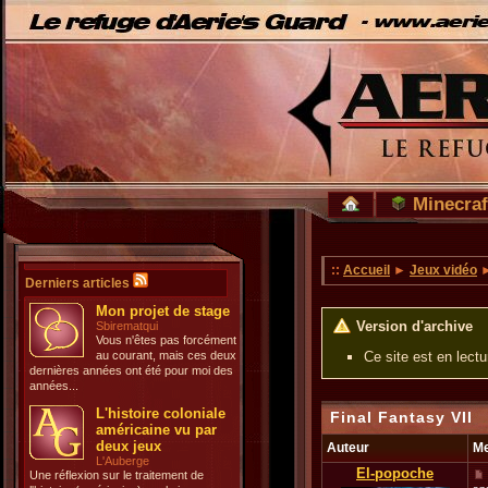
Minecraf
::
Accueil
►
Jeux vidéo
►
Derniers articles
Mon projet de stage
Version d'archive
Sbirematqui
Vous n'êtes pas forcément
au courant, mais ces deux
Ce site est en lect
dernières années ont été pour moi des
années...
L'histoire coloniale
Final Fantasy VII
américaine vu par
deux jeux
Auteur
M
L'Auberge
El-popoche
Une réflexion sur le traitement de