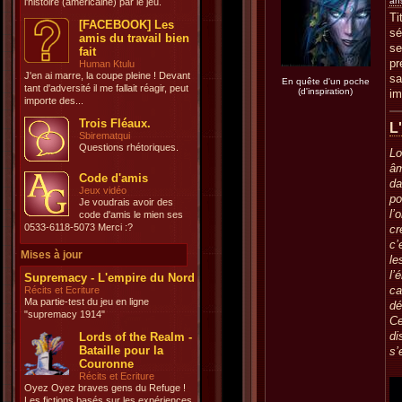
an
l'histoire (américaine) par le jeu.
Ti
[FACEBOOK] Les
sé
amis du travail bien
se
fait
pr
Human Ktulu
J'en ai marre, la coupe pleine ! Devant
sa
En quête d'un poche
tant d'adversité il me fallait réagir, peut
(d'inspiration)
im
importe des...
Trois Fléaux.
L
Sbirematqui
Questions rhétoriques.
Lo
âm
Code d'amis
da
Jeux vidéo
po
Je voudrais avoir des
l’
code d'amis le mien ses
0533-6118-5073 Merci :?
cr
c’
Mises à jour
le
l’
Supremacy - L'empire du Nord
ca
Récits et Ecriture
Ma partie-test du jeu en ligne
dé
"supremacy 1914"
Ce
di
Lords of the Realm -
Bataille pour la
s’
Couronne
Récits et Ecriture
Oyez Oyez braves gens du Refuge !
Les fictions basés sur les expériences