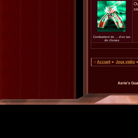
Ou
se
Combattent de ... d'un tas
de choses
::
Accueil
►
Jeux vidéo
►
Aerie's Gua