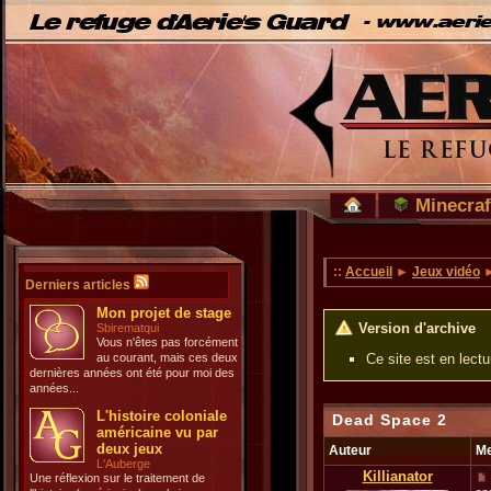
Minecraf
::
Accueil
►
Jeux vidéo
►
Derniers articles
Mon projet de stage
Version d'archive
Sbirematqui
Vous n'êtes pas forcément
au courant, mais ces deux
Ce site est en lect
dernières années ont été pour moi des
années...
L'histoire coloniale
Dead Space 2
américaine vu par
deux jeux
Auteur
M
L'Auberge
Killianator
Une réflexion sur le traitement de