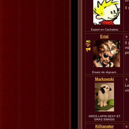
Br
Il
Expert en Cachalots
Ertaï
Il
mê
p
Ersatz de régnant.
Markowski
Le
vi
GROS LAPIN SEXY ET
GRAS SWAGG
Killianator