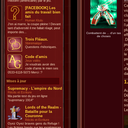
an
l'histoire (américaine) par le jeu.
Ce
[FACEBOOK] Les
vi
amis du travail bien
cl
fait
c
Human Ktulu
J'en ai marre, la coupe pleine ! Devant
l'
tant d'adversité il me fallait réagir, peut
pl
importe des...
Combattent de ... d'un tas
ef
de choses
Trois Fléaux.
.D
Sbirematqui
je
Questions rhétoriques.
,
le
Code d'amis
pr
Jeux vidéo
, 
Je voudrais avoir des
code d'amis le mien ses
d'
0533-6118-5073 Merci :?
da
1
Mises à jour
Supremacy - L'empire du Nord
A
Récits et Ecriture
Dé
Ma partie-test du jeu en ligne
ri
"supremacy 1914"
so
Lords of the Realm -
Le
Bataille pour la
Couronne
Récits et Ecriture
Oyez Oyez braves gens du Refuge !
Les fictions basés sur les expériences