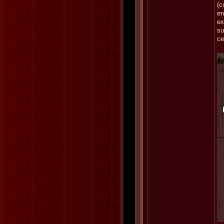
(c
en
ex
su
ce