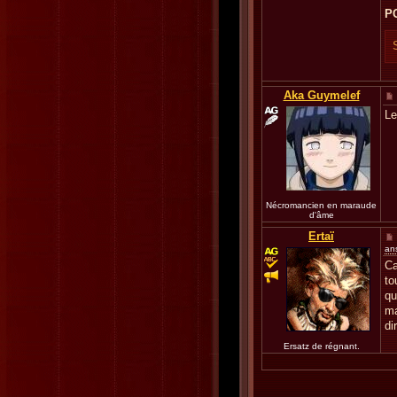
P
Aka Guymelef
Le
Nécromancien en maraude
d'âme
Ertaï
an
Ca
to
qu
ma
di
Ersatz de régnant.