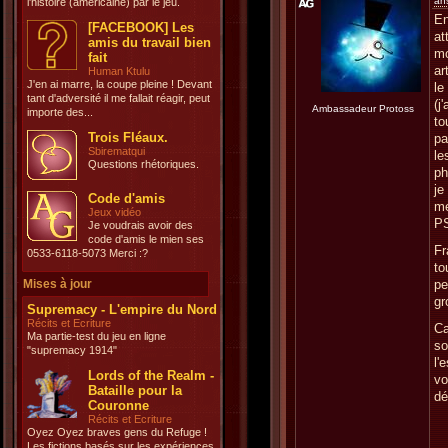
an
l'histoire (américaine) par le jeu.
E
[FACEBOOK] Les
at
amis du travail bien
m
fait
ar
Human Ktulu
J'en ai marre, la coupe pleine ! Devant
le
tant d'adversité il me fallait réagir, peut
(j'
Ambassadeur Protoss
importe des...
to
Trois Fléaux.
pa
Sbirematqui
le
Questions rhétoriques.
ph
je
Code d'amis
me
Jeux vidéo
PS
Je voudrais avoir des
code d'amis le mien ses
Fr
0533-6118-5073 Merci :?
to
Mises à jour
pe
gr
Supremacy - L'empire du Nord
Récits et Ecriture
Ca
Ma partie-test du jeu en ligne
so
"supremacy 1914"
l'
Lords of the Realm -
vo
Bataille pour la
dé
Couronne
Récits et Ecriture
Oyez Oyez braves gens du Refuge !
Les fictions basés sur les expériences