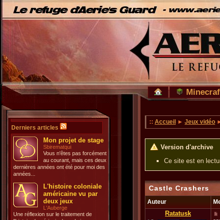
Minecraf
::
Accueil
►
Jeux vidéo
►
Derniers articles
Mon projet de stage
Version d'archive
Sbirematqui
Vous n'êtes pas forcément
au courant, mais ces deux
Ce site est en lect
dernières années ont été pour moi des
années...
L'histoire coloniale
Castle Crashers
américaine vu par
deux jeux
Auteur
M
L'Auberge
Ratatusk
Une réflexion sur le traitement de