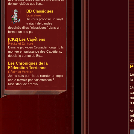
de jeux vidéos que l'on...
BD Classiques
Littérature
Je vous propose un sujet
traitant de bandes
dessinés dites "classiques" dans un
format un peu pa...
[CK2] Les Capétiens
Récits et Ecriture
Dans le jeu vidéo Crusader Kings II, la
montée en puissance des Capétiens,
depuis le comté de Be...
Les Chroniques de la
P
Fédération Terrienne
Récits et Ecriture
Le
Je me suis permis de recréer un topic
la
car je n'avais pas fait attention à
l'assistant de créatio...
On
ca
no
à 
Vo
pr
d'