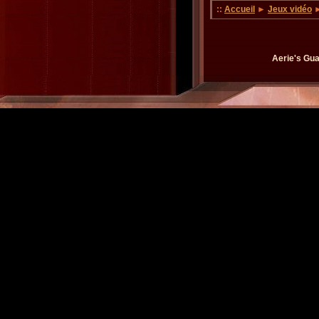
::
Accueil
►
Jeux vidéo
►
Aerie's Gua