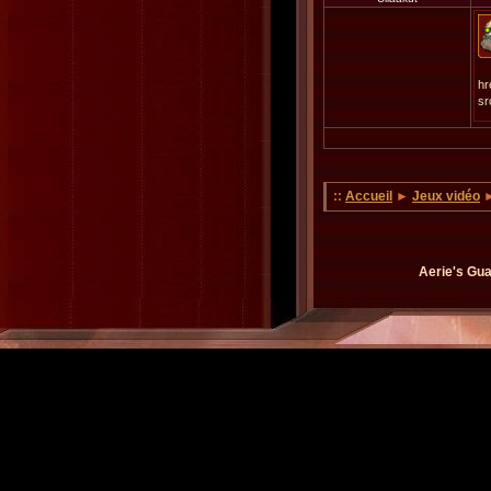
h
sr
::
Accueil
►
Jeux vidéo
►
Aerie's Gua