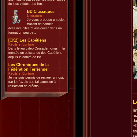
de jeux vidéos que l'on...
BD Classiques
Littérature
Je vous propose un sujet
traitant de bandes
dessinés dites "classiques" dans un
format un peu pa...
[CK2] Les Capétiens
Récits et Ecriture
Dans le jeu vidéo Crusader Kings II, la
montée en puissance des Capétiens,
depuis le comté de Be...
Les Chroniques de la
Fédération Terrienne
Récits et Ecriture
Je me suis permis de recréer un topic
car je n'avais pas fait attention à
l'assistant de créatio...
L
Im
ma
du
el
es
se