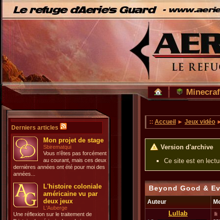
Minecraf
::
Accueil
►
Jeux vidéo
►
Derniers articles
Mon projet de stage
Version d'archive
Sbirematqui
Vous n'êtes pas forcément
au courant, mais ces deux
Ce site est en lect
dernières années ont été pour moi des
années...
L'histoire coloniale
Beyond Good & Ev
américaine vu par
deux jeux
Auteur
M
L'Auberge
Lullab
Une réflexion sur le traitement de