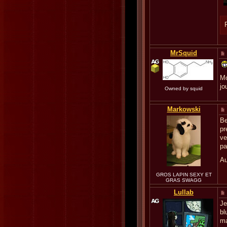
MrSquid
Mo
jo
Owned by squid
Markowski
Be
pr
ve
pa
Au
GROS LAPIN SEXY ET
GRAS SWAGG
Lullab
Je
bl
ma