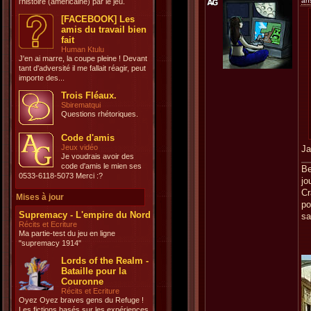
an
l'histoire (américaine) par le jeu.
[FACEBOOK] Les
amis du travail bien
fait
Human Ktulu
J'en ai marre, la coupe pleine ! Devant
tant d'adversité il me fallait réagir, peut
importe des...
Trois Fléaux.
Sbirematqui
Questions rhétoriques.
Code d'amis
Jeux vidéo
Ja
Je voudrais avoir des
code d'amis le mien ses
Be
0533-6118-5073 Merci :?
jo
Cr
Mises à jour
po
Supremacy - L'empire du Nord
sa
Récits et Ecriture
Ma partie-test du jeu en ligne
"supremacy 1914"
Lords of the Realm -
Bataille pour la
Couronne
Récits et Ecriture
Oyez Oyez braves gens du Refuge !
Les fictions basés sur les expériences