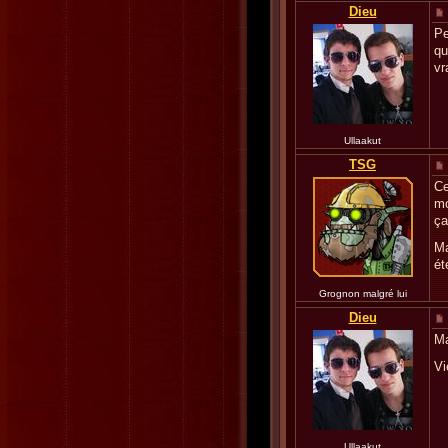
Dieu
Pe
qu
vr
Ullaakut
TSG
Ce
mo
ça
Ma
ét
Grognon malgré lui
Dieu
Ma
Vi
Ullaakut