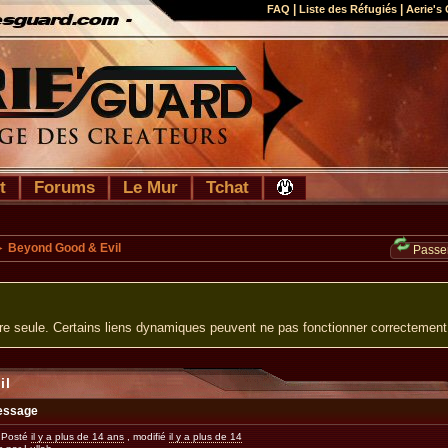
|
|
FAQ
Liste des Réfugiés
Aerie's 
t
Forums
Le Mur
Tchat
 Beyond Good & Evil
Passer
ure seule. Certains liens dynamiques peuvent ne pas fonctionner correctement
il
essage
Posté
il y a plus de 14 ans
, modifié
il y a plus de 14