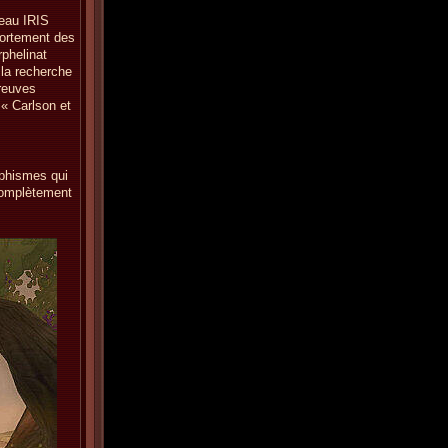
seau IRIS
portement des
rphelinat
 la recherche
preuves
« Carlson et
aphismes qui
complètement