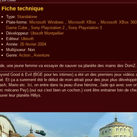
s
par Lullab
Fiche technique
Type:
Standalone
Plate-forme:
Microsoft Windows
,
Microsoft XBox
,
Microsoft XBox 360
Game Cube
,
Sony Playstation 2
,
Sony Playstation 3
Développeur:
Ubisoft Montpellier
Editeur:
Ubisoft
Année:
26 février 2004
Multijoueur:
Non
Genre:
Action
,
Aventure
de, une jeune femme va essayer de sauver sa planète des mains des DomZ.
yond Good & Evil (BGE pour les intimes) a été un des premiers jeux vidéos a
ué. Et ça a surement été le début de mon attrait pour des jeux plus développé
ash, Mario etc. Ici, on entre dans la peau d'une héroïne, Jade qui avec son o
rc mécano Pey'j (oui oui c'est bien un cochon.) vont être entrainer loin de ch
uver leur planète Hillys.