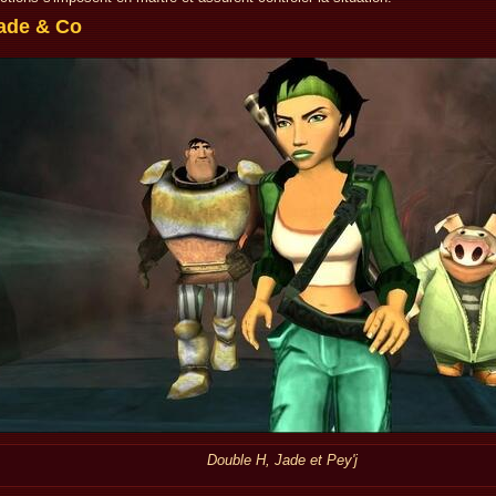
ade & Co
Double H, Jade et Pey'j