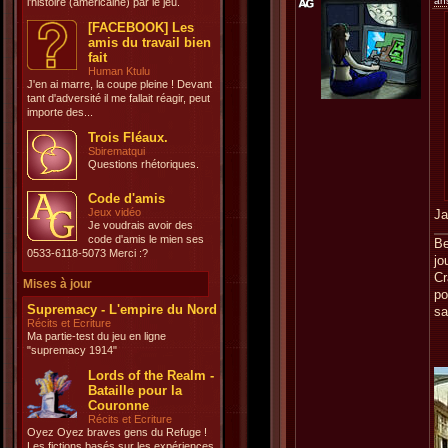
an
l'histoire (américaine) par le jeu.
[FACEBOOK] Les
amis du travail bien
fait
Human Ktulu
J'en ai marre, la coupe pleine ! Devant
tant d'adversité il me fallait réagir, peut
importe des...
Trois Fléaux.
Sbirematqui
Questions rhétoriques.
Code d'amis
Jeux vidéo
Ja
Je voudrais avoir des
code d'amis le mien ses
Be
0533-6118-5073 Merci :?
jo
Cr
Mises à jour
po
Supremacy - L'empire du Nord
sa
Récits et Ecriture
Ma partie-test du jeu en ligne
"supremacy 1914"
Lords of the Realm -
Bataille pour la
Couronne
Récits et Ecriture
Oyez Oyez braves gens du Refuge !
Les fictions basés sur les expériences