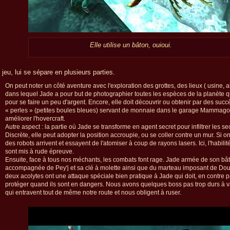
Elle utilise un bâton, ouioui.
 jeu, lui se sépare en plusieurs parties.
On peut noter un côté aventure avec l'exploration des grottes, des lieux ( usine, ab
dans lequel Jade a pour but de photographier toutes les espèces de la planète qu
pour se faire un peu d'argent. Encore, elle doit découvrir ou obtenir par des succ
« perles » (petites boules bleues) servant de monnaie dans le garage Mammago
améliorer l'hovercraft.
Autre aspect : la partie où Jade se transforme en agent secret pour infiltrer les se
Discrète, elle peut adopter la position accroupie, ou se coller contre un mur. Si on
des robots arrivent et essayent de l'atomiser à coup de rayons lasers. Ici, l'habilité 
sont mis à rude épreuve.
Ensuite, face à tous nos méchants, les combats font rage. Jade armée de son bât
accompagnée de Pey'j et sa clé à molette ainsi que du marteau imposant de Do
deux acolytes ont une attaque spéciale bien pratique à Jade qui doit, en contre pa
protéger quand ils sont en dangers. Nous avons quelques boss pas trop durs à 
qui entravent tout de même notre route et nous obligent à ruser.