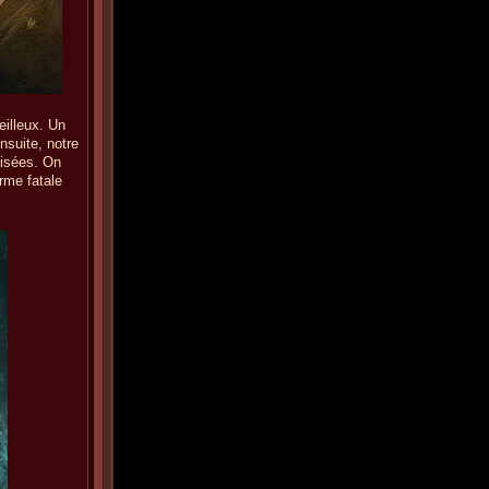
illeux. Un
nsuite, notre
risées. On
rme fatale