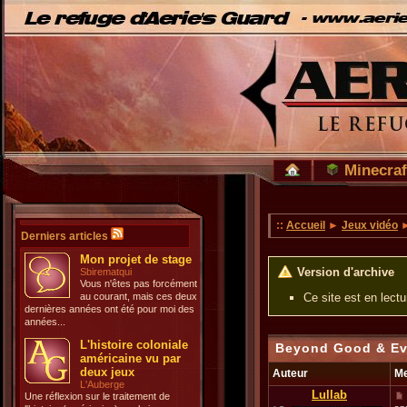
Minecraf
::
Accueil
►
Jeux vidéo
►
Derniers articles
Mon projet de stage
Version d'archive
Sbirematqui
Vous n'êtes pas forcément
au courant, mais ces deux
Ce site est en lect
dernières années ont été pour moi des
années...
L'histoire coloniale
Beyond Good & Ev
américaine vu par
deux jeux
Auteur
M
L'Auberge
Lullab
Une réflexion sur le traitement de