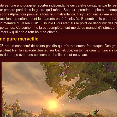
de est une photographe reporter indépendante qui va être contacter par le ré
ur prendre parti dans la guerre qu'il mène. Son but : prendre en photo le com
ctions Alpha pour prouver à tous leur malveillance. Pey'j, son oncle gère un o
cueillant les enfants dont les parents ont été enlevés. Ensemble, ils partent à
un membre du réseau IRIS : Double H qui était sur le point de découvrir des 
portantes. Ce bonhomme-là est complètement mordu du manuel d'instruction 
eters » qu'il cite à tout bout de champ.
ne pure merveille
E est un concentré de points positifs qui m'a totalement fait craqué. Des gr
ploitent bien la capacité d'un jeu sur GameCube, on tombe dans un univers 
rs du temps avec des couleurs et des lieux tout nouveaux.