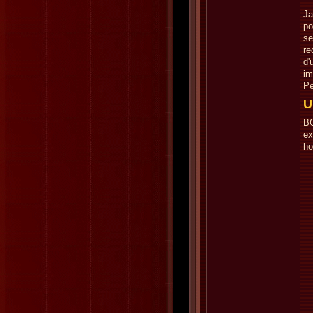
Ja
po
se
re
d'
im
Pe
U
BG
ex
ho