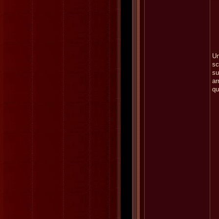
Un
sc
su
ar
qu