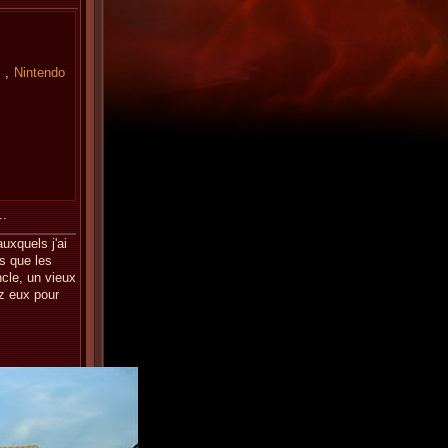
,
Nintendo
..
uxquels j'ai
s que les
ncle, un vieux
ez eux pour