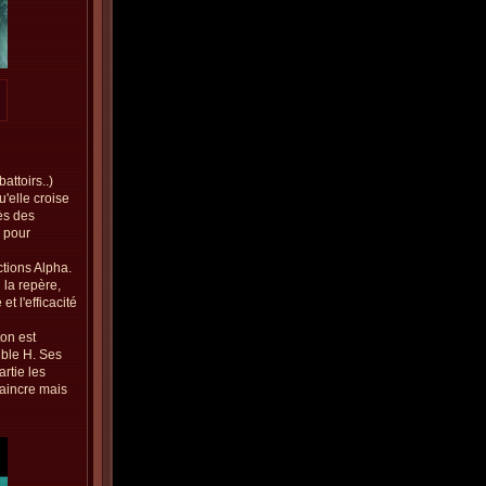
attoirs..)
'elle croise
ès des
 pour
ctions Alpha.
 la repère,
et l'efficacité
on est
uble H. Ses
rtie les
vaincre mais