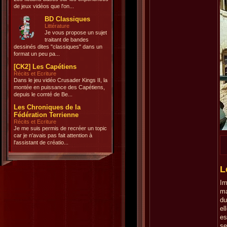
de jeux vidéos que l'on...
BD Classiques
Littérature
Je vous propose un sujet
traitant de bandes
dessinés dites "classiques" dans un
format un peu pa...
[CK2] Les Capétiens
Récits et Ecriture
Dans le jeu vidéo Crusader Kings II, la
montée en puissance des Capétiens,
depuis le comté de Be...
Les Chroniques de la
Fédération Terrienne
Récits et Ecriture
Je me suis permis de recréer un topic
car je n'avais pas fait attention à
l'assistant de créatio...
L
Im
ma
du
el
es
se