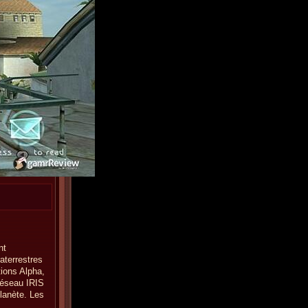
nt
aterrestres
tions Alpha,
 réseau IRIS
lanète. Les