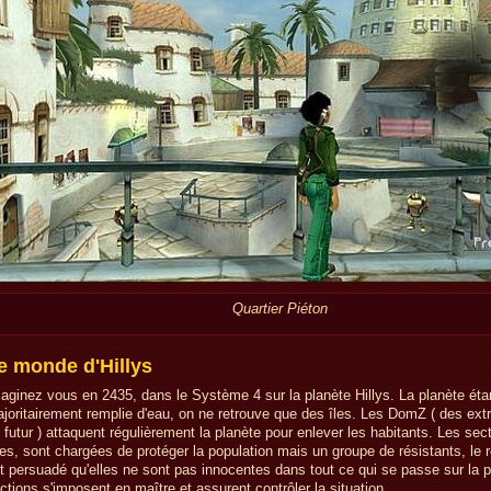
Quartier Piéton
e monde d'Hillys
aginez vous en 2435, dans le Système 4 sur la planète Hillys. La planète éta
joritairement remplie d'eau, on ne retrouve que des îles. Les DomZ ( des extr
 futur ) attaquent régulièrement la planète pour enlever les habitants. Les sec
les, sont chargées de protéger la population mais un groupe de résistants, le
t persuadé qu'elles ne sont pas innocentes dans tout ce qui se passe sur la p
ctions s'imposent en maître et assurent contrôler la situation.