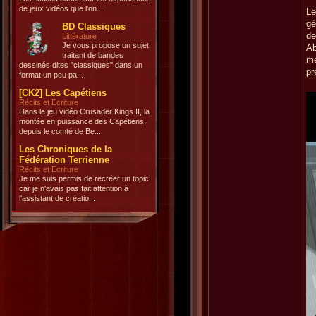
de jeux vidéos que l'on...
Le
gé
BD Classiques
de
Littérature
Je vous propose un sujet
Ab
traitant de bandes
mé
dessinés dites "classiques" dans un
pr
format un peu pa...
[CK2] Les Capétiens
Récits et Ecriture
Dans le jeu vidéo Crusader Kings II, la
montée en puissance des Capétiens,
depuis le comté de Be...
Les Chroniques de la
Fédération Terrienne
Récits et Ecriture
Je me suis permis de recréer un topic
car je n'avais pas fait attention à
l'assistant de créatio...