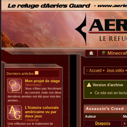
Minecraf
::
Accueil
►
Jeux vidéo
►
Derniers articles
Mon projet de stage
Version d'archive
Sbirematqui
Vous n'êtes pas forcément
au courant, mais ces deux
Ce site est en lect
dernières années ont été pour moi des
années...
L'histoire coloniale
Assassin's Creed
américaine vu par
deux jeux
Auteur
M
L'Auberge
Dragoris
Une réflexion sur le traitement de