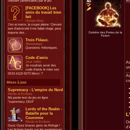
an
l'histoire (américaine) par le jeu.
[FACEBOOK] Les
amis du travail bien
fait
Human Ktulu
J'en ai marre, la coupe pleine ! Devant
tant d'adversité il me fallait réagir, peut
importe des...
Cerbère des Portes de la
Fiction
Trois Fléaux.
Sbirematqui
Questions rhétoriques.
Code d'amis
Jeux vidéo
As
Je voudrais avoir des
un
code d'amis le mien ses
0533-6118-5073 Merci :?
As
co
Mises à jour
Supremacy - L'empire du Nord
Récits et Ecriture
Ma partie-test du jeu en ligne
"supremacy 1914"
Lords of the Realm -
Bataille pour la
L
Couronne
Récits et Ecriture
On
Oyez Oyez braves gens du Refuge !
d’
Les fictions basés sur les expériences