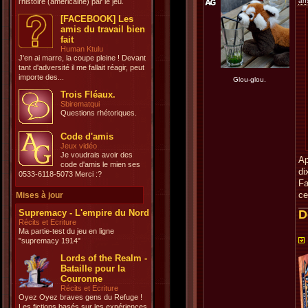
an
l'histoire (américaine) par le jeu.
[FACEBOOK] Les
amis du travail bien
fait
Human Ktulu
J'en ai marre, la coupe pleine ! Devant
tant d'adversité il me fallait réagir, peut
importe des...
Glou-glou.
Trois Fléaux.
Sbirematqui
Questions rhétoriques.
Code d'amis
Jeux vidéo
Je voudrais avoir des
Ap
code d'amis le mien ses
di
0533-6118-5073 Merci :?
Fa
ce
Mises à jour
Supremacy - L'empire du Nord
D
Récits et Ecriture
Ma partie-test du jeu en ligne
"supremacy 1914"
Lords of the Realm -
Bataille pour la
Couronne
Récits et Ecriture
Oyez Oyez braves gens du Refuge !
Les fictions basés sur les expériences