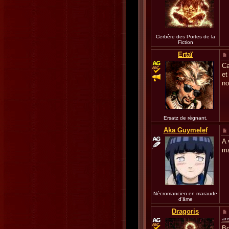
Cerbère des Portes de la
Fiction
Ertaï
Ca
et
no
Ersatz de régnant.
Aka Guymelef
A 
ma
Nécromancien en maraude
d'âme
Dragoris
an
Bo