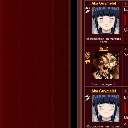
Aka Guymelef
Lu
Ça
Nécromancien en maraude
d'âme
Ertaï
Ya
Ersatz de régnant.
Aka Guymelef
Er
Mi
Si
Nécromancien en maraude