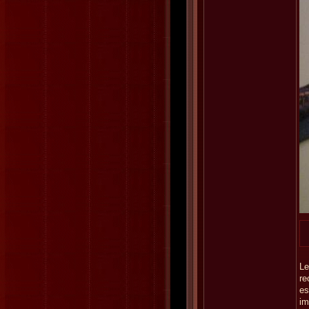
Le
re
es
im