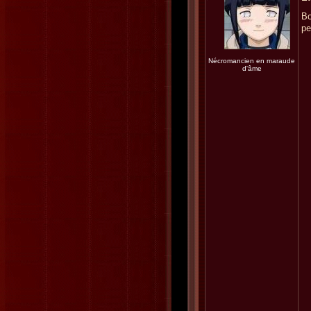
Bo
pe
Nécromancien en maraude
d'âme