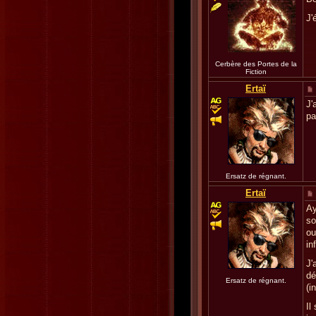
J'
Cerbère des Portes de la
Fiction
Ertaï
J'
pa
Ersatz de régnant.
Ertaï
Ay
so
ou
in
J'
dé
Ersatz de régnant.
(i
Il