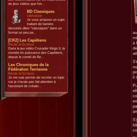
de jeux vidéos que l'on...
BD Classiques
Littérature
Je vous propose un sujet
traitant de bandes
dessinés dites "classiques" dans un
au
format un peu pa...
mê
[CK2] Les Capétiens
à 
Récits et Ecriture
de
Dans le jeu vidéo Crusader Kings II, la
montée en puissance des Capétiens,
aé
depuis le comté de Be...
S'
Les Chroniques de la
ou
Fédération Terrienne
pi
Récits et Ecriture
il
Je me suis permis de recréer un topic
car je n'avais pas fait attention à
Pu
l'assistant de créatio...
el
co
en
pa
an
S'
bâ
co