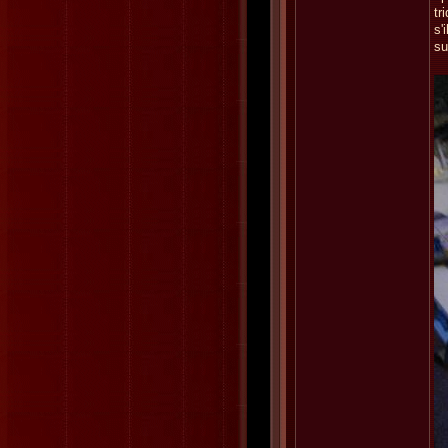
tr
s'
su