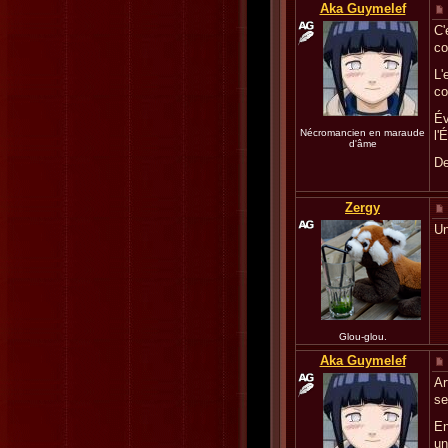
Aka Guymelef
C'
co
L'
co
Év
Nécromancien en maraude
l'
d'âme
De
Zergy
Un
Glou-glou.
Aka Guymelef
Ar
se
En
un