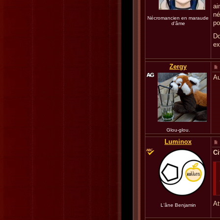
ai
né
Nécromancien en maraude
po
d'âme
Do
ex
Zergy
Au
Glou-glou.
Luminox
Ci
At
L'âne Benjamin