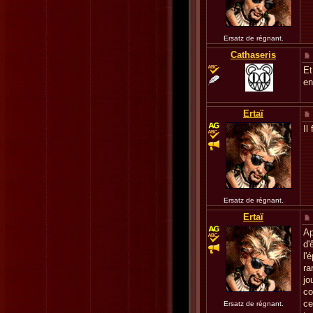
Ersatz de régnant.
Cathaseris
Et
en
Ertaï
Il
Ersatz de régnant.
Ertaï
Ap
d'
l'
ra
jo
co
ce
Ersatz de régnant.