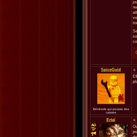
jo
re
at
vo
to
Se
so
co
SpiceGuid
El
pl
Bénévole qui pousse des
caisses
Ertaï
Ou
je
de