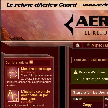
Minecraf
::
Accueil
►
Jeux de soci
Derniers articles
Mon projet de stage
Version d'archive
Sbirematqui
Vous n'êtes pas forcément
au courant, mais ces deux
Ce site est en lect
dernières années ont été pour moi des
années...
L'histoire coloniale
Starcraft - Le Jeu
américaine vu par
deux jeux
Auteur
M
L'Auberge
Zergy
Une réflexion sur le traitement de