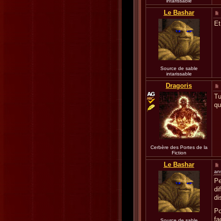
intarissable
Le Bashar
Et
Source de sable
intarissable
Dragoris
Tu
qu
Cerbère des Portes de la
Fiction
Le Bashar
an
Pe
di
di
Po
fa
Source de sable