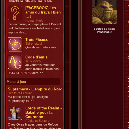
l'histoire (américaine) par le jeu.
[FACEBOOK] Les
amis du travail bien
fait
Human Ktulu
J'en ai marre, la coupe pleine ! Devant
tant d'adversité il me fallait réagir, peut
Source de sable
intarissable
importe des...
Trois Fléaux.
Sbirematqui
Questions rhétoriques.
Code d'amis
Jeux vidéo
Je voudrais avoir des
code d'amis le mien ses
0533-6118-5073 Merci :?
Mises à jour
Supremacy - L'empire du Nord
Récits et Ecriture
Ma partie-test du jeu en ligne
"supremacy 1914"
Lords of the Realm -
Bataille pour la
Couronne
Récits et Ecriture
Oyez Oyez braves gens du Refuge !
Les fictions basés sur les expériences