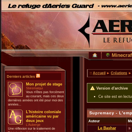
Minecraf
::
Accueil
►
Créations
Derniers articles
Mon projet de stage
Version d'archive
Sbirematqui
Vous n'êtes pas forcément
au courant, mais ces deux
Ce site est en lect
dernières années ont été pour moi des
années...
L'histoire coloniale
Supremacy - L'emp
américaine vu par
deux jeux
Auteur
M
L'Auberge
Le Bashar
Une réflexion sur le traitement de