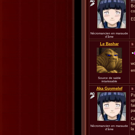
an
Bo
co
ED
Nécromancien en maraude
d'âme
Le Bashar
wo
en
Source de sable
intarissable
Aka Guymelef
Pa
up
f
pa
Ce
fa
Nécromancien en maraude
la
d'âme