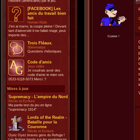
an
l'histoire (américaine) par le jeu.
[FACEBOOK] Les
amis du travail bien
fait
Human Ktulu
J'en ai marre, la coupe pleine ! Devant
tant d'adversité il me fallait réagir, peut
importe des...
Cuistre !
Trois Fléaux.
Sbirematqui
Questions rhétoriques.
Code d'amis
Jeux vidéo
Je voudrais avoir des
code d'amis le mien ses
0533-6118-5073 Merci :?
Mises à jour
Supremacy - L'empire du Nord
Récits et Ecriture
Ma partie-test du jeu en ligne
"supremacy 1914"
Lords of the Realm -
Bataille pour la
Couronne
Récits et Ecriture
Oyez Oyez braves gens du Refuge !
Les fictions basés sur les expériences