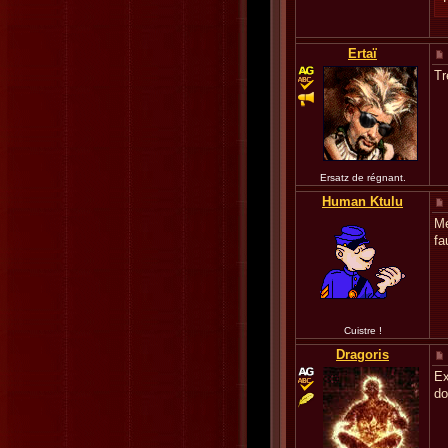
Ertaï
Tr
Ersatz de régnant.
Human Ktulu
Me
fa
Cuistre !
Dragoris
Ex
do