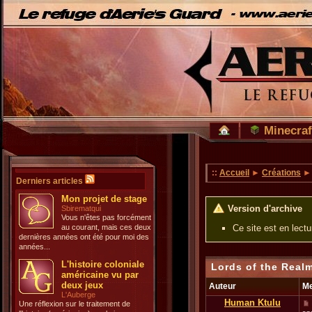
Minecraf
::
Accueil
►
Créations
Derniers articles
Mon projet de stage
Version d'archive
Sbirematqui
Vous n'êtes pas forcément
au courant, mais ces deux
Ce site est en lect
dernières années ont été pour moi des
années...
L'histoire coloniale
Lords of the Realm
américaine vu par
deux jeux
Auteur
M
L'Auberge
Human Ktulu
Une réflexion sur le traitement de