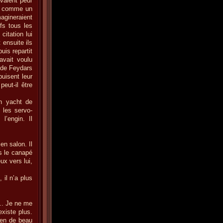
avaient peur
ent comme un
magineraient
ifs tous les
itation lui
 ensuite ils
uis repartit
’avait voulu
s de Feydars
uisent leur
eut-il être
en yacht de
r les servo-
l’engin. Il
en salon. Il
ns le canapé
ux vers lui,
 il n’a plus
.. Je ne me
existe plus.
ien de beau