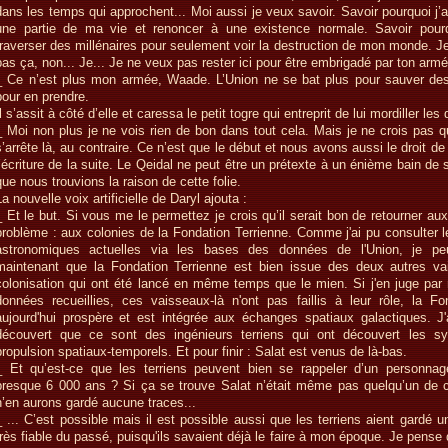
dans les temps qui approchent... Moi aussi je veux savoir. Savoir pourquoi j’
une partie de ma vie et renoncer à une existence normale. Savoir pourq
traverser des millénaires pour seulement voir la destruction de mon monde. J
pas ça, non... Je... Je ne veux pas rester ici pour être embrigadé par ton armé
_ Ce n’est plus mon armée, Waade. L’Union ne se bat plus pour sauver de
pour en prendre.
Il s’assit à côté d’elle et caressa le petit togre qui entreprit de lui mordiller les 
_ Moi non plus je ne vois rien de bon dans tout cela. Mais je ne crois pas qu
s’arrête là, au contraire. Ce n’est que le début et nous avons aussi le droit de 
l’écriture de la suite. Le Qeidal ne peut être un prétexte à un énième bain de s
que nous trouvions la raison de cette folie.
La nouvelle voix artificielle de Daryl ajouta :
_ Et le but. Si vous me le permettez je crois qu’il serait bon de retourner au
problème : aux colonies de la Fondation Terrienne. Comme j'ai pu consulter 
astronomiques actuelles via les bases des données de l'Union, je peu
maintenant que la Fondation Terrienne est bien issue des deux autres v
colonisation qui ont été lancé en même temps que le mien. Si j'en juge par 
données recueillies, ces vaisseaux-là n'ont pas faillis à leur rôle, la Fo
aujourd'hui prospère et est intégrée aux échanges spatiaux galactiques. J'ai
découvert que ce sont des ingénieurs terriens qui ont découvert les s
propulsion spatiaux-temporels. Et pour finir : Salat est venus de là-bas.
_ Et qu’est-ce que les terriens peuvent bien se rappeler d’un personna
presque 6 000 ans ? Si ça se trouve Salat n’était même pas quelqu’un de c
n’en aurons gardé aucune traces...
_ ... C’est possible mais il est possible aussi que les terriens aient gardé
très fiable du passé, puisqu'ils savaient déjà le faire à mon époque. Je pens