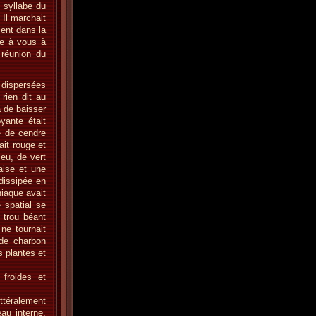
e syllabe du
 Il marchait
ient dans la
de à vous à
 réunion du
 dispersées
rien dit au
a de baisser
yante était
e de cendre
ait rouge et
leu, de vert
aise et une
 dissipée en
iaque avait
 spatial se
 trou béant
ne tournait
 de charbon
 plantes et
 froides et
ttéralement
au interne.