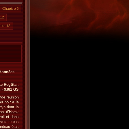
Chapitre 6
 12
itre 18
 données.
e RegStar,
n - 9381 GS
ande réunion
u noir à la
dyn dont la
ron d’Horak
rolt et dans
vers le bas
nteau était