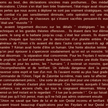
noms au bout, des déclarations sincères mais posthumes... Des médail
décorations. L’Union s’en était bien tirée finalement, l’état-major avait résum
les pertes que nous avons à déplorer ne sont pas vraiment stratégiques, not
de combat n’a pas sensiblement diminuée, cette opération est une réu
réussite. Les pilotes de chasseurs qui s’étaient sacrifiés pensaient-ils eu
c’était une “ réussite ” ?
Ils avaient longuement discouru sur les détails “ stratégiques ” les i
techniques et les grandes théories offensives... Ils étaient dans leur éléme
guerre, le sang et la barbarie jusqu’au coup, c’était leur univers. Ils étaien
moins choqués que fascinés par la destruction d’un planète entière. Pe
généraux de l’Union s’ils avaient été dans l’autre camp auraient-ils agi
manière ? Kérian avait honte d’être un humain. Une honte absolue teintée d
qu’on peut éprouver à s’apercevoir soudainement qu’on est un monstre. Voi
était désormais : la séparation était consommée. Pour les Feydars il restera
de prophète, un bref événement dans leur histoire, comme une étoile filante
étincelle, et pour les autres, les “ humains ”, il resterait un monstre, qu
d’incompréhensible et de terrifiant. Un individu dangereux dont la pen
traverser votre esprit et tuer d'un mot. Ils l’avaient monté au plus haut grade
Commandor de l’Union, l’égal de Zatombe lui-même, mais sans lui affecter 
un commandement précis... Une sorte de placard doré pour une créature incont
le sentait d’ailleurs d’autant plus maintenant. Ces hommes auxquels il faisa
confiance, ces anciens chefs, qui tous le craignaient désormais. Même 
pensé un bref instant en le regardant : “ il tue par la pensée ! ”. Ce qui faisait
n'était pas qu'il l'eût pensé, mais qu'il ne l'eût pas admis oralement ensuite.
L’Union ne savait que faire de lui et de son Qeidal inconnu et terrifiant. P
avaient trouvé beaucoup d’applications pour les Feydars et leur Qeidal inst