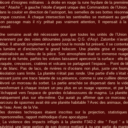
décoré d’insignes militaires : à droite en rouge la rune feydare de la premièr
mot “ Atashir ”, à gauche l’étoile d’argent unique des Commandors de l’Union.
dans le couloir en direction de l’astroport, les semelles de ses bottes résonna
longue coursive. À chaque intersection les sentinelles se mettaient au gar
son passage mais il n’y prêtait pas vraiment attention, Il repensait à la
conseil.
Une semaine avait été nécessaire pour que toutes les unités de l’Union
reviennent par des voies détournées jusqu’au Q.G. d’Asyl. Zatombe n’avait 
début. Il attendit simplement et quand tout le monde fut présent, il se content
la lumière et d’enclencher le grand holocom. Une planète grise et rougeo
matérialisée au milieu de la pièce. Son atmosphère était un immense nuag
grise et de fumée, parfois les volutes laissaient apercevoir la surface : elle ét
craquée, crevasses, cratères et volcans se partageant l’espace... Point de b
ni de blanc. Pas de lacs, de rivières ni d’océans non plus, juste une fourn
désolation sans limite. La planète n’était pas ronde. Une partie d’elle s’était
laissant juste une trace béante de sa présence, comme si une cuillère démon
dévoré un morceau du sorbet. La partie arrachée se dispersait dans le vide
transformant à chaque instant un peu plus en un nuage vaporeux, et par le
s'échappait vers l'espace de grandes éclaboussures de magma. La planète 
pratiquement plus sur elle-même. Qui aurait pu affirmer que ce morceau
parcouru de spasmes avait été une planète habitable ? Avec des animaux, des
de l’eau. Avec de la Vie.
Des données techniques étaient inscrites sur la projection, statistiques
impersonnelles, rapport méthodique d’une apocalypse :
_ La violence des impacts infligés à la planète F342-2 dite “ Feyd ” a li
pulvérisé une large portion de son écorce mettant à nu une partie du mante