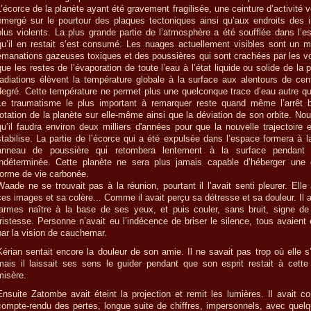
L’écorce de la planète ayant été gravement fragilisée, une ceinture d’activité 
émergé sur le pourtour des plaques tectoniques ainsi qu’aux endroits des 
plus violents. La plus grande partie de l’atmosphère a été soufflée dans l’e
qu’il en restait s’est consumé. Les nuages actuellement visibles sont un 
émanations gazeuses toxiques et des poussières qui sont crachées par les vo
que les restes de l’évaporation de toute l’eau à l’état liquide ou solide de la 
radiations élèvent la température globale à la surface aux alentours de cen
degré. Cette température ne permet plus une quelconque trace d’eau autre q
Le traumatisme le plus important à remarquer reste quand même l’arrêt b
rotation de la planète sur elle-même ainsi que la déviation de son orbite. N
qu’il faudra environ deux milliers d'années pour que la nouvelle trajectoire e
stabilise. La partie de l’écorce qui a été expulsée dans l’espace formera à 
anneau de poussière qui retombera lentement à la surface pendant
indéterminée. Cette planète ne sera plus jamais capable d’héberger une
forme de vie carbonée.
Waade ne se trouvait pas à la réunion, pourtant il l’avait senti pleurer. Elle
ces images et sa colère... Comme il avait perçu sa détresse et sa douleur. Il 
larmes naître à la base de ses yeux, et puis couler, sans bruit, signe de 
tristesse. Personne n’avait eu l’indécence de briser le silence, tous avaient 
par la vision de cauchemar.
Kérian sentait encore la douleur de son amie. Il ne savait pas trop où elle s’
mais il laissait ses sens le guider pendant que son esprit restait à cette
misère.
Ensuite Zatombe avait éteint la projection et remit les lumières. Il avait 
compte-rendu des pertes, longue suite de chiffres, impersonnels, avec quelq