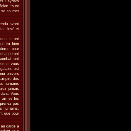
des Feydars
égion toute
 se tourner
tendu avant
tait levé et
dont ils ont
ut ira bien
cteront pour
échapperont
combattront
vous si vous
 galaxie est
Leur univers
l’Empire des
plus humains
aurez jamais
ydars. Vous
s armes les
mprenez pas
es humains.
ent que pour
t au garde à