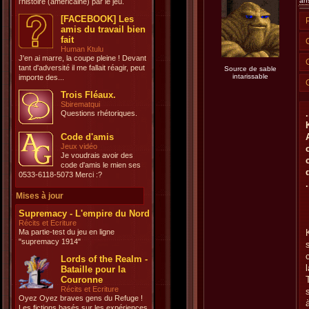
an
l'histoire (américaine) par le jeu.
[FACEBOOK] Les
amis du travail bien
fait
Human Ktulu
J'en ai marre, la coupe pleine ! Devant
tant d'adversité il me fallait réagir, peut
Source de sable
intarissable
importe des...
Trois Fléaux.
Sbirematqui
.
Questions rhétoriques.
Code d'amis
Jeux vidéo
Je voudrais avoir des
code d'amis le mien ses
0533-6118-5073 Merci :?
.
Mises à jour
Supremacy - L'empire du Nord
Récits et Ecriture
Ma partie-test du jeu en ligne
"supremacy 1914"
Lords of the Realm -
Bataille pour la
Couronne
Récits et Ecriture
Oyez Oyez braves gens du Refuge !
Les fictions basés sur les expériences