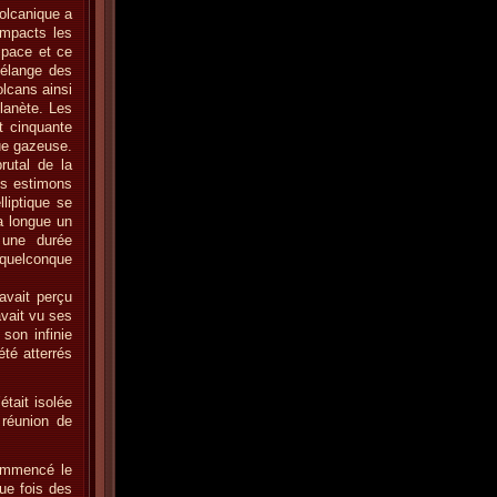
volcanique a
impacts les
space et ce
mélange des
lcans ainsi
planète. Les
t cinquante
ue gazeuse.
rutal de la
ous estimons
lliptique se
la longue un
 une durée
 quelconque
 avait perçu
avait vu ses
son infinie
été atterrés
était isolée
 réunion de
commencé le
ue fois des