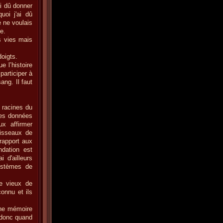
ai dû donner
uoi j'ai dû
e ne voulais
e.
s vies mais
doigts.
e l’histoire
participer à
ang. Il faut
x racines du
les données
x affirmer
aisseaux de
rapport aux
ndation est
 d'ailleurs
ystèmes de
ge vieux de
onnu et ils
 une mémoire
e donc quand