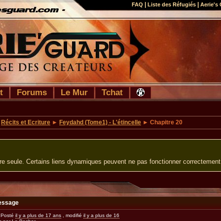
|
|
FAQ
Liste des Réfugiés
Aerie's 
t
Forums
Le Mur
Tchat
►
Récits et Ecriture
►
Feydahd (Tome1) - L'étincelle
► Chapitre 20
ure seule. Certains liens dynamiques peuvent ne pas fonctionner correctement
essage
Posté
il y a plus de 17 ans
, modifié
il y a plus de 16