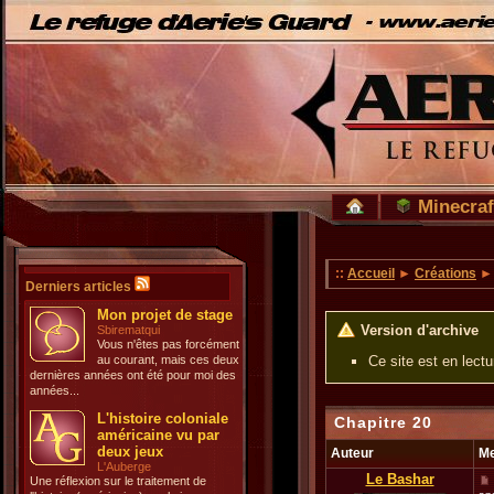
Minecraf
::
Accueil
►
Créations
Derniers articles
Mon projet de stage
Version d'archive
Sbirematqui
Vous n'êtes pas forcément
au courant, mais ces deux
Ce site est en lect
dernières années ont été pour moi des
années...
L'histoire coloniale
Chapitre 20
américaine vu par
deux jeux
Auteur
M
L'Auberge
Le Bashar
Une réflexion sur le traitement de