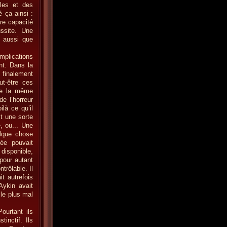
les et des
é ça ainsi :
re capacité
ssite. Une
x aussi que
mplications
nt. Dans la
t finalement
ut-être ces
 de la même
e l’horreur
là ce qu’il
it une sorte
, ou... Une
elque chose
sée pouvait
 disponible,
pour autant
rôlable. Il
it autrefois
Aykin avait
 le plus mal
ourtant ils
inctif. Ils