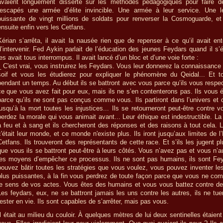
avaient longuement disserté sur les méthodes pédagogiques pour faire 
rescapés une armée d’élite invincible. Une armée à leur service. Une l
puissante de vingt millions de soldats pour renverser la Cosmoguarde, et
ensuite enfin vers les Cetfans.
Kérian s’arrêta, il avait la nausée rien que de repenser à ce qu’il avait en
d’intervenir. Fed Aykin parlait de l’éducation des jeunes Feydars quand il s’é
les avait tous interrompus. Il avait lancé d’un bloc et d’une voie forte :
_ C'est vrai, vous instruirez les Feydars. Vous leur donnerez la connaissance 
soif et vous les étudierez pour expliquer le phénomène du Qeidal... Et to
pendant un temps. Au début ils se battront avec vous parce qu’ils vous respe
ce que vous avez fait pour eux, mais ils ne s’en contenterons pas. Ils vous 
parce qu’ils ne sont pas conçus comme vous. Ils partiront dans l’univers et 
jusqu’à la mort toutes les injustices... Ils se retourneront peut-être contre 
perdez la morale qui vous animait avant... Leur éthique est indestructible. La
à feu et à sang et ils chercheront des réponses et des raisons à tout cela. 
c'était leur monde, et ce monde n'existe plus. Ils iront jusqu’aux limites de 
Cetfans. Ils trouveront des représentants de cette race. Et s’ils les jugent 
que vous ils se battront peut-être à leurs côtés. Vous n’avez pas et vous n’
les moyens d’empêcher ce processus. Ils ne sont pas humains, ils sont Fe
pouvez bâtir toutes les stratégies que vous voulez, vous pouvez inventer le
plus puissantes, à la fin vous perdrez de toute façon parce que vous ne co
le sens de vos actes. Vous êtes des humains et vous vous battez contre d
Les feydars, eux, ne se battront jamais les uns contre les autres, ils ne tu
rester en vie. Ils sont capables de s’arrêter, mais pas vous.
Il était au milieu du couloir. À quelques mètres de lui deux sentinelles étaien