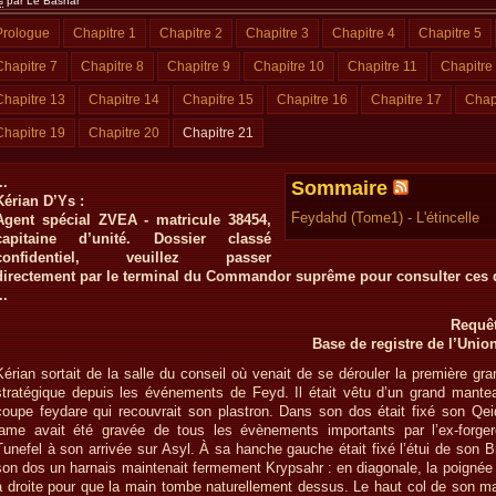
s
par Le Bashar
Prologue
Chapitre 1
Chapitre 2
Chapitre 3
Chapitre 4
Chapitre 5
Chapitre 7
Chapitre 8
Chapitre 9
Chapitre 10
Chapitre 11
Chapitre
Chapitre 13
Chapitre 14
Chapitre 15
Chapitre 16
Chapitre 17
Chap
Chapitre 19
Chapitre 20
Chapitre 21
..
Sommaire
Kérian D’Ys :
Feydahd (Tome1) - L'étincelle
Agent spécial ZVEA - matricule 38454,
capitaine d’unité. Dossier classé
confidentiel, veuillez passer
directement par le terminal du Commandor suprême pour consulter ces
..
Requêt
Base de registre de l’Unio
Kérian sortait de la salle du conseil où venait de se dérouler la première gr
stratégique depuis les événements de Feyd. Il était vêtu d’un grand mantea
coupe feydare qui recouvrait son plastron. Dans son dos était fixé son Qei
lame avait été gravée de tous les évènements importants par l’ex-forge
Tunefel à son arrivée sur Asyl. À sa hanche gauche était fixé l’étui de son B
son dos un harnais maintenait fermement Krypsahr : en diagonale, la poignée 
à droite pour que la main tombe naturellement dessus. Le haut col de son ma