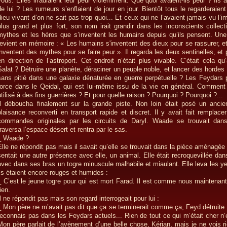
vous. Elles irradiaient leur peur violemment. Que quoi avaient-ils peur ? Ils 
de lui ? Les rumeurs s’enflaient de jour en jour. Bientôt tous le regarderai
dieu vivant d’on ne sait pas trop quoi... Et ceux qui ne l’avaient jamais vu l’i
plus grand et plus fort, son nom irait grandir dans les inconscients collect
mythes et les héros que s’inventent les humains depuis qu’ils pensent. Une c
revient en mémoire : « Les humains s'inventent des dieux pour se rassurer, et
inventent des mythes pour se faire peur ». Il regarda les deux sentinelles, et p
en direction de l’astroport. Cet endroit n’était plus vivable. C’était cela qu
Salat ? Détruire une planète, déraciner un peuple noble, et lancer des horde
sans pitié dans une galaxie dénaturée en guerre perpétuelle ? Les Feydars p
force dans le Qeidal, qui est lui-même issu de la vie en général. Comment p
utilisé à des fins guerrières ? Et pour quelle raison ? Pourquoi ? Pourquoi ?...
Il déboucha finalement sur la grande piste. Non loin était posé un anci
plaisance reconverti en transport rapide et discret. Il y avait fait remplace
commandes originales par les circuits de Daryl. Waade se trouvait dans 
traversa l’espace désert et rentra par le sas.
_ Waade ?
Elle ne répondit pas mais il savait qu’elle se trouvait dans la pièce aménagée 
sentait une autre présence avec elle, un animal. Elle était recroquevillée da
avec dans ses bras un togre minuscule malhabile et miaulant. Elle leva les ye
ils étaient encore rouges et humides :
_ C’est le jeune togre pour qui est mort Farad. Il est comme nous maintenant,
ien.
Il ne répondit pas mais son regard interrogeait pour lui :
_ Mon père ne m’avait pas dit que ça se terminerait comme ça, Feyd détruite.
reconnais pas dans les Feydars actuels... Rien de tout ce qui m’était cher n’
Mon père parlait de l’avènement d’une belle chose, Kérian, mais je ne vois r