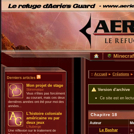
Minecraf
::
Accueil
►
Créations
Derniers articles
Mon projet de stage
Version d'archive
Sbirematqui
Vous n'êtes pas forcément
au courant, mais ces deux
Ce site est en lect
dernières années ont été pour moi des
années...
L'histoire coloniale
Chapitre 18
américaine vu par
deux jeux
Auteur
M
L'Auberge
Le Bashar
Une réflexion sur le traitement de