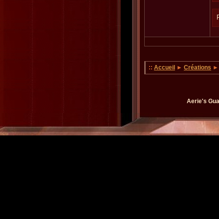
::
Accueil
►
Créations
Aerie's Gua