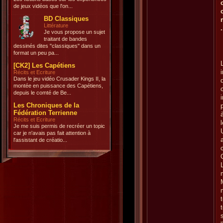
de jeux vidéos que l'on...
BD Classiques
Littérature
.
Je vous propose un sujet
traitant de bandes
dessinés dites "classiques" dans un
format un peu pa...
[CK2] Les Capétiens
Récits et Ecriture
Dans le jeu vidéo Crusader Kings II, la
montée en puissance des Capétiens,
depuis le comté de Be...
Les Chroniques de la
Fédération Terrienne
Récits et Ecriture
Je me suis permis de recréer un topic
car je n'avais pas fait attention à
l'assistant de créatio...