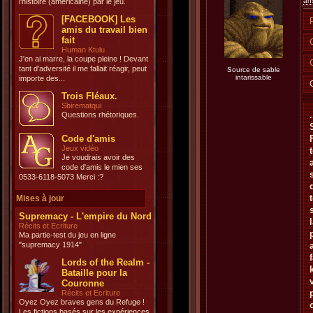
an
l'histoire (américaine) par le jeu.
[FACEBOOK] Les
amis du travail bien
fait
Human Ktulu
J'en ai marre, la coupe pleine ! Devant
tant d'adversité il me fallait réagir, peut
Source de sable
intarissable
importe des...
Trois Fléaux.
Sbirematqui
.
Questions rhétoriques.
Code d'amis
Jeux vidéo
Je voudrais avoir des
code d'amis le mien ses
0533-6118-5073 Merci :?
Mises à jour
Supremacy - L'empire du Nord
Récits et Ecriture
Ma partie-test du jeu en ligne
"supremacy 1914"
Lords of the Realm -
Bataille pour la
Couronne
Récits et Ecriture
Oyez Oyez braves gens du Refuge !
Les fictions basés sur les expériences