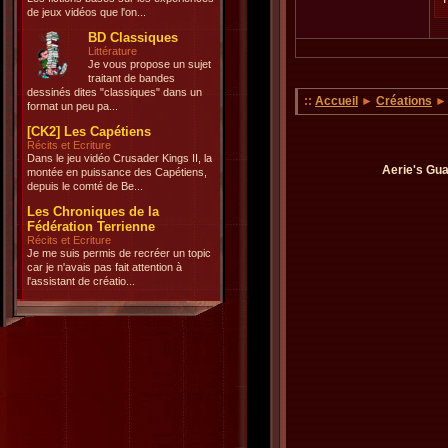
de jeux vidéos que l'on...
BD Classiques
Littérature
Je vous propose un sujet
traitant de bandes
dessinés dites "classiques" dans un
::
Accueil
►
Créations
format un peu pa...
[CK2] Les Capétiens
Récits et Ecriture
Dans le jeu vidéo Crusader Kings II, la
Aerie's Gua
montée en puissance des Capétiens,
depuis le comté de Be...
Les Chroniques de la
Fédération Terrienne
Récits et Ecriture
Je me suis permis de recréer un topic
car je n'avais pas fait attention à
l'assistant de créatio...