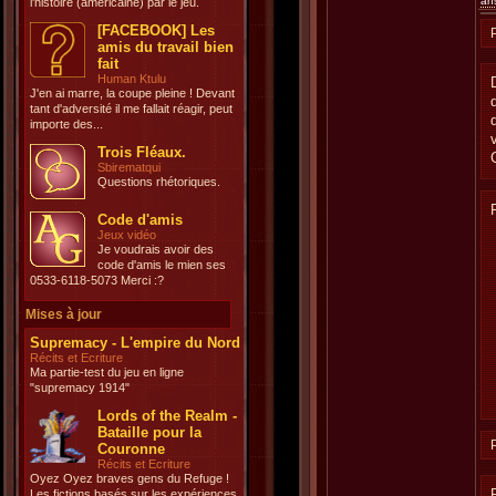
an
l'histoire (américaine) par le jeu.
[FACEBOOK] Les
amis du travail bien
fait
Human Ktulu
J'en ai marre, la coupe pleine ! Devant
tant d'adversité il me fallait réagir, peut
importe des...
Trois Fléaux.
Sbirematqui
Questions rhétoriques.
Code d'amis
Jeux vidéo
Je voudrais avoir des
code d'amis le mien ses
0533-6118-5073 Merci :?
Mises à jour
Supremacy - L'empire du Nord
Récits et Ecriture
Ma partie-test du jeu en ligne
"supremacy 1914"
Lords of the Realm -
Bataille pour la
Couronne
Récits et Ecriture
Oyez Oyez braves gens du Refuge !
Les fictions basés sur les expériences