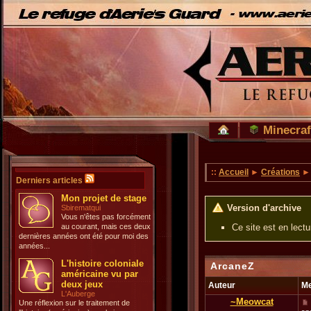
Minecraf
::
Accueil
►
Créations
Derniers articles
Mon projet de stage
Version d'archive
Sbirematqui
Vous n'êtes pas forcément
au courant, mais ces deux
Ce site est en lect
dernières années ont été pour moi des
années...
L'histoire coloniale
ArcaneZ
américaine vu par
deux jeux
Auteur
M
L'Auberge
~Meowcat
Une réflexion sur le traitement de