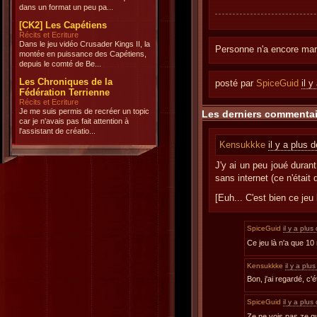
dans un format un peu pa...
[CK2] Les Capétiens
Récits et Ecriture
Dans le jeu vidéo Crusader Kings II, la
Personne n'a encore marq
montée en puissance des Capétiens,
depuis le comté de Be...
Les Chroniques de la
posté par
SpiceGuid
il 
Fédération Terrienne
Récits et Ecriture
Je me suis permis de recréer un topic
Les derniers commentai
car je n'avais pas fait attention à
l'assistant de créatio...
Kensukkke
il y a plus 
J'y ai un peu joué durant
sans internet (ce n'était 
[Euh... C'est bien ce jeu l
SpiceGuid
il y a plu
Ce jeu là n'a que 1
Kensukkke
il y a plu
Bon, j'ai regardé, c
SpiceGuid
il y a plu
Ze ne vois pas ze q