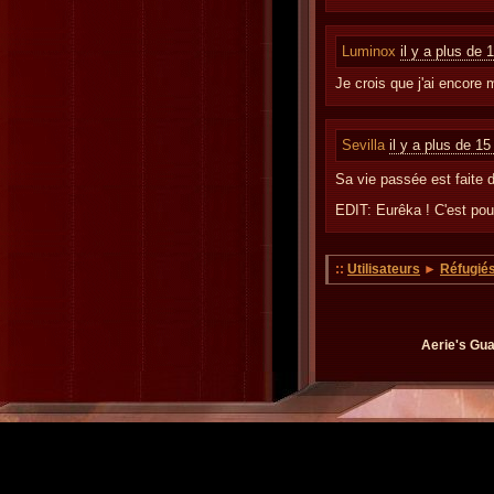
Luminox
il y a plus de 
Je crois que j'ai encore
Sevilla
il y a plus de 15
Sa vie passée est faite
EDIT: Eurêka ! C'est pou
::
Utilisateurs
►
Réfugié
Aerie's Gua