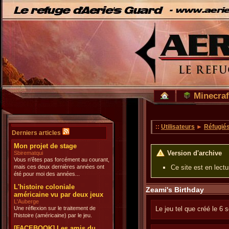
Minecraf
::
Utilisateurs
►
Réfugié
Derniers articles
Mon projet de stage
Version d'archive
Sbirematqui
Vous n'êtes pas forcément au courant,
mais ces deux dernières années ont
Ce site est en lect
été pour moi des années...
L'histoire coloniale
Zeami's Birthday
américaine vu par deux jeux
L'Auberge
Une réflexion sur le traitement de
Le jeu tel que créé le 6
l'histoire (américaine) par le jeu.
[FACEBOOK] Les amis du