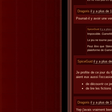
Dragoris
il y a plus de 
Pourrait-il y avoir une v
SpiceGuid
il y a plu
Impossible.
GameMa
Le jeu ne tourne pa
Peut être que Sbirem
plateforme de
Game
SpiceGuid
il y a plus d
Je profite de ce jour du
aient eux aussi l'occasio
de découvrir ce je
de lire les fiction
Dragoris
il y a plus de 
Yep j'avais vraiment bien