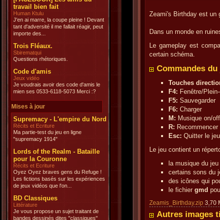
travail bien fait
Human Ktulu
Zeami's Birthday est un 
J'en ai marre, la coupe pleine ! Devant
tant d'adversité il me fallait réagir, peut
Dans un monde en ruines
importe des...
Le gameplay est compar
Trois Fléaux.
Sbirematqui
certain schéma.
Questions rhétoriques.
Commandes du 
Code d'amis
Jeux vidéo
Touches directio
Je voudrais avoir des code d'amis le
F4:
Fenêtre/Plein
mien ses 0533-6118-5073 Merci :?
F5:
Sauvegarder
Mises à jour
F6:
Charger
M:
Musique on/off
Supremacy - L'empire du Nord
Récits et Ecriture
R:
Recommencer l
Ma partie-test du jeu en ligne
Esc:
Quitter le jeu
"supremacy 1914"
Le jeu contient un répert
Lords of the Realm - Bataille
pour la Couronne
la musique du jeu
Récits et Ecriture
certains sons du 
Oyez Oyez braves gens du Refuge !
Les fictions basés sur les expériences
des icônes qui pou
de jeux vidéos que l'on...
le fichier
gmd
po
BD Classiques
Zeamis_Birthday.zip
3,70
Littérature
Je vous propose un sujet traitant de
Autres images ti
bandes dessinés dites "classiques"