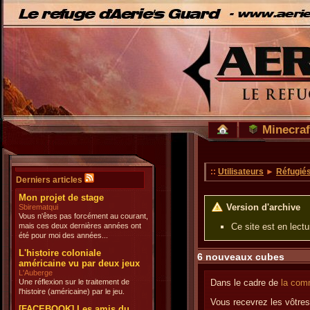
Minecraf
::
Utilisateurs
►
Réfugié
Derniers articles
Mon projet de stage
Version d'archive
Sbirematqui
Vous n'êtes pas forcément au courant,
mais ces deux dernières années ont
Ce site est en lect
été pour moi des années...
L'histoire coloniale
6 nouveaux cubes
américaine vu par deux jeux
L'Auberge
Une réflexion sur le traitement de
Dans le cadre de
la com
l'histoire (américaine) par le jeu.
Vous recevrez les vôtres 
[FACEBOOK] Les amis du