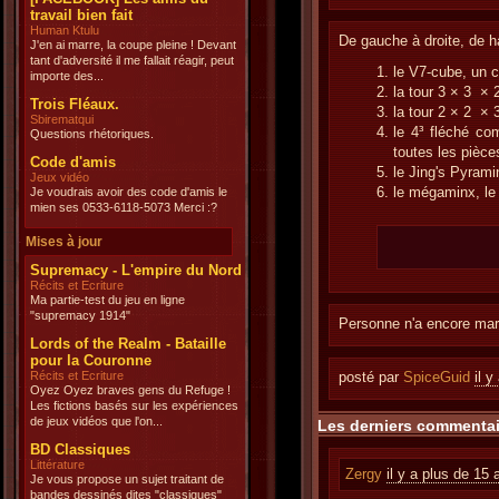
travail bien fait
Human Ktulu
De gauche à droite, de h
J'en ai marre, la coupe pleine ! Devant
tant d'adversité il me fallait réagir, peut
le V7-cube, un 
importe des...
la tour 3 × 3 × 
Trois Fléaux.
la tour 2 × 2 × 
Sbirematqui
le 4³ fléché 
Questions rhétoriques.
toutes les pièce
Code d'amis
le Jing's Pyrami
Jeux vidéo
le mégaminx, le 
Je voudrais avoir des code d'amis le
mien ses 0533-6118-5073 Merci :?
Mises à jour
Supremacy - L'empire du Nord
Récits et Ecriture
Ma partie-test du jeu en ligne
"supremacy 1914"
Personne n'a encore marq
Lords of the Realm - Bataille
pour la Couronne
Récits et Ecriture
posté par
SpiceGuid
il 
Oyez Oyez braves gens du Refuge !
Les fictions basés sur les expériences
de jeux vidéos que l'on...
Les derniers commentai
BD Classiques
Littérature
Zergy
il y a plus de 15 
Je vous propose un sujet traitant de
bandes dessinés dites "classiques"