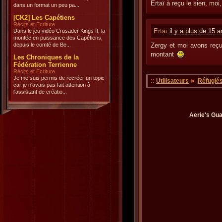
Ertaï à reçu le sien, moi
dans un format un peu pa...
[CK2] Les Capétiens
Récits et Ecriture
Ertaï
il y a plus de 15 a
Dans le jeu vidéo Crusader Kings II, la
montée en puissance des Capétiens,
depuis le comté de Be...
Zergy et moi avons reçu 
montant
Les Chroniques de la
Fédération Terrienne
Récits et Ecriture
Je me suis permis de recréer un topic
::
Utilisateurs
►
Réfugié
car je n'avais pas fait attention à
l'assistant de créatio...
Aerie's Gua