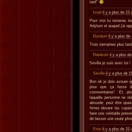
tard"
Izual
il y a plus de 15
Pour moi tu resteras to
Adytum et auquel j'ai ap
Durulum
il y a plus de
Trois semaines plus tar
Ratatusk
il y a plus d
Sevilla je suis avec toi !
Sevilla
il y a plus de 
Bon ok je dois avouer 
pour que ça fasse d
commentaires". Et, pl
laquelle personne ne réag
absurde, pour être quasi
frimer devant les copain
faire une véritable prés
de laisser une seule ph
Ertaï
il y a plus de 15