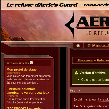
Minecraf
::
Utilisateurs
►
Réfugié
Derniers articles
Mon projet de stage
Version d'archive
Sbirematqui
Vous n'êtes pas forcément au courant,
mais ces deux dernières années ont
Ce site est en lect
été pour moi des années...
L'histoire coloniale
Sevilla
américaine vu par deux jeux
L'Auberge
Une réflexion sur le traitement de
(profil mis à jour
il y a p
l'histoire (américaine) par le jeu.
En tant qu'humble corr
[FACEBOOK] Les amis du