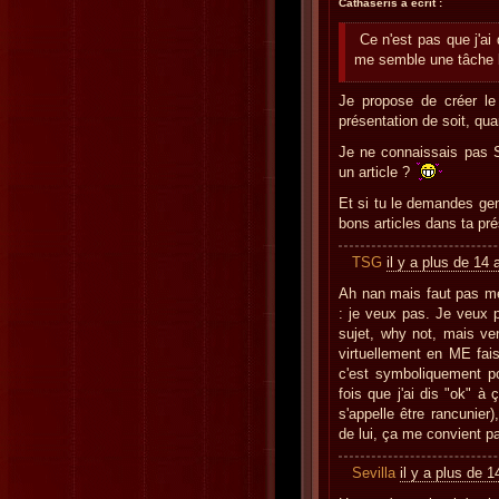
Cathaseris a écrit :
Ce n'est pas que j'ai 
me semble une tâche 
Je propose de créer le
présentation de soit, qu
Je ne connaissais pas 
un article ?
Et si tu le demandes gen
bons articles dans ta pré
TSG
il y a plus de 14 
Ah nan mais faut pas me 
: je veux pas. Je veux pl
sujet, why not, mais ve
virtuellement en ME fai
c'est symboliquement po
fois que j'ai dis "ok" à 
s'appelle être rancunier
de lui, ça me convient p
Sevilla
il y a plus de 