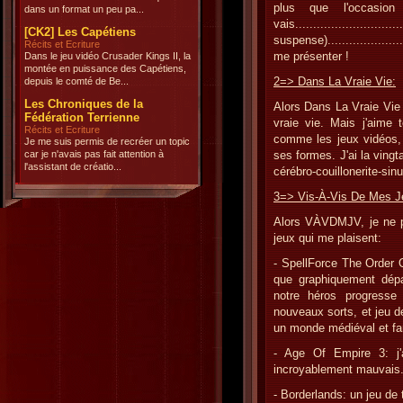
plus que l'occasion
dans un format un peu pa...
vais..............
[CK2] Les Capétiens
suspense).........................
Récits et Ecriture
me présenter !
Dans le jeu vidéo Crusader Kings II, la
montée en puissance des Capétiens,
2=> Dans La Vraie Vie:
depuis le comté de Be...
Les Chroniques de la
Alors Dans La Vraie Vie j
Fédération Terrienne
vraie vie. Mais j'aime 
Récits et Ecriture
comme les jeux vidéos, 
Je me suis permis de recréer un topic
car je n'avais pas fait attention à
ses formes. J'ai la vingta
l'assistant de créatio...
cérébro-couillonerite-sinu
3=> Vis-À-Vis De Mes J
Alors VÀVDMJV, je ne p
jeux qui me plaisent:
- SpellForce The Order O
que graphiquement dépa
notre héros progresse
nouveaux sorts, et jeu de
un monde médiéval et fa
- Age Of Empire 3: j'
incroyablement mauvais
- Borderlands: un jeu de t