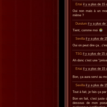
Ertaï
il y a plus de 15
Oui non mais à un mom
même ?
Durulum
il y a plus de
Tient, comme moi
Sevilla
il y a plus de 
Oui on peut dire ça...c'e
TSG
il y a plus de 15 
Ah donc c'est une "prése
Ertaï
il y a plus de 15
Bon, ça aura servi au m
Sevilla
il y a plus de 
Tout à fait, je fais ça par
Bon en fait, c'est juste
dessous de mon pseudo