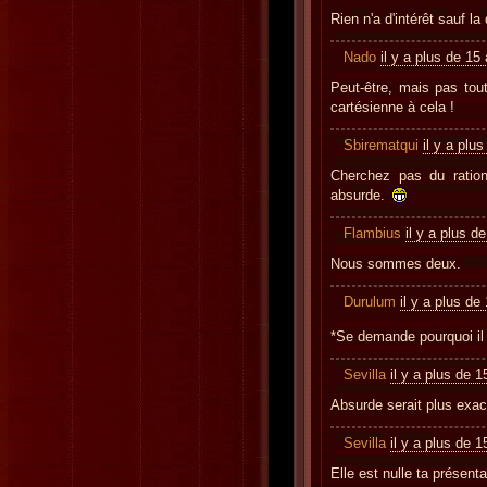
Rien n'a d'intérêt sauf l
Nado
il y a plus de 15
Peut-être, mais pas tout 
cartésienne à cela !
Sbirematqui
il y a plu
Cherchez pas du ration
absurde.
Flambius
il y a plus d
Nous sommes deux.
Durulum
il y a plus de
*Se demande pourquoi il
Sevilla
il y a plus de 
Absurde serait plus exac
Sevilla
il y a plus de 
Elle est nulle ta présenta