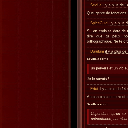
Sevilla
il y a plus de 
Quel genre de fonctions 
SpiceGuid
il y a plus 
Si j'en crois ta date d
dire que tu peux pos
orthographique. Ne te cro
Durulum
il y a plus de
Sevilla a écrit :
un pervers et un vicie
Je le savais !
Ertaï
il y a plus de 14
Ah bah pinaise ce n'est pa
Sevilla a écrit :
Cependant, qu'on se l
présentation, car c'est