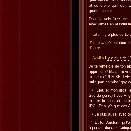
quelconque justification
et de croire qu'il est fa
grammaticale.
Donc je vais faire une p
avec jantes en aluminium 
Ertaï
il y a plus de 15
J'aime ta présentation, 
d'autre
.
Sevilla
il y a plus de 
Je te remercie de ton ai
apprendre ! Mais...tu veux
le temps "PRAISE THE M
nulle part en robe "gay-c
=> "Dieu et mon droit" e
truc du genre) ! Les Ang
laisser la libre utilisat
IRC ! Et si y'a que des A
=> Je suis aussi avec to
=> Et toi Durulum, je t'
réponse, donc ne criti