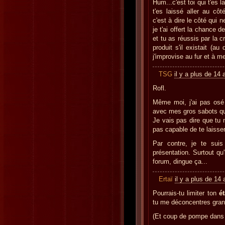
Hum...c'est toi qui t'es l
t'es laissé aller au côt
c'est à dire le côté qui 
je t'ai offert la chance d
et tu as réussis par la 
produit s'il existait (au
j'improvise au fur et à m
TSG
il y a plus de 14 
Rofl.
Même moi, j'ai pas osé
avec mes gros sabots qua
Je vais pas dire que tu
pas capable de te laisser
Par contre, je te sui
présentation. Surtout qu
forum, dingue ça...
Ertaï
il y a plus de 14
Pourrais-tu limiter ton
é
tu me déconcentres gra
(Et coup de pompe dans l