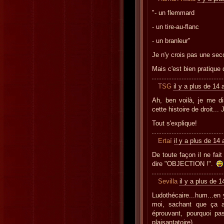
"- un flemmard
- un tire-au-flanc
- un branleur"
Je n'y crois pas une se
Mais c'est bien pratique 
TSG
il y a plus de 14 
Ah, ben voilà, je me d
cette histoire de droit...
Tout s'explique!
Ertaï
il y a plus de 14
De toute façon il ne fait
dire "OBJECTION !".
Sevilla
il y a plus de 
Ludothécaire...hum...en 
moi, sachant que ça a t
éprouvant, pourquoi pa
plaisantatoire)