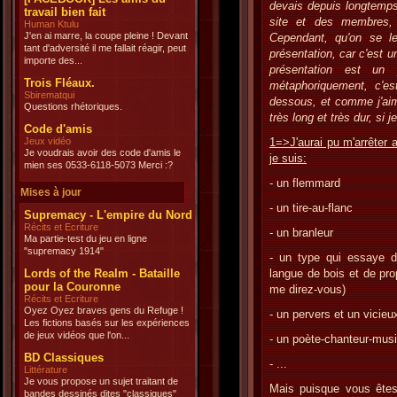
devais depuis longtemps 
travail bien fait
site et des membres, 
Human Ktulu
J'en ai marre, la coupe pleine ! Devant
Cependant, qu'on se le
tant d'adversité il me fallait réagir, peut
présentation, car c'est un
importe des...
présentation est un
Trois Fléaux.
métaphoriquement, c'es
Sbirematqui
dessous, et comme j'aime
Questions rhétoriques.
très long et très dur, si 
Code d'amis
Jeux vidéo
1=>J'aurai pu m'arrêter 
Je voudrais avoir des code d'amis le
je suis:
mien ses 0533-6118-5073 Merci :?
- un flemmard
Mises à jour
- un tire-au-flanc
Supremacy - L'empire du Nord
Récits et Ecriture
- un branleur
Ma partie-test du jeu en ligne
"supremacy 1914"
- un type qui essaye d
Lords of the Realm - Bataille
langue de bois et de pr
pour la Couronne
me direz-vous)
Récits et Ecriture
Oyez Oyez braves gens du Refuge !
- un pervers et un vicieu
Les fictions basés sur les expériences
de jeux vidéos que l'on...
- un poète-chanteur-mus
BD Classiques
- ...
Littérature
Je vous propose un sujet traitant de
Mais puisque vous êtes 
bandes dessinés dites "classiques"