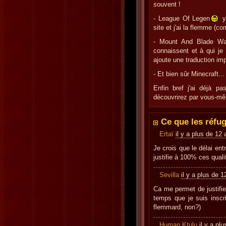
souvent !
- League Of Legen
y'
site et j'ai la flemme (co
- Mount And Blade Wa
connaissent et à qui je
ajoute une traduction im
- Et bien sûr Minecraft...
Enfin bref j'ai déjà pa
découvrirez par vous-mê
Ce que les réfug
Ertaï
il y a plus de 12
Je crois que le délai entr
justifie à 100% ces qualif
Sevilla
il y a plus de 
Ca me permet de justifier 
temps que je suis inscri
flemmard, non?)
Human Ktulu
il y a pl