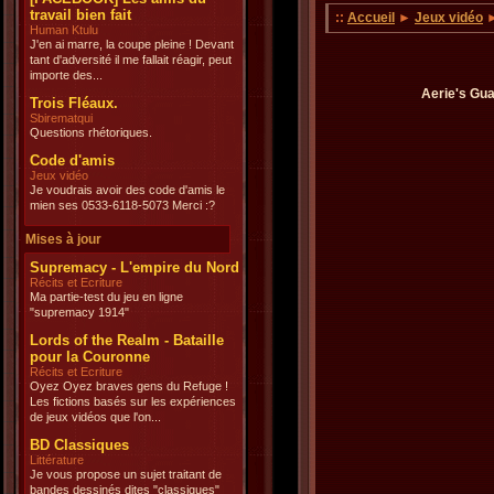
travail bien fait
::
Accueil
►
Jeux vidéo
Human Ktulu
J'en ai marre, la coupe pleine ! Devant
tant d'adversité il me fallait réagir, peut
importe des...
Aerie's Gua
Trois Fléaux.
Sbirematqui
Questions rhétoriques.
Code d'amis
Jeux vidéo
Je voudrais avoir des code d'amis le
mien ses 0533-6118-5073 Merci :?
Mises à jour
Supremacy - L'empire du Nord
Récits et Ecriture
Ma partie-test du jeu en ligne
"supremacy 1914"
Lords of the Realm - Bataille
pour la Couronne
Récits et Ecriture
Oyez Oyez braves gens du Refuge !
Les fictions basés sur les expériences
de jeux vidéos que l'on...
BD Classiques
Littérature
Je vous propose un sujet traitant de
bandes dessinés dites "classiques"