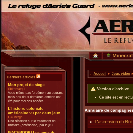
Minecraf
::
Accueil
►
Jeux vidéo
Derniers articles
Mon projet de stage
Version d'archive
Sbirematqui
Vous n'êtes pas forcément au courant,
mais ces deux dernières années ont
Ce site est en lect
été pour moi des années...
L'histoire coloniale
Annuaire de campagne
américaine vu par deux jeux
L'Auberge
Une réflexion sur le traitement de
L'ascension du Roi-l
l'histoire (américaine) par le jeu.
[FACEBOOK] Les amis du