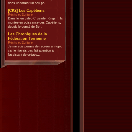
dans un format un peu pa...
[CK2] Les Capétiens
Récits et Ecriture
Dans le jeu vidéo Crusader Kings II, la
montée en puissance des Capétiens,
depuis le comté de Be...
Les Chroniques de la
Fédération Terrienne
Récits et Ecriture
Je me suis permis de recréer un topic
car je n'avais pas fait attention à
l'assistant de créatio...